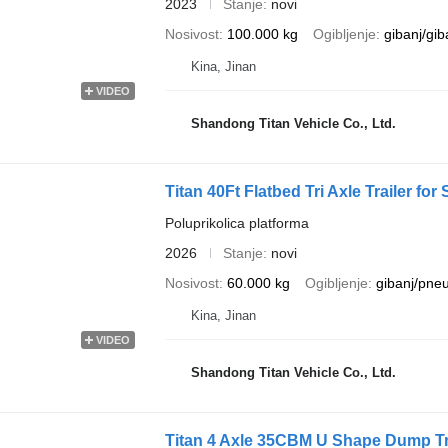
2023
Stanje
novi
Nosivost
100.000 kg
Ogibljenje
gibanj/gib
Kina, Jinan
VIDEO
Shandong Titan Vehicle Co., Ltd.
Titan 40Ft Flatbed Tri Axle Trailer fo
Poluprikolica platforma
2026
Stanje
novi
Nosivost
60.000 kg
Ogibljenje
gibanj/pne
Kina, Jinan
VIDEO
Shandong Titan Vehicle Co., Ltd.
Titan 4 Axle 35CBM U Shape Dump Tru