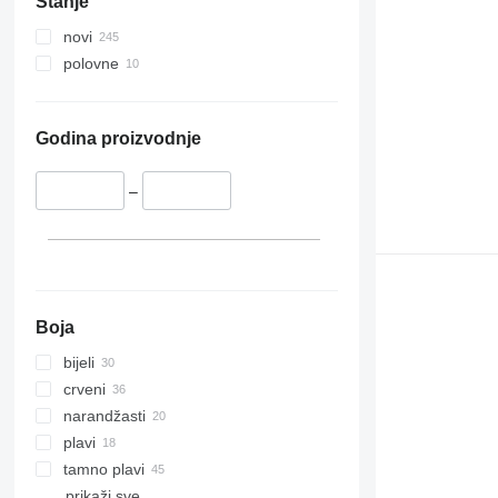
Stanje
novi
polovne
Godina proizvodnje
–
Boja
bijeli
crveni
narandžasti
plavi
tamno plavi
prikaži sve