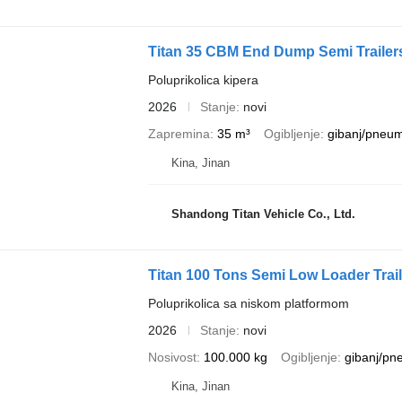
Titan 35 CBM End Dump Semi Trailers
Poluprikolica kipera
2026
Stanje
novi
Zapremina
35 m³
Ogibljenje
gibanj/pneum
Kina, Jinan
Shandong Titan Vehicle Co., Ltd.
Titan 100 Tons Semi Low Loader Trail
Poluprikolica sa niskom platformom
2026
Stanje
novi
Nosivost
100.000 kg
Ogibljenje
gibanj/pn
Kina, Jinan