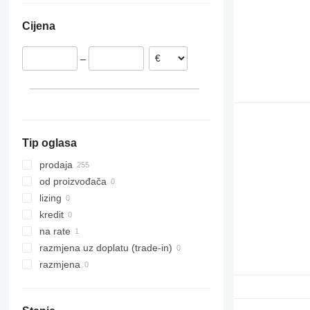
Nizozemska
Cijena
Portugalija
–
Tip oglasa
prodaja
od proizvođača
lizing
kredit
na rate
razmjena uz doplatu (trade-in)
razmjena