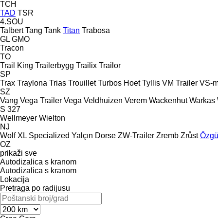
TCH
TAD
TSR
4.SOU
Talbert
Tang
Tank
Titan
Trabosa
GL
GMO
Tracon
TO
Trail King
Trailerbygg
Trailix
Trailor
SP
Trax
Traylona
Trias
Trouillet
Turbos Hoet
Tyllis
VM Trailer
VS-m
SZ
Vang
Vega Trailer
Vega
Veldhuizen
Verem
Wackenhut
Warkas
S 327
Wellmeyer
Wielton
NJ
Wolf
XL Specialized
Yalçın Dorse
ZW-Trailer
Zremb
Zrůst
Özgü
OZ
prikaži sve
Autodizalica s kranom
Autodizalica s kranom
Lokacija
Pretraga po radijusu