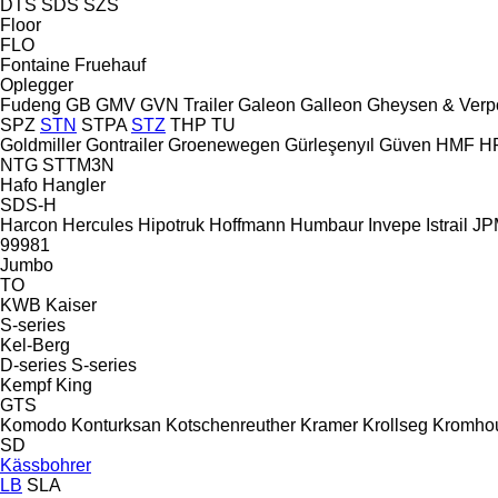
DTS
SDS
SZS
Floor
FLO
Fontaine
Fruehauf
Oplegger
Fudeng
GB
GMV
GVN Trailer
Galeon
Galleon
Gheysen & Verp
SPZ
STN
STPA
STZ
THP
TU
Goldmiller
Gontrailer
Groenewegen
Gürleşenyıl
Güven
HMF
H
NTG
STTM3N
Hafo
Hangler
SDS-H
Harcon
Hercules
Hipotruk
Hoffmann
Humbaur
Invepe
Istrail
JPM
99981
Jumbo
TO
KWB
Kaiser
S-series
Kel-Berg
D-series
S-series
Kempf
King
GTS
Komodo
Konturksan
Kotschenreuther
Kramer
Krollseg
Kromho
SD
Kässbohrer
LB
SLA