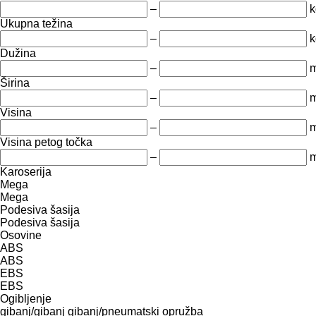
–
k
Ukupna težina
–
k
Dužina
–
Širina
–
Visina
–
Visina petog točka
–
Karoserija
Mega
Mega
Podesiva šasija
Podesiva šasija
Osovine
ABS
ABS
EBS
EBS
Ogibljenje
gibanj/gibanj
gibanj/pneumatski
opružba