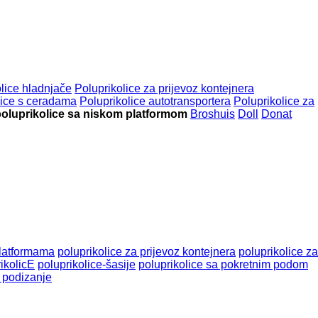
lice hladnjače
Poluprikolice za prijevoz kontejnera
lice s ceradama
Poluprikolice autotransportera
Poluprikolice za
poluprikolice sa niskom platformom
Broshuis
Doll
Donat
platformama
poluprikolice za prijevoz kontejnera
poluprikolice za
ikolicE
poluprikolice-šasije
poluprikolice sa pokretnim podom
 podizanje