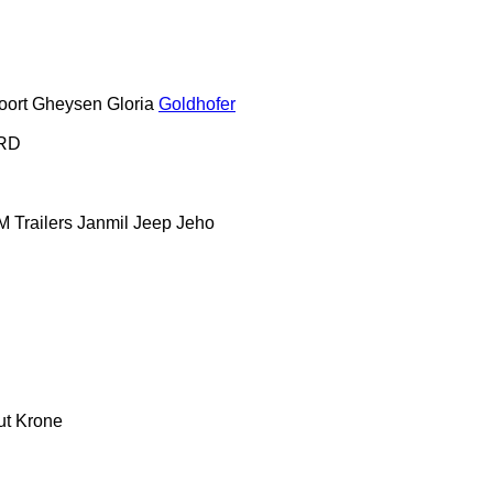
oort
Gheysen
Gloria
Goldhofer
RD
 Trailers
Janmil
Jeep
Jeho
ut
Krone