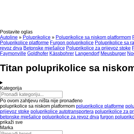
Postavite oglas
Autoline
»
Poluprikolice
»
Poluprikolice sa niskom platformom
Poluprikolice platforme
Furgon poluprikolice
Poluprikolice sa 
revoz drva
Betonske mješalice
Poluprikolice za prijevoz stoke
P
Faymonville
Goldhofer
Kässbohrer
Langendorf
Meusburger
No
Titan poluprikolice sa nisk
Kategorija
Po ovom zahtjevu ništa nije pronađeno
poluprikolice sa niskom platformom
poluprikolice platforme
polu
prijevoz stoke
poluprikolice autotransportera
poluprikolice za p
betonske mješalice
poluprikolice za revoz drva
furgon polupriko
prikaži sve
Marka