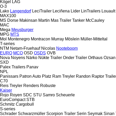
Kögel
LAG
O-3
Lako
Langendorf
LeciTrailer
Leciñena
Lider
LinTrailers
Louault
MAX100
MS Dorse
Makinsan
Martin
Mas Trailer Tanker
McCauley
MAC
Mega
Meusburger
MPG
MTS
Mol
Montenegro
Montracon
Murray
Möslein
Müller-Mitteltal
T-series
NTM
Netam-Fruehauf
Nicolas
Nooteboom
EURO
MCO
OSD
OSDS
OVB
Nova
Noyens
Närko
Nükte Trailer
Onder Trailer
Orthaus
Ozsan
SXD
Palex Trailers
Panav
NPL
Panissars
Patron Auto
Platz
Ram Treyler
Randon
Raptor Traile
C70
Reis Treyler
Renders
Robuste
Kaiser
Rojo
Royen
SDC
STU
Samro
Scheuerle
EuroCompact
STB
Schmitz Cargobull
S-series
Schrader
Schwarzmüller
Scorpion Trailer
Serin
Seymak
Sinan 