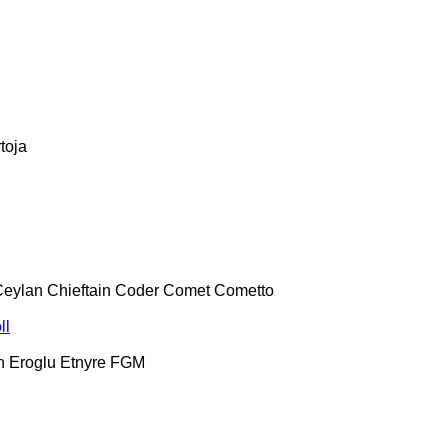
toja
Ceylan
Chieftain
Coder
Comet
Cometto
ll
h
Eroglu
Etnyre
FGM