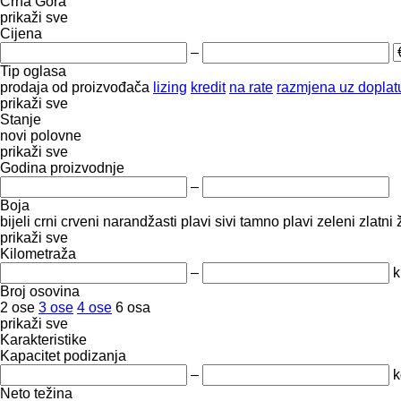
Crna Gora
prikaži sve
Cijena
–
Tip oglasa
prodaja
od proizvođača
lizing
kredit
na rate
razmjena uz doplatu
prikaži sve
Stanje
novi
polovne
prikaži sve
Godina proizvodnje
–
Boja
bijeli
crni
crveni
narandžasti
plavi
sivi
tamno plavi
zeleni
zlatni
prikaži sve
Kilometraža
–
Broj osovina
2 ose
3 ose
4 ose
6 osa
prikaži sve
Karakteristike
Kapacitet podizanja
–
k
Neto težina