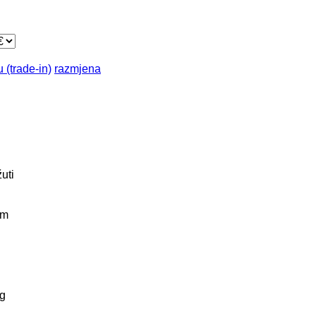
 (trade-in)
razmjena
žuti
km
g