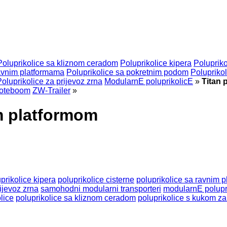
Poluprikolice sa kliznom ceradom
Poluprikolice kipera
Polupriko
ravnim platformama
Poluprikolice sa pokretnim podom
Polupriko
oluprikolice za prijevoz zrna
ModularnE poluprikolicE
»
Titan 
oteboom
ZW-Trailer
»
om platformom
prikolice kipera
poluprikolice cisterne
poluprikolice sa ravnim 
rijevoz zrna
samohodni modularni transporteri
modularnE polupr
lice
poluprikolice sa kliznom ceradom
poluprikolice s kukom za