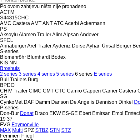
Po ovom zahtjevu ništa nije pronađeno
ACTM
S44315CHC
AMC Castera
AMT
ANT
ATC
Acerbi
Ackermann
PS
Aksoylu
Alamen Trailer
Alim
Alpsan
Andover
SFCL
Annaburger
Arel Trailer
Aydeniz Dorse
Ayhan Ünsal
Berger
Ber
S-series
Blomenröhr
Blumhardt
Bodex
KIS
NN
Broshuis
2 series
3 series
4 series
5 series
6 series
E series
Bull Trailers
Burg
BPDO
CHIV Trailer
CIMC
CMT
CTC
Camro
Capperi
Carrier
Castera
SG
CynkoMet
DAF
Damm
Danson
De Angelis
Dennison
Dinkel
Do
P-series
Don-Bur
Donat
Draco
EKW
ES-GE
Ebert
Emirsan
Empl
Emtec
19
37
FVG
Faymonville
MAX
Multi
SPZ
STBZ
STN
STZ
Femmerr
Fliegl