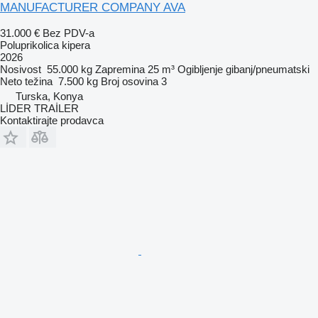
MANUFACTURER COMPANY AVA
31.000 €
Bez PDV-a
Poluprikolica kipera
2026
Nosivost
55.000 kg
Zapremina
25 m³
Ogibljenje
gibanj/pneumatski
Neto težina
7.500 kg
Broj osovina
3
Turska, Konya
LİDER TRAİLER
Kontaktirajte prodavca