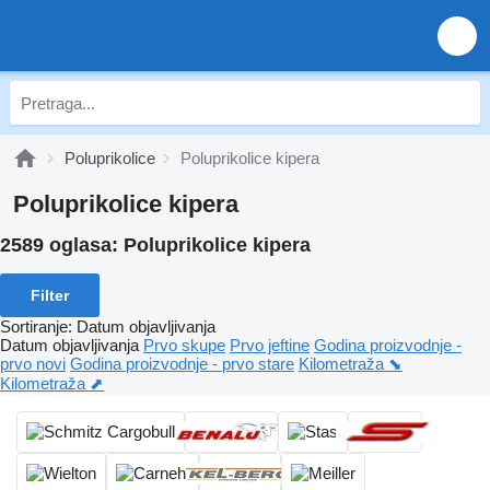
Poluprikolice
Poluprikolice kipera
Poluprikolice kipera
2589 oglasa:
Poluprikolice kipera
Filter
Sortiranje
:
Datum objavljivanja
Datum objavljivanja
Prvo skupe
Prvo jeftine
Godina proizvodnje -
prvo novi
Godina proizvodnje - prvo stare
Kilometraža ⬊
Kilometraža ⬈