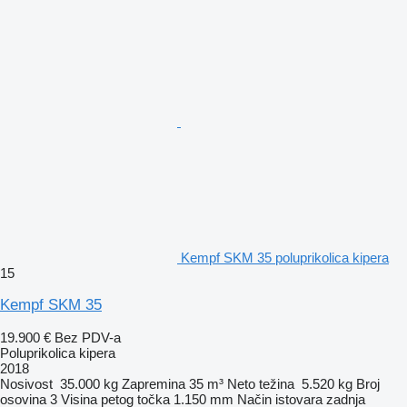
Kempf SKM 35 poluprikolica kipera
15
Kempf SKM 35
19.900 €
Bez PDV-a
Poluprikolica kipera
2018
Nosivost
35.000 kg
Zapremina
35 m³
Neto težina
5.520 kg
Broj
osovina
3
Visina petog točka
1.150 mm
Način istovara
zadnja