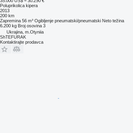
35.000 US$
≈ 30.290 €
Poluprikolica kipera
2013
200 km
Zapremina
56 m³
Ogibljenje
pneumatski/pneumatski
Neto težina
6.200 kg
Broj osovina
3
Ukrajina, m.Otyniia
ShTEFURAK
Kontaktirajte prodavca