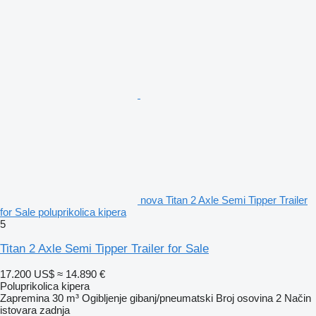
nova Titan 2 Axle Semi Tipper Trailer
for Sale poluprikolica kipera
5
Titan 2 Axle Semi Tipper Trailer for Sale
17.200 US$
≈ 14.890 €
Poluprikolica kipera
Zapremina
30 m³
Ogibljenje
gibanj/pneumatski
Broj osovina
2
Način
istovara
zadnja