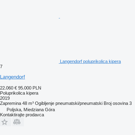
Langendorf poluprikolica kipera
7
Langendorf
22.060 €
95.000 PLN
Poluprikolica kipera
2019
Zapremina
48 m³
Ogibljenje
pneumatski/pneumatski
Broj osovina
3
Poljska, Miedziana Góra
Kontaktirajte prodavca