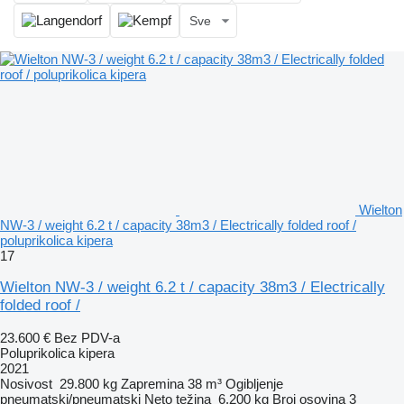
Sve
Wielton
NW-3 / weight 6.2 t / capacity 38m3 / Electrically folded roof /
poluprikolica kipera
17
Wielton NW-3 / weight 6.2 t / capacity 38m3 / Electrically
folded roof /
23.600 €
Bez PDV-a
Poluprikolica kipera
2021
Nosivost
29.800 kg
Zapremina
38 m³
Ogibljenje
pneumatski/pneumatski
Neto težina
6.200 kg
Broj osovina
3