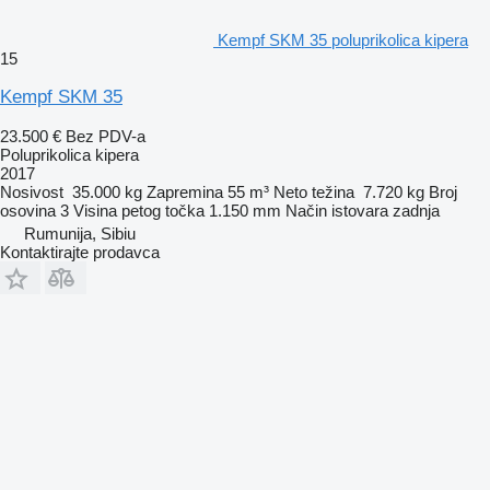
Kempf SKM 35 poluprikolica kipera
15
Kempf SKM 35
23.500 €
Bez PDV-a
Poluprikolica kipera
2017
Nosivost
35.000 kg
Zapremina
55 m³
Neto težina
7.720 kg
Broj
osovina
3
Visina petog točka
1.150 mm
Način istovara
zadnja
Rumunija, Sibiu
Kontaktirajte prodavca