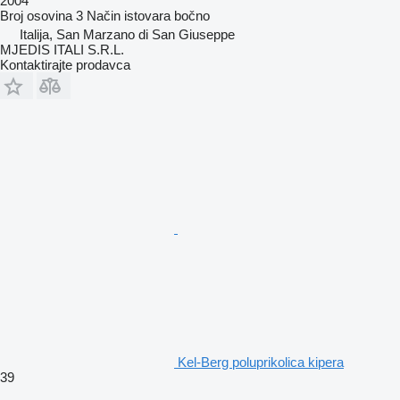
2004
Broj osovina
3
Način istovara
bočno
Italija, San Marzano di San Giuseppe
MJEDIS ITALI S.R.L.
Kontaktirajte prodavca
Kel-Berg poluprikolica kipera
39