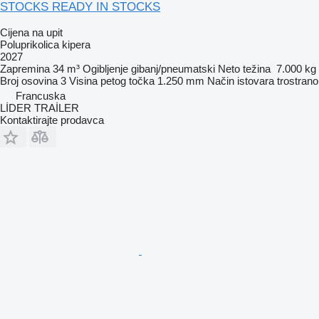
STOCKS READY IN STOCKS
Cijena na upit
Poluprikolica kipera
2027
Zapremina
34 m³
Ogibljenje
gibanj/pneumatski
Neto težina
7.000 kg
Broj osovina
3
Visina petog točka
1.250 mm
Način istovara
trostrano
Francuska
LİDER TRAİLER
Kontaktirajte prodavca