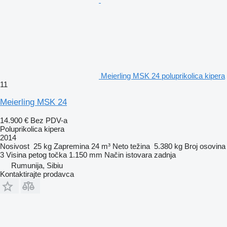
Meierling MSK 24 poluprikolica kipera
11
Meierling MSK 24
14.900 €
Bez PDV-a
Poluprikolica kipera
2014
Nosivost
25 kg
Zapremina
24 m³
Neto težina
5.380 kg
Broj osovina
3
Visina petog točka
1.150 mm
Način istovara
zadnja
Rumunija, Sibiu
Kontaktirajte prodavca