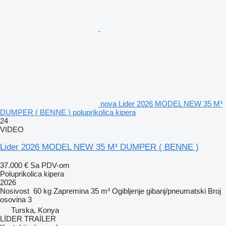
nova Lider 2026 MODEL NEW 35 M³
DUMPER ( BENNE ) poluprikolica kipera
24
VIDEO
Lider 2026 MODEL NEW 35 M³ DUMPER ( BENNE )
37.000 €
Sa PDV-om
Poluprikolica kipera
2026
Nosivost
60 kg
Zapremina
35 m³
Ogibljenje
gibanj/pneumatski
Broj
osovina
3
Turska, Konya
LİDER TRAİLER