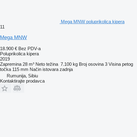
Mega MNW poluprikolica kipera
11
Mega MNW
18.900 €
Bez PDV-a
Poluprikolica kipera
2019
Zapremina
28 m³
Neto težina
7.100 kg
Broj osovina
3
Visina petog
točka
115 mm
Način istovara
zadnja
Rumunija, Sibiu
Kontaktirajte prodavca