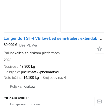
Langendorf ST-4 VB low-bed semi-trailer / extendable / widened / 2 steering
80.000 €
Bez PDV-a
Poluprikolica sa niskom platformom
2023
Nosivost
43.900 kg
Ogibljenje
pneumatski/pneumatski
Neto težina
14.100 kg
Broj osovina
4
Poljska, Krakow
CIEZAROWKI.PL