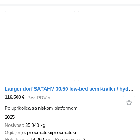
Langendorf SATAHV 30/50 low-bed semi-trailer / hydraulically steered axles
116.500 €
Bez PDV-a
Poluprikolica sa niskom platformom
2025
Nosivost
35.940 kg
Ogibljenje
pneumatski/pneumatski
Neto težina
14.060 kg
Broj osovina
3