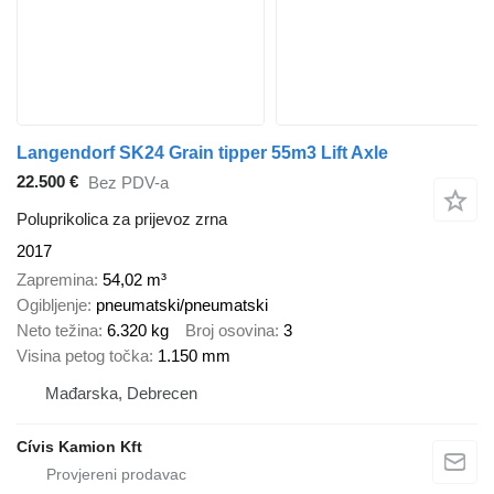
Langendorf SK24 Grain tipper 55m3 Lift Axle
22.500 €
Bez PDV-a
Poluprikolica za prijevoz zrna
2017
Zapremina
54,02 m³
Ogibljenje
pneumatski/pneumatski
Neto težina
6.320 kg
Broj osovina
3
Visina petog točka
1.150 mm
Mađarska, Debrecen
Cívis Kamion Kft