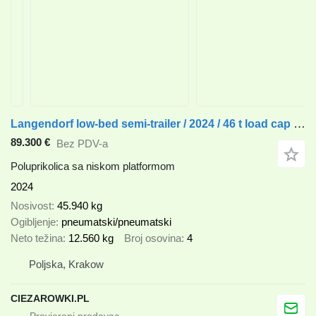
Langendorf low-bed semi-trailer / 2024 / 46 t load cap / 2 units
89.300 €
Bez PDV-a
Poluprikolica sa niskom platformom
2024
Nosivost
45.940 kg
Ogibljenje
pneumatski/pneumatski
Neto težina
12.560 kg
Broj osovina
4
Poljska, Krakow
CIEZAROWKI.PL