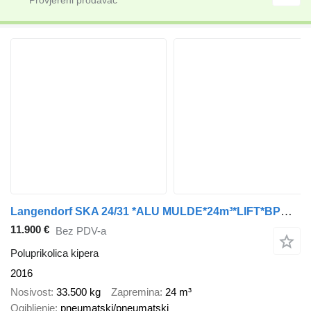
Langendorf SKA 24/31 *ALU MULDE*24m³*LIFT*BPW*Trommelbremse
11.900 €
Bez PDV-a
Poluprikolica kipera
2016
Nosivost
33.500 kg
Zapremina
24 m³
Ogibljenje
pneumatski/pneumatski