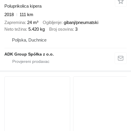
Poluprikolica kipera
2018
111 km
Zapremina
24 m³
Ogibljenje
gibanj/pneumatski
Neto težina
5.420 kg
Broj osovina
3
Poljska, Duchnice
ADK Group Spółka z o.o.