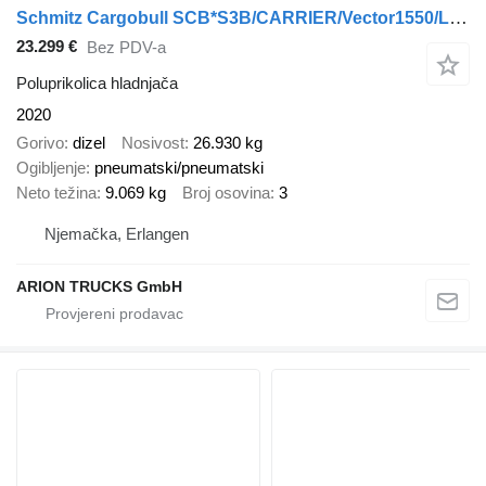
Schmitz Cargobull SCB*S3B/CARRIER/Vector1550/LBW/BÄR/2347h/13,4m
23.299 €
Bez PDV-a
Poluprikolica hladnjača
2020
Gorivo
dizel
Nosivost
26.930 kg
Ogibljenje
pneumatski/pneumatski
Neto težina
9.069 kg
Broj osovina
3
Njemačka, Erlangen
ARION TRUCKS GmbH