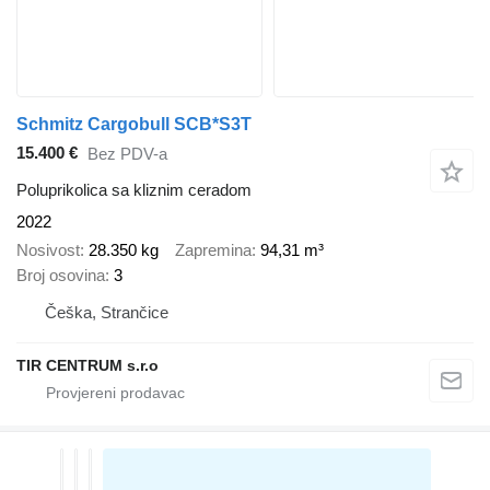
Schmitz Cargobull SCB*S3T
15.400 €
Bez PDV-a
Poluprikolica sa kliznim ceradom
2022
Nosivost
28.350 kg
Zapremina
94,31 m³
Broj osovina
3
Češka, Strančice
TIR CENTRUM s.r.o