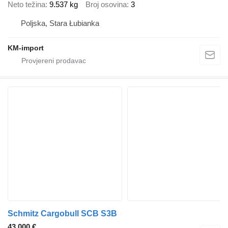
Neto težina
9.537 kg
Broj osovina
3
Poljska, Stara Łubianka
KM-import
Schmitz Cargobull SCB S3B
43.000 €