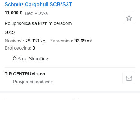
Schmitz Cargobull SCB*S3T
11.000 €
Bez PDV-a
Poluprikolica sa kliznim ceradom
2019
Nosivost
28.330 kg
Zapremina
92,69 m³
Broj osovina
3
Češka, Strančice
TIR CENTRUM s.r.o