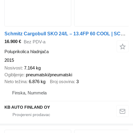
Schmitz Cargobull SKO 24/L – 13.4FP 60 COOL | SCB*S3B
16.900 €
Bez PDV-a
Poluprikolica hladnjača
2015
Nosivost
7.164 kg
Ogibljenje
pneumatski/pneumatski
Neto težina
6.876 kg
Broj osovina
3
Finska, Nummela
KB AUTO FINLAND OY