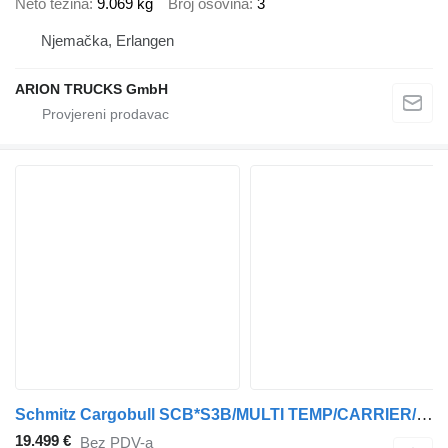
Neto težina
9.069 kg
Broj osovina
3
Njemačka, Erlangen
ARION TRUCKS GmbH
Schmitz Cargobull SCB*S3B/MULTI TEMP/CARRIER/Vector1550/LBW/4239h/
19.499 €
Bez PDV-a