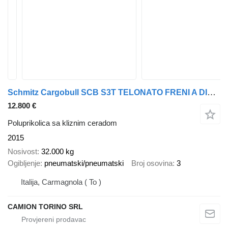
Schmitz Cargobull SCB S3T TELONATO FRENI A DISCO REVISIONE OK
12.800 €
Poluprikolica sa kliznim ceradom
2015
Nosivost
32.000 kg
Ogibljenje
pneumatski/pneumatski
Broj osovina
3
Italija, Carmagnola ( To )
CAMION TORINO SRL