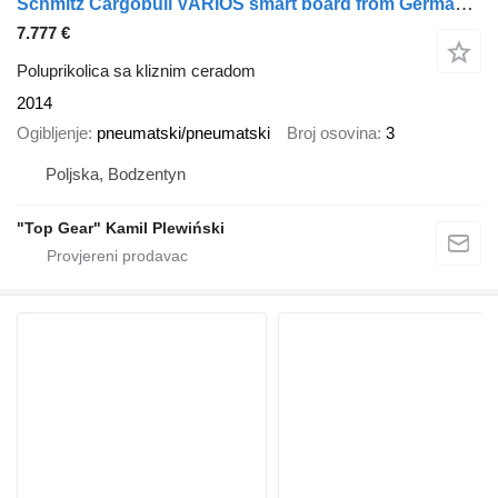
Schmitz Cargobull VARIOS smart board from Germany 22.5' lifted roof
7.777 €
Poluprikolica sa kliznim ceradom
2014
Ogibljenje
pneumatski/pneumatski
Broj osovina
3
Poljska, Bodzentyn
"Top Gear" Kamil Plewiński