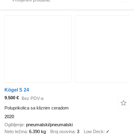
Kögel S 24
9.500 €
Bez PDV-a
Poluprikolica sa kliznim ceradom
2020
Ogibljenje
pneumatski/pneumatski
Neto težina
6.390 kg
Broj osovina
3
Low Deck
✓