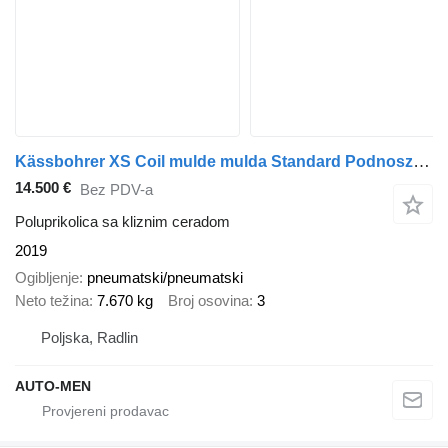
Kässbohrer XS Coil mulde mulda Standard Podnoszony Varios dach 3 wysokości
14.500 €
Bez PDV-a
Poluprikolica sa kliznim ceradom
2019
Ogibljenje
pneumatski/pneumatski
Neto težina
7.670 kg
Broj osovina
3
Poljska, Radlin
AUTO-MEN