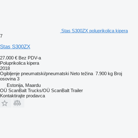
Stas S300ZX poluprikolica kipera
7
Stas S300ZX
27.000 €
Bez PDV-a
Poluprikolica kipera
2018
Ogibljenje
pneumatski/pneumatski
Neto težina
7.900 kg
Broj
osovina
3
Estonija, Maardu
OÜ ScanBalt Trucks/OÜ ScanBalt Trailer
Kontaktirajte prodavca