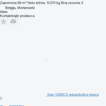
Zapremina
68 m³
Neto težina
9.070 kg
Broj osovina
3
Belgija, Morlanwelz
Abiw
Kontaktirajte prodavca
Stas S300CX poluprikolica kipera
7