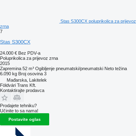
Stas S300CX poluprikolica za prijevoz
zrna
7
Stas S300CX
24.000 €
Bez PDV-a
Poluprikolica za prijevoz zrna
2015
Zapremina
52 m³
Ogibljenje
pneumatski/pneumatski
Neto težina
6.090 kg
Broj osovina
3
Mađarska, Lakitelek
Földvári Trans Kft.
Kontaktirajte prodavca
Prodajete tehniku?
Učinite to sa nama!
Postavite oglas