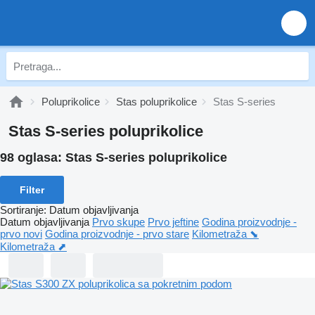
Poluprikolice
Stas poluprikolice
Stas S-series
Stas S-series poluprikolice
98 oglasa:
Stas S-series poluprikolice
Filter
Sortiranje
:
Datum objavljivanja
Datum objavljivanja
Prvo skupe
Prvo jeftine
Godina proizvodnje -
prvo novi
Godina proizvodnje - prvo stare
Kilometraža ⬊
Kilometraža ⬈