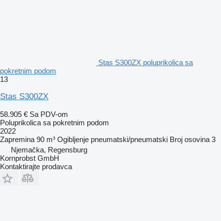
Stas S300ZX poluprikolica sa
pokretnim podom
13
Stas S300ZX
58.905 €
Sa PDV-om
Poluprikolica sa pokretnim podom
2022
Zapremina
90 m³
Ogibljenje
pneumatski/pneumatski
Broj osovina
3
Njemačka, Regensburg
Kornprobst GmbH
Kontaktirajte prodavca