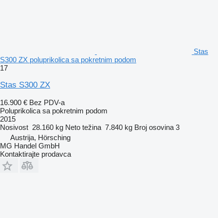
Stas
S300 ZX poluprikolica sa pokretnim podom
17
Stas S300 ZX
16.900 €
Bez PDV-a
Poluprikolica sa pokretnim podom
2015
Nosivost
28.160 kg
Neto težina
7.840 kg
Broj osovina
3
Austrija, Hörsching
MG Handel GmbH
Kontaktirajte prodavca