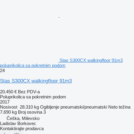
Stas S300CX walkingfloor 91m3
poluprikolica sa pokretnim podom
24
Stas S300CX walkingfloor 91m3
20.450 €
Bez PDV-a
Poluprikolica sa pokretnim podom
2017
Nosivost
28.310 kg
Ogibljenje
pneumatski/pneumatski
Neto težina
7.690 kg
Broj osovina
3
Češka, Milevsko
Ladislav Borkovec
Kontaktirajte prodavca