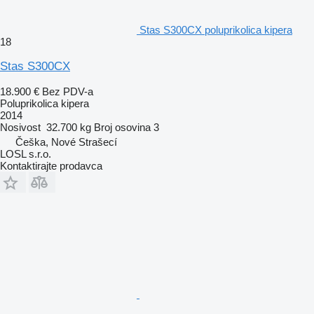
Stas S300CX poluprikolica kipera
18
Stas S300CX
18.900 €
Bez PDV-a
Poluprikolica kipera
2014
Nosivost
32.700 kg
Broj osovina
3
Češka, Nové Strašecí
LOSL s.r.o.
Kontaktirajte prodavca