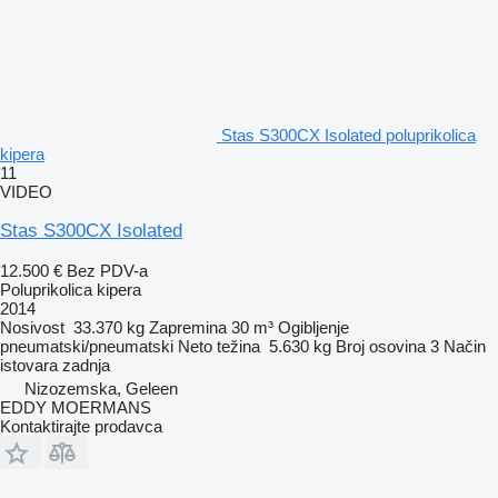
Stas S300CX Isolated poluprikolica
kipera
11
VIDEO
Stas S300CX Isolated
12.500 €
Bez PDV-a
Poluprikolica kipera
2014
Nosivost
33.370 kg
Zapremina
30 m³
Ogibljenje
pneumatski/pneumatski
Neto težina
5.630 kg
Broj osovina
3
Način
istovara
zadnja
Nizozemska, Geleen
EDDY MOERMANS
Kontaktirajte prodavca