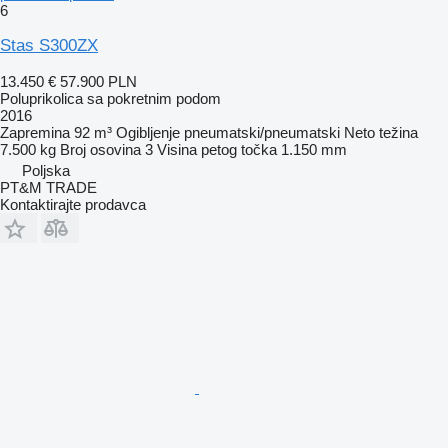
6
Stas S300ZX
13.450 €
57.900 PLN
Poluprikolica sa pokretnim podom
2016
Zapremina
92 m³
Ogibljenje
pneumatski/pneumatski
Neto težina
7.500 kg
Broj osovina
3
Visina petog točka
1.150 mm
Poljska
PT&M TRADE
Kontaktirajte prodavca