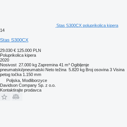
Stas S300CX poluprikolica kipera
14
Stas S300CX
29.030 €
125.000 PLN
Poluprikolica kipera
2020
Nosivost
27.000 kg
Zapremina
41 m³
Ogibljenje
pneumatski/pneumatski
Neto težina
5.820 kg
Broj osovina
3
Visina
petog točka
1.150 mm
Poljska, Modliborzyce
Davidson Company Sp. z o.o.
Kontaktirajte prodavca