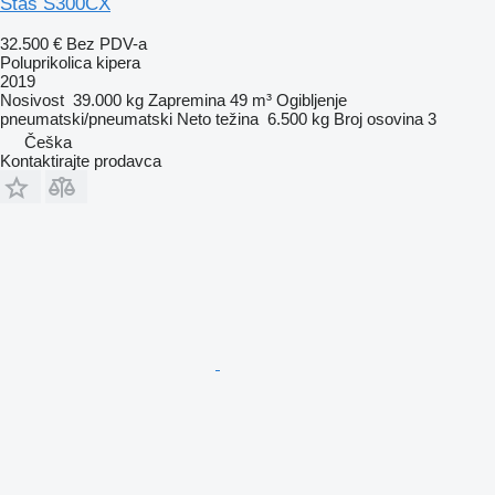
Stas S300CX
32.500 €
Bez PDV-a
Poluprikolica kipera
2019
Nosivost
39.000 kg
Zapremina
49 m³
Ogibljenje
pneumatski/pneumatski
Neto težina
6.500 kg
Broj osovina
3
Češka
Kontaktirajte prodavca