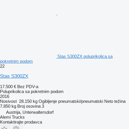
Stas S300ZX poluprikolica sa
pokretnim podom
22
Stas S300ZX
17.500 €
Bez PDV-a
Poluprikolica sa pokretnim podom
2016
Nosivost
28.150 kg
Ogibljenje
pneumatski/pneumatski
Neto težina
7.850 kg
Broj osovina
3
Austrija, Unterwaltersdorf
Alemi Trucks
Kontaktirajte prodavca