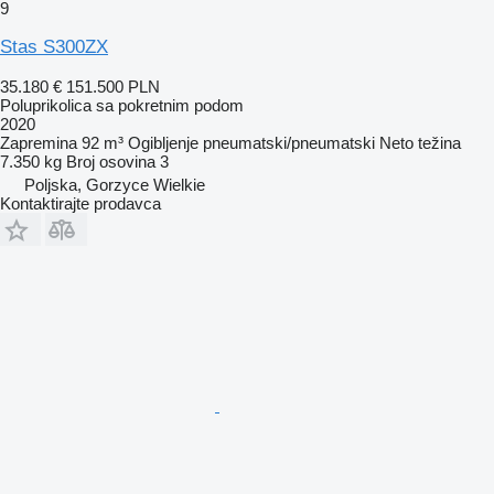
9
Stas S300ZX
35.180 €
151.500 PLN
Poluprikolica sa pokretnim podom
2020
Zapremina
92 m³
Ogibljenje
pneumatski/pneumatski
Neto težina
7.350 kg
Broj osovina
3
Poljska, Gorzyce Wielkie
Kontaktirajte prodavca