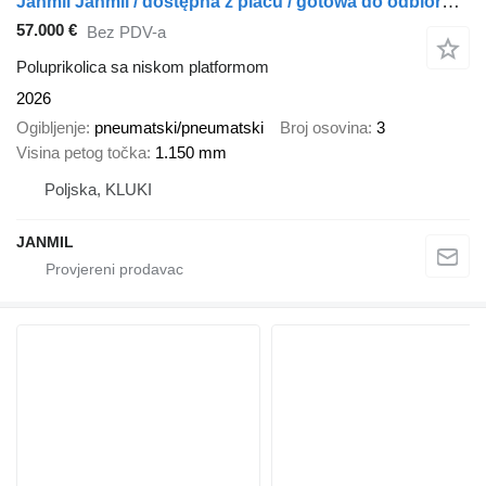
Janmil Janmil / dostępna z placu / gotowa do odbioru/ ocynkowana ogniow
57.000 €
Bez PDV-a
Poluprikolica sa niskom platformom
2026
Ogibljenje
pneumatski/pneumatski
Broj osovina
3
Visina petog točka
1.150 mm
Poljska, KLUKI
JANMIL