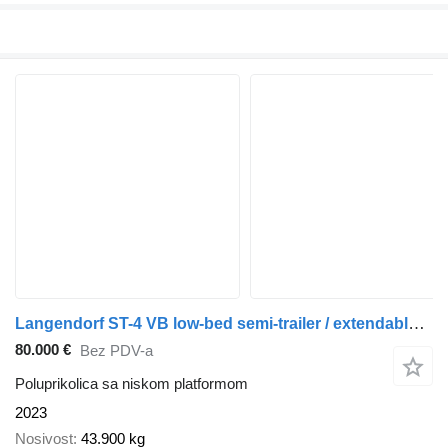
Langendorf ST-4 VB low-bed semi-trailer / extendable / widened / 2 steering
80.000 €
Bez PDV-a
Poluprikolica sa niskom platformom
2023
Nosivost
43.900 kg