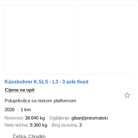
Kässbohrer K.SLS - L3 - 3 axle fixed
Cijena na upit
Poluprikolica sa niskom platformom
2026
1 km
Nosivost
38.640 kg
Ogibljenje
gibanj/pneumatski
Neto težina
9.360 kg
Broj osovina
3
Češka, Chrudim