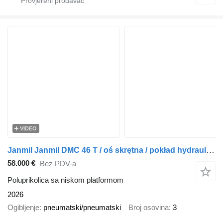
VIDEO
Janmil Janmil DMC 46 T / oś skrętna / pokład hydrauliczny / poszerzana
58.000 €
Bez PDV-a
Poluprikolica sa niskom platformom
2026
Ogibljenje
pneumatski/pneumatski
Broj osovina
3