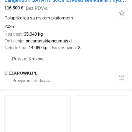
Langendorf SATAHV 30/50 low-bed semi-trailer / hydraulically steered axles
116.500 €
Bez PDV-a
Poluprikolica sa niskom platformom
2025
Nosivost
35.940 kg
Ogibljenje
pneumatski/pneumatski
Neto težina
14.060 kg
Broj osovina
3
Poljska, Krakow
CIEZAROWKI.PL