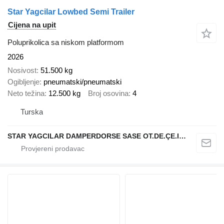
Star Yagcilar Lowbed Semi Trailer
Cijena na upit
Poluprikolica sa niskom platformom
2026
Nosivost
51.500 kg
Ogibljenje
pneumatski/pneumatski
Neto težina
12.500 kg
Broj osovina
4
Turska
STAR YAGCILAR DAMPERDORSE SASE OT.DE.ÇE.IN.NA.SA.VE TIC.LTD.ŞTİ