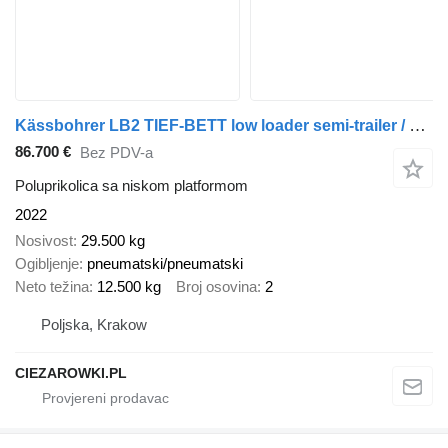
Kässbohrer LB2 TIEF-BETT low loader semi-trailer / 16.5 m / Extendable semi
86.700 €
Bez PDV-a
Poluprikolica sa niskom platformom
2022
Nosivost
29.500 kg
Ogibljenje
pneumatski/pneumatski
Neto težina
12.500 kg
Broj osovina
2
Poljska, Krakow
CIEZAROWKI.PL