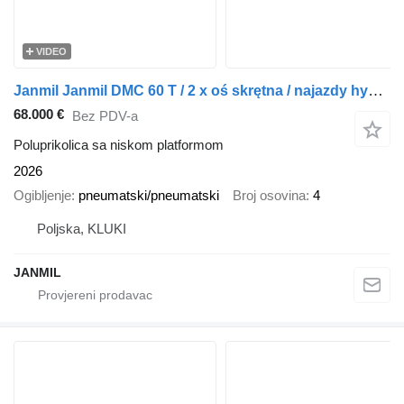
VIDEO
Janmil Janmil DMC 60 T / 2 x oś skrętna / najazdy hydrauliczke / poszer
68.000 €
Bez PDV-a
Poluprikolica sa niskom platformom
2026
Ogibljenje
pneumatski/pneumatski
Broj osovina
4
Poljska, KLUKI
JANMIL