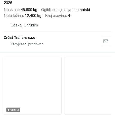
2026
Nosivost
45.600 kg
Ogibljenje
gibanj/pneumatski
Neto težina
12.400 kg
Broj osovina
4
Češka, Chrudim
Zrůst Trailers s.r.o.
VIDEO