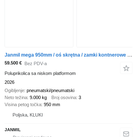
Janmil mega 950mm / oś skrętna / zamki kontnerowe 20' + 40'
59.500 €
Bez PDV-a
Poluprikolica sa niskom platformom
2026
Ogibljenje
pneumatski/pneumatski
Neto težina
9.000 kg
Broj osovina
3
Visina petog točka
950 mm
Poljska, KLUKI
JANMIL