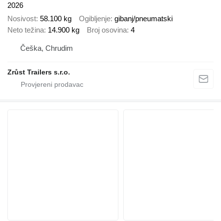
2026
Nosivost
58.100 kg
Ogibljenje
gibanj/pneumatski
Neto težina
14.900 kg
Broj osovina
4
Češka, Chrudim
Zrůst Trailers s.r.o.