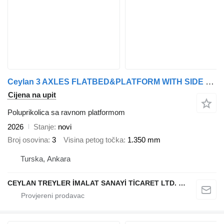
Ceylan 3 AXLES FLATBED&PLATFORM WITH SIDE COVER
Cijena na upit
Poluprikolica sa ravnom platformom
2026
Stanje
novi
Broj osovina
3
Visina petog točka
1.350 mm
Turska, Ankara
CEYLAN TREYLER İMALAT SANAYİ TİCARET LTD. ŞTİ.