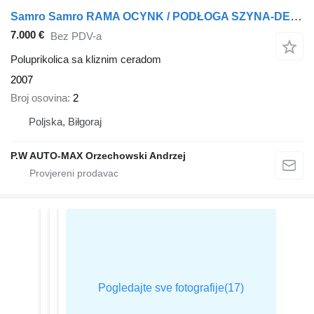
Samro Samro RAMA OCYNK / PODŁOGA SZYNA-DESKA / 2 OSIE / 2 OSIOWA / DWU
7.000 €
Bez PDV-a
Poluprikolica sa kliznim ceradom
2007
Broj osovina
2
Poljska, Biłgoraj
P.W AUTO-MAX Orzechowski Andrzej