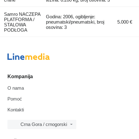
Samro NACZEPA
Godina: 2006, ogibljenje:
PLATFORMA /
pneumatski/pneumatski, broj
5.000 €
STALOWA
osovina: 3
PODŁOGA
Kompanija
O nama
Pomoć
Kontakti
Crna Gora / crnogorski