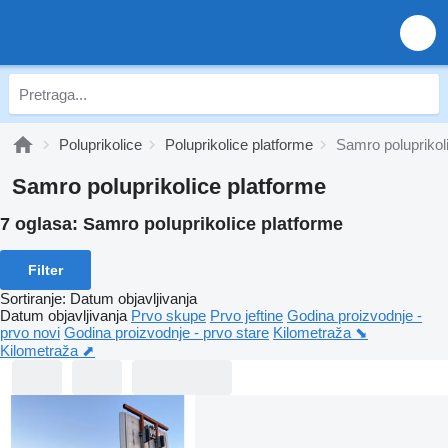
Poluprikolice
Poluprikolice platforme
Samro poluprikol
Samro poluprikolice platforme
7 oglasa:
Samro poluprikolice platforme
Filter
Sortiranje
:
Datum objavljivanja
Datum objavljivanja
Prvo skupe
Prvo jeftine
Godina proizvodnje -
prvo novi
Godina proizvodnje - prvo stare
Kilometraža ⬊
Kilometraža ⬈