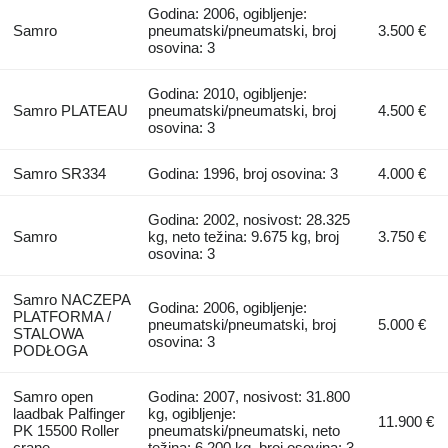
Godina: 2006, ogibljenje:
Samro
pneumatski/pneumatski, broj
3.500 €
osovina: 3
Godina: 2010, ogibljenje:
Samro PLATEAU
pneumatski/pneumatski, broj
4.500 €
osovina: 3
Samro SR334
Godina: 1996, broj osovina: 3
4.000 €
Godina: 2002, nosivost: 28.325
Samro
kg, neto težina: 9.675 kg, broj
3.750 €
osovina: 3
Samro NACZEPA
Godina: 2006, ogibljenje:
PLATFORMA /
pneumatski/pneumatski, broj
5.000 €
STALOWA
osovina: 3
PODŁOGA
Samro open
Godina: 2007, nosivost: 31.800
laadbak Palfinger
kg, ogibljenje:
11.900 €
PK 15500 Roller
pneumatski/pneumatski, neto
crane
težina: 6.200 kg, broj osovina: 3