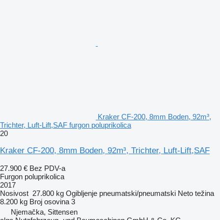
Kraker CF-200, 8mm Boden, 92m³,
Trichter, Luft-Lift,SAF furgon poluprikolica
20
Kraker CF-200, 8mm Boden, 92m³, Trichter, Luft-Lift,SAF
27.900 €
Bez PDV-a
Furgon poluprikolica
2017
Nosivost
27.800 kg
Ogibljenje
pneumatski/pneumatski
Neto težina
8.200 kg
Broj osovina
3
Njemačka, Sittensen