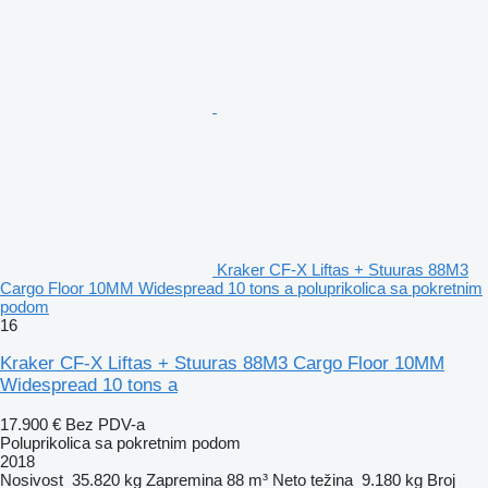
Kraker CF-X Liftas + Stuuras 88M3
Cargo Floor 10MM Widespread 10 tons a poluprikolica sa pokretnim
podom
16
Kraker CF-X Liftas + Stuuras 88M3 Cargo Floor 10MM
Widespread 10 tons a
17.900 €
Bez PDV-a
Poluprikolica sa pokretnim podom
2018
Nosivost
35.820 kg
Zapremina
88 m³
Neto težina
9.180 kg
Broj