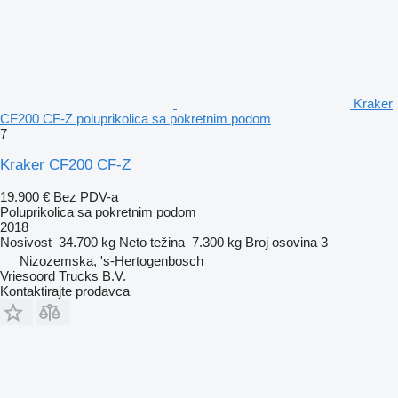
Kraker
CF200 CF-Z poluprikolica sa pokretnim podom
7
Kraker CF200 CF-Z
19.900 €
Bez PDV-a
Poluprikolica sa pokretnim podom
2018
Nosivost
34.700 kg
Neto težina
7.300 kg
Broj osovina
3
Nizozemska, 's-Hertogenbosch
Vriesoord Trucks B.V.
Kontaktirajte prodavca