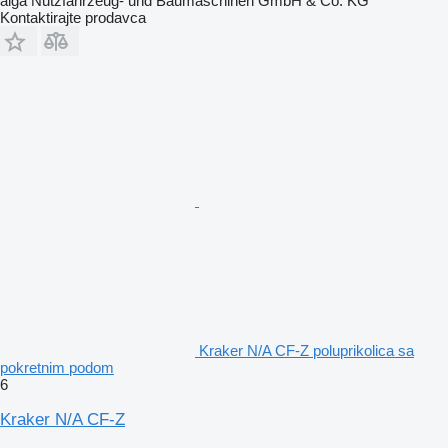
alga Nutzfahrzeug- und Baumaschinen GmbH & Co. KG
Kontaktirajte prodavca
Kraker N/A CF-Z poluprikolica sa
pokretnim podom
6
Kraker N/A CF-Z