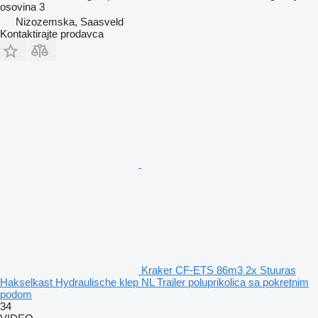
osovina
3
Nizozemska, Saasveld
Kontaktirajte prodavca
Kraker CF-ETS 86m3 2x Stuuras
Hakselkast Hydraulische klep NL Trailer poluprikolica sa pokretnim
podom
34