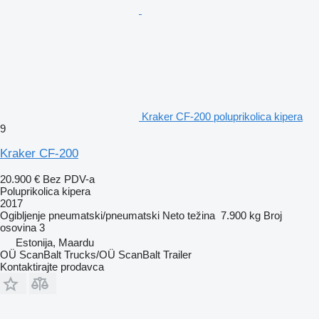
Kraker CF-200 poluprikolica kipera
9
Kraker CF-200
20.900 €
Bez PDV-a
Poluprikolica kipera
2017
Ogibljenje
pneumatski/pneumatski
Neto težina
7.900 kg
Broj
osovina
3
Estonija, Maardu
OÜ ScanBalt Trucks/OÜ ScanBalt Trailer
Kontaktirajte prodavca