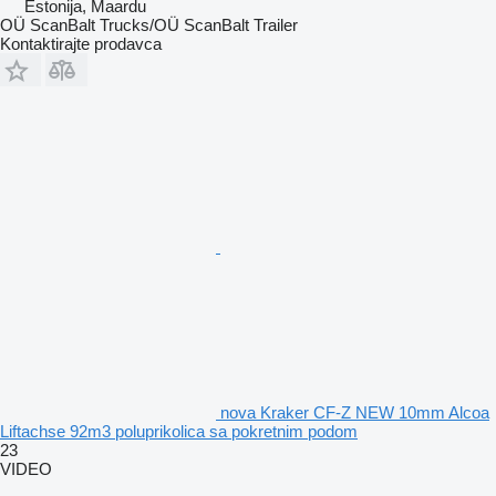
Estonija, Maardu
OÜ ScanBalt Trucks/OÜ ScanBalt Trailer
Kontaktirajte prodavca
nova Kraker CF-Z NEW 10mm Alcoa
Liftachse 92m3 poluprikolica sa pokretnim podom
23
VIDEO