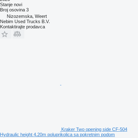
Stanje
novi
Broj osovina
3
Nizozemska, Weert
Nebim Used Trucks B.V.
Kontaktirajte prodavca
Kraker Two opening side CF-504
Hydraulic height 4.20m poluprikolica sa pokretnim podom