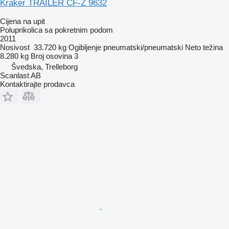
Kraker TRAILER CF-Z 9632
Cijena na upit
Poluprikolica sa pokretnim podom
2011
Nosivost
33.720 kg
Ogibljenje
pneumatski/pneumatski
Neto težina
8.280 kg
Broj osovina
3
Švedska, Trelleborg
Scanlast AB
Kontaktirajte prodavca