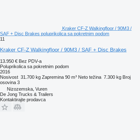
Kraker CF-Z Walkingfloor / 90M3 /
SAF + Disc Brakes poluprikolica sa pokretnim podom
11
Kraker CF-Z Walkingfloor / 90M3 / SAF + Disc Brakes
13.950 €
Bez PDV-a
Poluprikolica sa pokretnim podom
2016
Nosivost
31.700 kg
Zapremina
90 m³
Neto težina
7.300 kg
Broj
osovina
3
Nizozemska, Vuren
De Jong Trucks & Trailers
Kontaktirajte prodavca