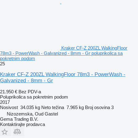
Kraker CF-Z 200ZL WalkingFloor
78m3 - PowerWash - Galvanized - 8mm - Gr poluprikolica sa
pokretnim podom
25
Kraker CF-Z 200ZL WalkingFloor 78m3 - PowerWash -
Galvanized - 8mm - Gr
21.950 €
Bez PDV-a
Poluprikolica sa pokretnim podom
2017
Nosivost
34.035 kg
Neto težina
7.965 kg
Broj osovina
3
Nizozemska, Oud Gastel
Gema Trading B.V.
Kontaktirajte prodavca