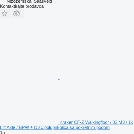
Nizozemska, Saasveld
Kontaktirajte prodavca
Kraker CF-Z Walkingfloor / 92 M3 / 1x
Lift Axle / BPW + Disc poluprikolica sa pokretnim podom
15