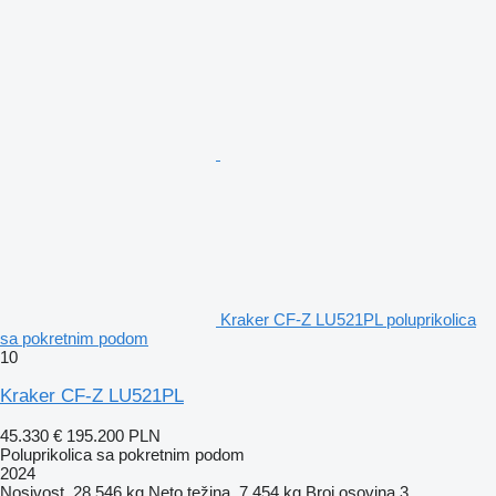
Kraker CF-Z LU521PL poluprikolica
sa pokretnim podom
10
Kraker CF-Z LU521PL
45.330 €
195.200 PLN
Poluprikolica sa pokretnim podom
2024
Nosivost
28.546 kg
Neto težina
7.454 kg
Broj osovina
3