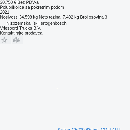
30.750 €
Bez PDV-a
Poluprikolica sa pokretnim podom
2021
Nosivost
34.598 kg
Neto težina
7.402 kg
Broj osovina
3
Nizozemska, 's-Hertogenbosch
Vriesoord Trucks B.V.
Kontaktirajte prodavca
Kraker CF200 92cbm, VOLLALU,