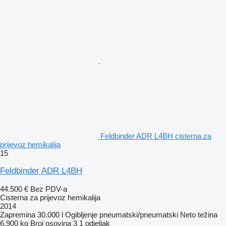
Feldbinder ADR L4BH cisterna za
prijevoz hemikalija
15
Feldbinder ADR L4BH
44.500 €
Bez PDV-a
Cisterna za prijevoz hemikalija
2014
Zapremina
30.000 l
Ogibljenje
pneumatski/pneumatski
Neto težina
6.900 kg
Broj osovina
3
1 odjeljak