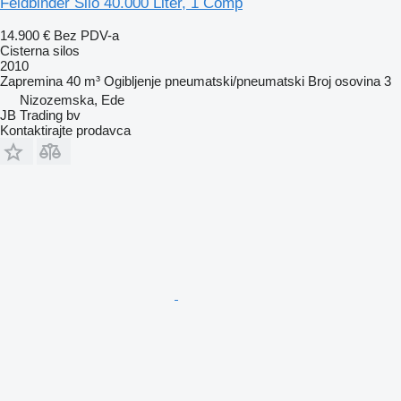
Feldbinder Silo 40.000 Liter, 1 Comp
14.900 €
Bez PDV-a
Cisterna silos
2010
Zapremina
40 m³
Ogibljenje
pneumatski/pneumatski
Broj osovina
3
Nizozemska, Ede
JB Trading bv
Kontaktirajte prodavca