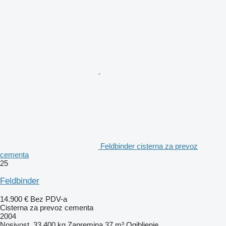
Feldbinder cisterna za prevoz
cementa
25
Feldbinder
14.900 €
Bez PDV-a
Cisterna za prevoz cementa
2004
Nosivost
33.400 kg
Zapremina
37 m³
Ogibljenje