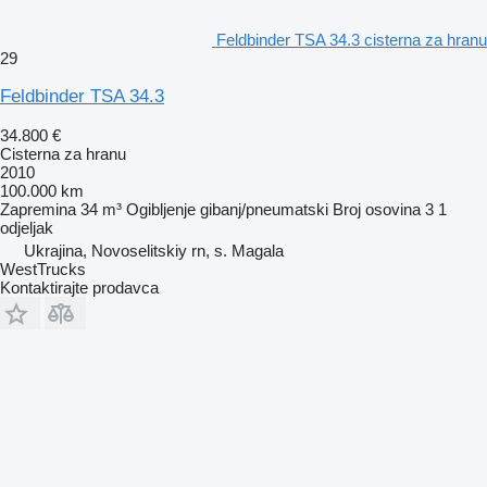
Feldbinder TSA 34.3 cisterna za hranu
29
Feldbinder TSA 34.3
34.800 €
Cisterna za hranu
2010
100.000 km
Zapremina
34 m³
Ogibljenje
gibanj/pneumatski
Broj osovina
3
1
odjeljak
Ukrajina, Novoselitskiy rn, s. Magala
WestTrucks
Kontaktirajte prodavca