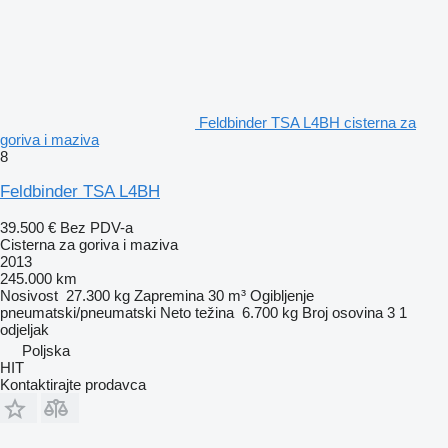
Feldbinder TSA L4BH cisterna za
goriva i maziva
8
Feldbinder TSA L4BH
39.500 €
Bez PDV-a
Cisterna za goriva i maziva
2013
245.000 km
Nosivost
27.300 kg
Zapremina
30 m³
Ogibljenje
pneumatski/pneumatski
Neto težina
6.700 kg
Broj osovina
3
1
odjeljak
Poljska
HIT
Kontaktirajte prodavca