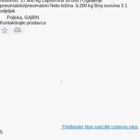
Nosivost
27.800 kg
Zapremina
30.000 l
Ogibljenje
pneumatski/pneumatski
Neto težina
6.200 kg
Broj osovina
3
1
odjeljak
Poljska, GĄBIN
Kontaktirajte prodavca
Feldbinder Non spécifié cisterna silos
5