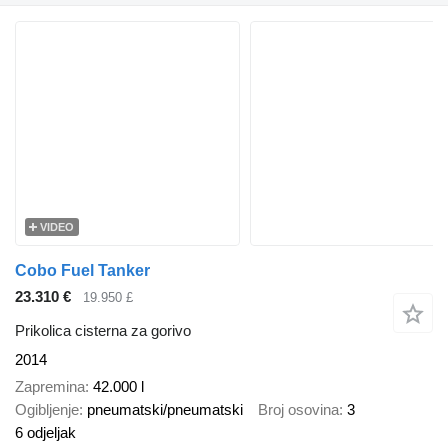
VIDEO
Cobo Fuel Tanker
23.310 €
19.950 £
Prikolica cisterna za gorivo
2014
Zapremina
42.000 l
Ogibljenje
pneumatski/pneumatski
Broj osovina
3
6 odjeljak