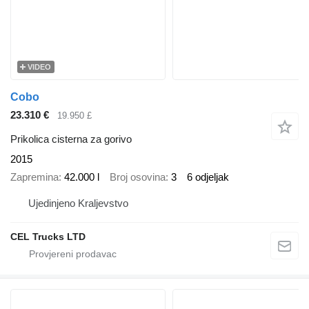
VIDEO
Cobo
23.310 €
19.950 £
Prikolica cisterna za gorivo
2015
Zapremina
42.000 l
Broj osovina
3
6 odjeljak
Ujedinjeno Kraljevstvo
CEL Trucks LTD