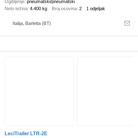
Ogibljenje
pneumatski/pneumatski
Neto težina
4.400 kg
Broj osovina
2
1 odjeljak
Italija, Barletta (BT)
LeciTrailer LTR-2E