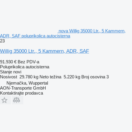
nova Willig 35000 Ltr., 5 Kammern,
ADR, SAF poluprikolica autocisterna
23
Willig 35000 Ltr., 5 Kammern, ADR, SAF
91.930 €
Bez PDV-a
Poluprikolica autocisterna
Stanje
novi
Nosivost
29.780 kg
Neto težina
5.220 kg
Broj osovina
3
Njemačka, Wuppertal
AON-Transporte GmbH
Kontaktirajte prodavca