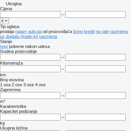
Ukrajina
Cijena
–
Tip oglasa
prodaja
najam
aukcija
od proizvođača
lizing
kredit
na rate
razmjena
uz doplatu (trade-in)
razmjena
Stanje
novi
polovne
nakon udesa
Godina proizvodnje
–
Kilometraža
–
km
Broj osovina
1 osa
2 ose
3 ose
4 ose
Zapremina
–
m³
Karakteristike
Kapacitet podizanja
–
kg
Ukupna težina