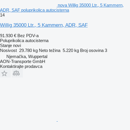
nova Willig 35000 Ltr., 5 Kammern,
ADR, SAF poluprikolica autocisterna
14
Willig 35000 Ltr., 5 Kammern, ADR, SAF
91.930 €
Bez PDV-a
Poluprikolica autocisterna
Stanje
novi
Nosivost
29.780 kg
Neto težina
5.220 kg
Broj osovina
3
Njemačka, Wuppertal
AON-Transporte GmbH
Kontaktirajte prodavca