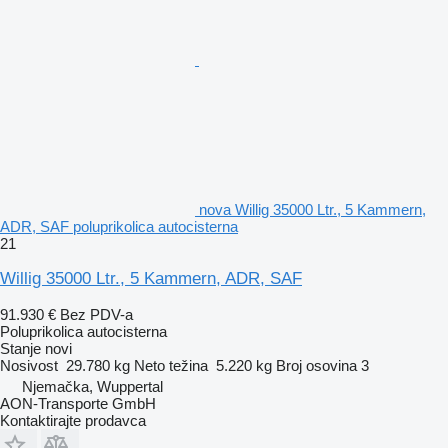
nova Willig 35000 Ltr., 5 Kammern,
ADR, SAF poluprikolica autocisterna
21
Willig 35000 Ltr., 5 Kammern, ADR, SAF
91.930 €
Bez PDV-a
Poluprikolica autocisterna
Stanje
novi
Nosivost
29.780 kg
Neto težina
5.220 kg
Broj osovina
3
Njemačka, Wuppertal
AON-Transporte GmbH
Kontaktirajte prodavca