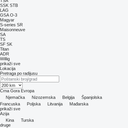
TSA
SSK
STB
LAG
GSA
O-3
Magyar
S-series
SR
Maisonneuve
SA
TS
SF
SK
Titan
ADR
Willig
prikaži sve
Lokacija
Pretraga po radijusu
Crna Gora
Evropa
Njemačka
Nizozemska
Belgija
Španjolska
Francuska
Poljska
Litvanija
Mađarska
prikaži sve
Azija
Kina
Turska
druge