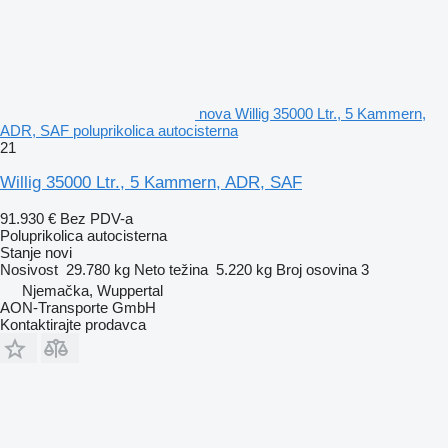
nova Willig 35000 Ltr., 5 Kammern,
ADR, SAF poluprikolica autocisterna
21
Willig 35000 Ltr., 5 Kammern, ADR, SAF
91.930 €
Bez PDV-a
Poluprikolica autocisterna
Stanje
novi
Nosivost
29.780 kg
Neto težina
5.220 kg
Broj osovina
3
Njemačka, Wuppertal
AON-Transporte GmbH
Kontaktirajte prodavca