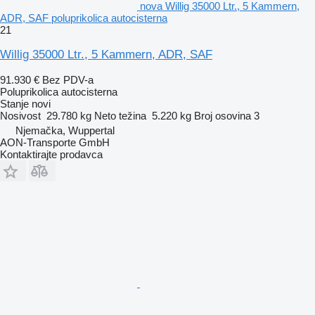
nova Willig 35000 Ltr., 5 Kammern,
ADR, SAF poluprikolica autocisterna
21
Willig 35000 Ltr., 5 Kammern, ADR, SAF
91.930 €
Bez PDV-a
Poluprikolica autocisterna
Stanje
novi
Nosivost
29.780 kg
Neto težina
5.220 kg
Broj osovina
3
Njemačka, Wuppertal
AON-Transporte GmbH
Kontaktirajte prodavca