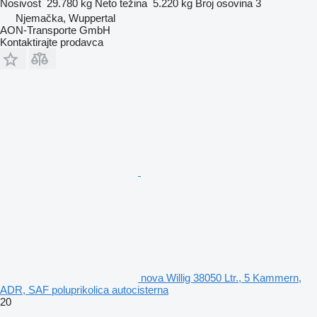
Nosivost
29.780 kg
Neto težina
5.220 kg
Broj osovina
3
Njemačka, Wuppertal
AON-Transporte GmbH
Kontaktirajte prodavca
nova Willig 38050 Ltr., 5 Kammern,
ADR, SAF poluprikolica autocisterna
20