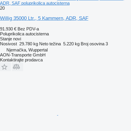
ADR, SAF poluprikolica autocisterna
20
Willig 35000 Ltr., 5 Kammern, ADR, SAF
91.930 €
Bez PDV-a
Poluprikolica autocisterna
Stanje
novi
Nosivost
29.780 kg
Neto težina
5.220 kg
Broj osovina
3
Njemačka, Wuppertal
AON-Transporte GmbH
Kontaktirajte prodavca