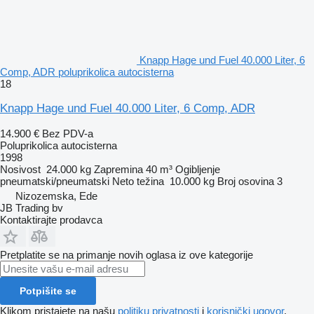
Knapp Hage und Fuel 40.000 Liter, 6
Comp, ADR poluprikolica autocisterna
18
Knapp Hage und Fuel 40.000 Liter, 6 Comp, ADR
14.900 €
Bez PDV-a
Poluprikolica autocisterna
1998
Nosivost
24.000 kg
Zapremina
40 m³
Ogibljenje
pneumatski/pneumatski
Neto težina
10.000 kg
Broj osovina
3
Nizozemska, Ede
JB Trading bv
Kontaktirajte prodavca
Pretplatite se na primanje novih oglasa iz ove kategorije
Potpišite se
Klikom pristajete na našu
politiku privatnosti
i
korisnički ugovor
.