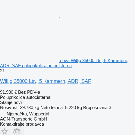
nova Willig 35000 Ltr., 5 Kammern,
ADR, SAF poluprikolica autocisterna
21
Willig 35000 Ltr., 5 Kammern, ADR, SAF
91.930 €
Bez PDV-a
Poluprikolica autocisterna
Stanje
novi
Nosivost
29.780 kg
Neto težina
5.220 kg
Broj osovina
3
Njemačka, Wuppertal
AON-Transporte GmbH
Kontaktirajte prodavca