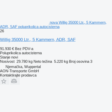
nova Willig 35000 Ltr., 5 Kammern,
ADR, SAF poluprikolica autocisterna
26
Willig 35000 Ltr., 5 Kammern, ADR, SAF
91.930 €
Bez PDV-a
Poluprikolica autocisterna
Stanje
novi
Nosivost
29.780 kg
Neto težina
5.220 kg
Broj osovina
3
Njemačka, Wuppertal
AON-Transporte GmbH
Kontaktirajte prodavca