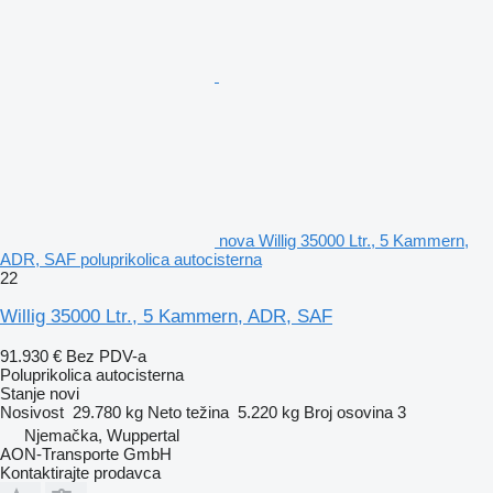
nova Willig 35000 Ltr., 5 Kammern,
ADR, SAF poluprikolica autocisterna
22
Willig 35000 Ltr., 5 Kammern, ADR, SAF
91.930 €
Bez PDV-a
Poluprikolica autocisterna
Stanje
novi
Nosivost
29.780 kg
Neto težina
5.220 kg
Broj osovina
3
Njemačka, Wuppertal
AON-Transporte GmbH
Kontaktirajte prodavca