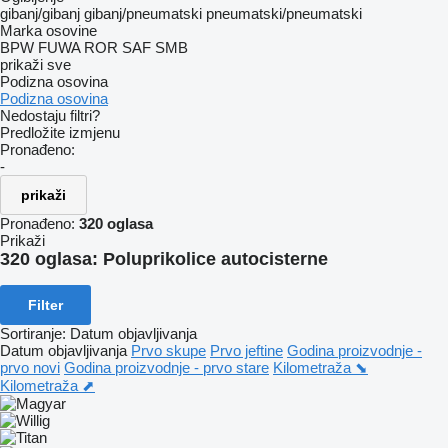
gibanj/gibanj
gibanj/pneumatski
pneumatski/pneumatski
Marka osovine
BPW
FUWA
ROR
SAF
SMB
prikaži sve
Podizna osovina
Podizna osovina
Nedostaju filtri?
Predložite izmjenu
Pronađeno:
-
prikaži
Pronađeno:
320 oglasa
Prikaži
320 oglasa:
Poluprikolice autocisterne
Filter
Sortiranje
:
Datum objavljivanja
Datum objavljivanja
Prvo skupe
Prvo jeftine
Godina proizvodnje -
prvo novi
Godina proizvodnje - prvo stare
Kilometraža ⬊
Kilometraža ⬈