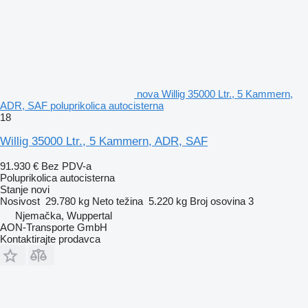
nova Willig 35000 Ltr., 5 Kammern,
ADR, SAF poluprikolica autocisterna
18
Willig 35000 Ltr., 5 Kammern, ADR, SAF
91.930 €
Bez PDV-a
Poluprikolica autocisterna
Stanje
novi
Nosivost
29.780 kg
Neto težina
5.220 kg
Broj osovina
3
Njemačka, Wuppertal
AON-Transporte GmbH
Kontaktirajte prodavca