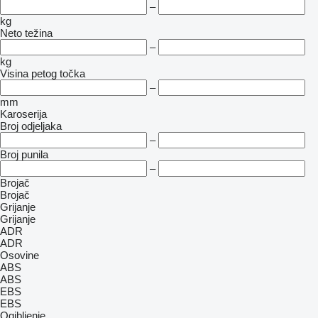
–
kg
Neto težina
–
kg
Visina petog točka
–
mm
Karoserija
Broj odjeljaka
–
Broj punila
–
Brojač
Brojač
Grijanje
Grijanje
ADR
ADR
Osovine
ABS
ABS
EBS
EBS
Ogibljenje