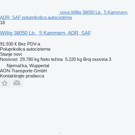
nova Willig 38050 Ltr., 5 Kammern,
ADR, SAF poluprikolica autocisterna
18
Willig 38050 Ltr., 5 Kammern, ADR, SAF
91.930 €
Bez PDV-a
Poluprikolica autocisterna
Stanje
novi
Nosivost
29.780 kg
Neto težina
5.220 kg
Broj osovina
3
Njemačka, Wuppertal
AON-Transporte GmbH
Kontaktirajte prodavca