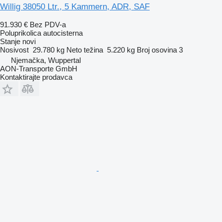
Willig 38050 Ltr., 5 Kammern, ADR, SAF
91.930 €
Bez PDV-a
Poluprikolica autocisterna
Stanje
novi
Nosivost
29.780 kg
Neto težina
5.220 kg
Broj osovina
3
Njemačka, Wuppertal
AON-Transporte GmbH
Kontaktirajte prodavca