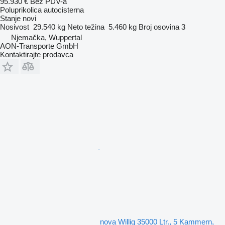
95.930 €
Bez PDV-a
Poluprikolica autocisterna
Stanje
novi
Nosivost
29.540 kg
Neto težina
5.460 kg
Broj osovina
3
Njemačka, Wuppertal
AON-Transporte GmbH
Kontaktirajte prodavca
nova Willig 35000 Ltr., 5 Kammern,