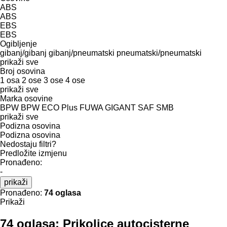
ABS
ABS
EBS
EBS
Ogibljenje
gibanj/gibanj
gibanj/pneumatski
pneumatski/pneumatski
prikaži sve
Broj osovina
1 osa
2 ose
3 ose
4 ose
prikaži sve
Marka osovine
BPW
BPW ECO Plus
FUWA
GIGANT
SAF
SMB
prikaži sve
Podizna osovina
Podizna osovina
Nedostaju filtri?
Predložite izmjenu
Pronađeno:
-
prikaži
Pronađeno:
74 oglasa
Prikaži
74 oglasa:
Prikolice autocisterne