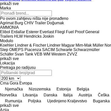
prikaži sve
Marka
Po ovom zahtjevu ništa nije pronađeno
Agrimat
Burg
CHIV Trailer
Doğumak
AMMONIA
Elibol
Erdallar
Esterer
Everlast
Fliegl
Fuel Proof
General
Trailers
HLW
Hendricks
Joskin
Modulo
Koehler
Lindner & Fischer
Lindner
Magyar
Mim-Mak
Müller
Nor
Slep
OMEPS
Piacenza
SACIM
Schwarte
Schwarzmüller
Schäfer
Svan
Tank
VEB
WM
Western
ZVVZ
prikaži sve
Lokacija
Pretraga po radijusu
Crna Gora
Evropa
Njemačka
Nizozemska
Estonija
Belgija
Norveška
Litvanija
Danska
Italija
Austrija
Češka
Rumunija
Poljska
Ujedinjeno Kraljevstvo
Bugarska
prikaži sve
Azija