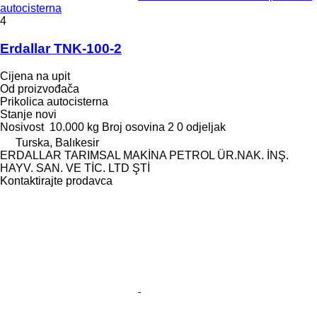
autocisterna
4
Erdallar TNK-100-2
Cijena na upit
Od proizvođača
Prikolica autocisterna
Stanje
novi
Nosivost
10.000 kg
Broj osovina
2
0 odjeljak
Turska, Balıkesir
ERDALLAR TARIMSAL MAKİNA PETROL ÜR.NAK. İNŞ.
HAYV. SAN. VE TİC. LTD ŞTİ
Kontaktirajte prodavca