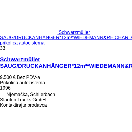
Schwarzmüller
SAUG/DRUCKANHÄNGER*12m³*WIEDEMANN&REICHARDT*
prikolica autocisterna
33
Schwarzmüller
SAUG/DRUCKANHÄNGER*12m³*WIEDEMANN&RE
9.500 €
Bez PDV-a
Prikolica autocisterna
1996
Njemačka, Schlierbach
Staufen Trucks GmbH
Kontaktirajte prodavca