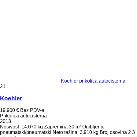
Koehler prikolica autocisterna
21
Koehler
19.900 €
Bez PDV-a
Prikolica autocisterna
2013
Nosivost
14.070 kg
Zapremina
30 m³
Ogibljenje
pneumatski/pneumatski
Neto težina
3.910 kg
Broj osovina
2
3