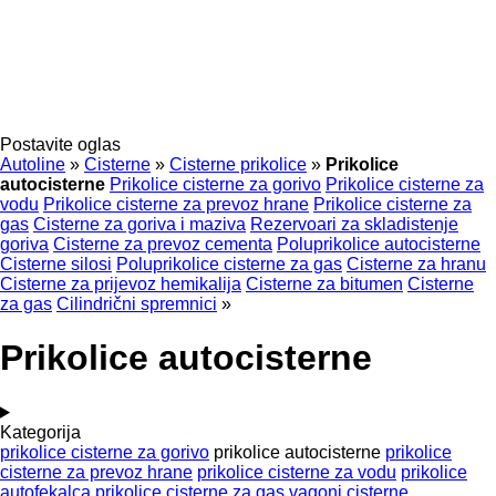
Postavite oglas
Autoline
»
Cisterne
»
Cisterne prikolice
»
Prikolice
autocisterne
Prikolice cisterne za gorivo
Prikolice cisterne za
vodu
Prikolice cisterne za prevoz hrane
Prikolice cisterne za
gas
Cisterne za goriva i maziva
Rezervoari za skladistenje
goriva
Cisterne za prevoz cementa
Poluprikolice autocisterne
Cisterne silosi
Poluprikolice cisterne za gas
Cisterne za hranu
Cisterne za prijevoz hemikalija
Cisterne za bitumen
Cisterne
za gas
Cilindrični spremnici
»
Prikolice autocisterne
Kategorija
prikolice cisterne za gorivo
prikolice autocisterne
prikolice
cisterne za prevoz hrane
prikolice cisterne za vodu
prikolice
autofekalca
prikolice cisterne za gas
vagoni cisterne