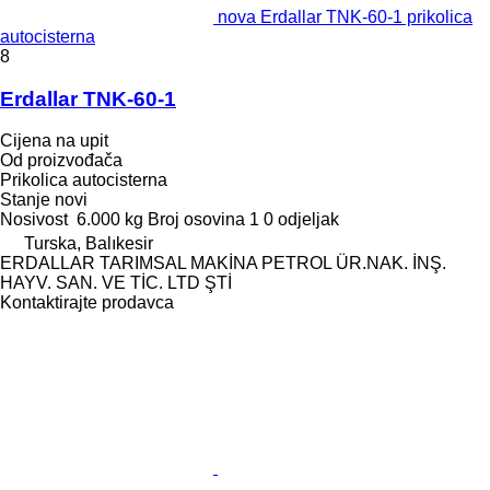
nova Erdallar TNK-60-1 prikolica
autocisterna
8
Erdallar TNK-60-1
Cijena na upit
Od proizvođača
Prikolica autocisterna
Stanje
novi
Nosivost
6.000 kg
Broj osovina
1
0 odjeljak
Turska, Balıkesir
ERDALLAR TARIMSAL MAKİNA PETROL ÜR.NAK. İNŞ.
HAYV. SAN. VE TİC. LTD ŞTİ
Kontaktirajte prodavca