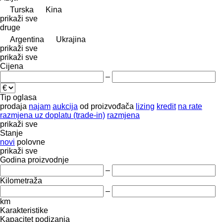
Turska
Kina
prikaži sve
druge
Argentina
Ukrajina
prikaži sve
prikaži sve
Cijena
–
Tip oglasa
prodaja
najam
aukcija
od proizvođača
lizing
kredit
na rate
razmjena uz doplatu (trade-in)
razmjena
prikaži sve
Stanje
novi
polovne
prikaži sve
Godina proizvodnje
–
Kilometraža
–
km
Karakteristike
Kapacitet podizanja