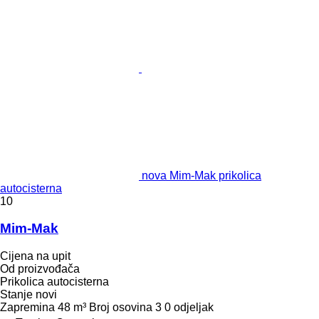
nova Mim-Mak prikolica
autocisterna
10
Mim-Mak
Cijena na upit
Od proizvođača
Prikolica autocisterna
Stanje
novi
Zapremina
48 m³
Broj osovina
3
0 odjeljak