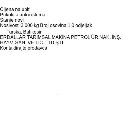
Cijena na upit
Prikolica autocisterna
Stanje
novi
Nosivost
3.000 kg
Broj osovina
1
0 odjeljak
Turska, Balıkesir
ERDALLAR TARIMSAL MAKİNA PETROL ÜR.NAK. İNŞ.
HAYV. SAN. VE TİC. LTD ŞTİ
Kontaktirajte prodavca