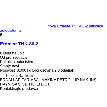
nova Erdallar TNK-80-2 prikolica
autocisterna
6
Erdallar TNK-80-2
Cijena na upit
Od proizvođača
Prikolica autocisterna
Stanje
novi
Nosivost
8.000 kg
Broj osovina
2
0 odjeljak
Turska, Balıkesir
ERDALLAR TARIMSAL MAKİNA PETROL ÜR.NAK. İNŞ.
HAYV. SAN. VE TİC. LTD ŞTİ
Kontaktirajte prodavca