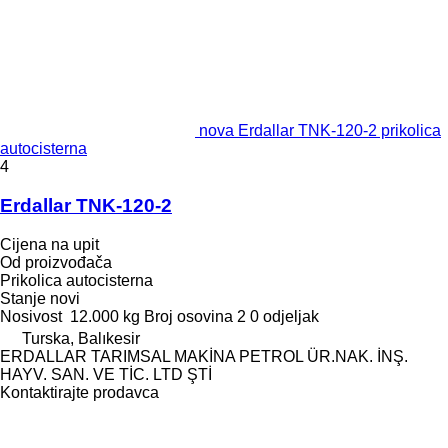
nova Erdallar TNK-120-2 prikolica
autocisterna
4
Erdallar TNK-120-2
Cijena na upit
Od proizvođača
Prikolica autocisterna
Stanje
novi
Nosivost
12.000 kg
Broj osovina
2
0 odjeljak
Turska, Balıkesir
ERDALLAR TARIMSAL MAKİNA PETROL ÜR.NAK. İNŞ.
HAYV. SAN. VE TİC. LTD ŞTİ
Kontaktirajte prodavca