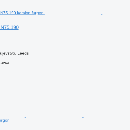
 N75.190
aljevstvo, Leeds
B
davca
urgon