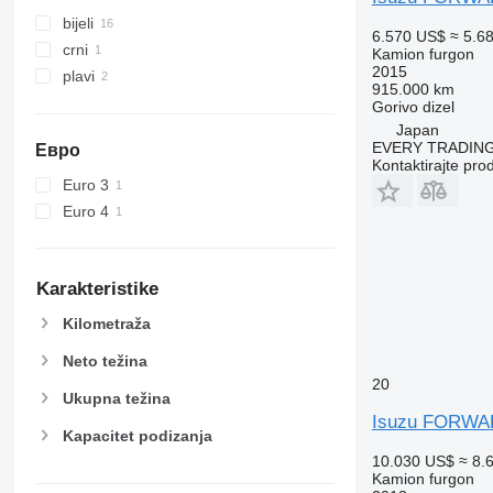
bijeli
6.570 US$
≈ 5.6
crni
Kamion furgon
2015
plavi
915.000 km
Gorivo
dizel
Japan
EVERY TRADING
Евро
Kontaktirajte pro
Euro 3
Euro 4
Karakteristike
Kilometraža
Neto težina
20
Ukupna težina
Isuzu FORW
Kapacitet podizanja
10.030 US$
≈ 8.
Kamion furgon