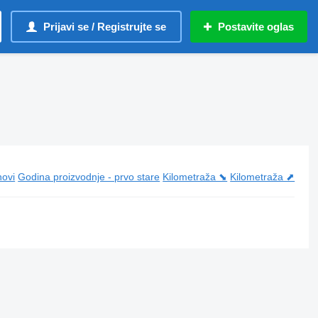
Prijavi se / Registrujte se
Postavite oglas
novi
Godina proizvodnje - prvo stare
Kilometraža ⬊
Kilometraža ⬈