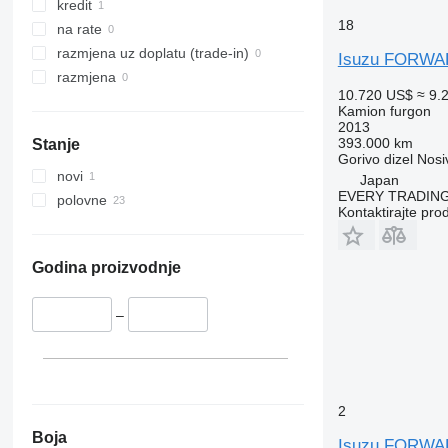
kredit
18
na rate
razmjena uz doplatu (trade-in)
Isuzu FORW
razmjena
10.720 US$
≈ 9.
Kamion furgon
2013
393.000 km
Stanje
Gorivo
dizel
Nosi
novi
Japan
EVERY TRADING
polovne
Kontaktirajte pro
Godina proizvodnje
–
2
Boja
Isuzu FORW