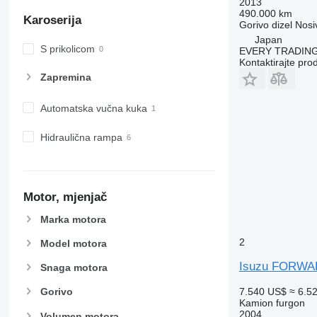
2013
490.000 km
Karoserija
Gorivo
dizel
Nosi
Japan
S prikolicom
EVERY TRADING
Kontaktirajte pro
Zapremina
Automatska vučna kuka
Hidraulična rampa
Motor, mjenjač
Marka motora
2
Model motora
Isuzu FORW
Snaga motora
7.540 US$
≈ 6.5
Gorivo
Kamion furgon
2004
Volumen motora