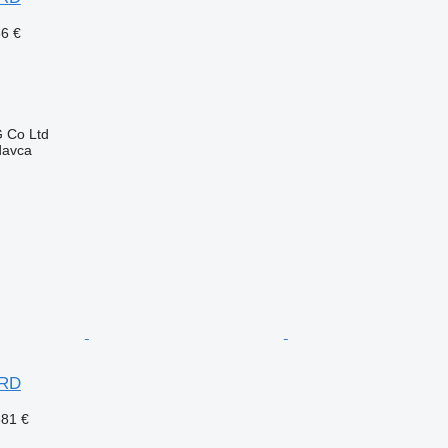
86 €
 Co Ltd
davca
ARD
681 €