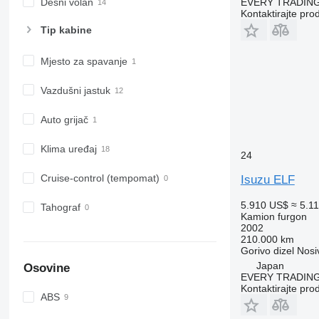
Desni volan
EVERY TRADING
Kontaktirajte pro
Tip kabine
Mjesto za spavanje
Vazdušni jastuk
Auto grijač
Klima uređaj
24
Cruise-control (tempomat)
Isuzu ELF
5.910 US$
≈ 5.1
Tahograf
Kamion furgon
2002
210.000 km
Gorivo
dizel
Nosi
Japan
Osovine
EVERY TRADING
Kontaktirajte pro
ABS