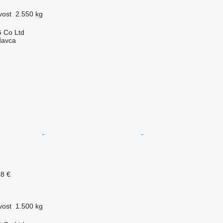
vost
2.550 kg
 Co Ltd
davca
48 €
vost
1.500 kg