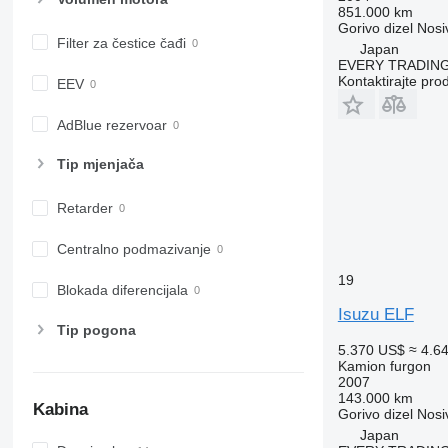
851.000 km
Gorivo
dizel
Nosi
Filter za čestice čađi
Japan
EVERY TRADING
Kontaktirajte pro
EEV
AdBlue rezervoar
Tip mјenjača
Retarder
Centralno podmazivanje
19
Blokada diferencijala
Isuzu ELF
Tip pogona
5.370 US$
≈ 4.6
Kamion furgon
2007
143.000 km
Kabina
Gorivo
dizel
Nosi
Japan