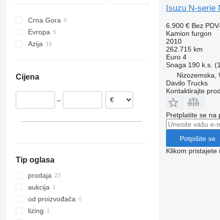
Isuzu N-serie 
Vario
Crna Gora
6.900 €
Bez PDV
Evropa
Kamion furgon
2010
Azija
Ujedinjeno Kraljevstvo
262.715 km
Francuska
Japan
Euro 4
Snaga
190 k.s. 
Nizozemska
Uzbekistan
Nizozemska, 
Cijena
Kina
Davilo Trucks
Kontaktirajte pro
–
Pretplatite se na
Potpišite se
Klikom pristajet
Tip oglasa
prodaja
aukcija
od proizvođača
lizing