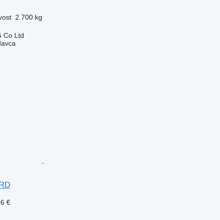
vost
2.700 kg
 Co Ltd
davca
ARD
26 €