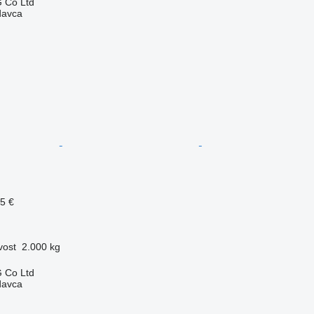
 Co Ltd
davca
15 €
vost
2.000 kg
 Co Ltd
davca