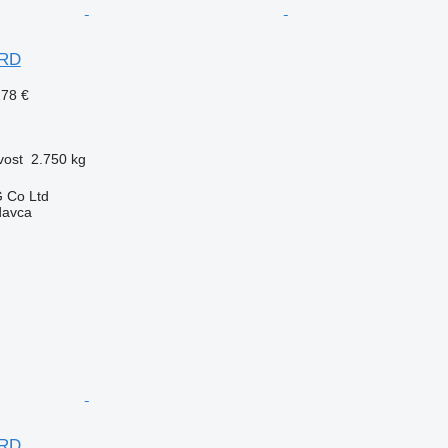
ARD
278 €
vost
2.750 kg
 Co Ltd
davca
ARD