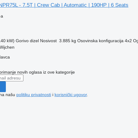
NPR75L - 7.5T | Crew Cab | Automatic | 190HP | 6 Seats
-a
(140 kW)
Gorivo
dizel
Nosivost
3.885 kg
Osovinska konfiguracija
4x2
Og
Wijchen
davca
 primanje novih oglasa iz ove kategorije
e na našu
politiku privatnosti
i
korisnički ugovor
.