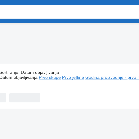
Sortiranje
:
Datum objavljivanja
suzu kamioni furgoni
Datum objavljivanja
Prvo skupe
Prvo jeftine
Godina proizvodnje - prvo 