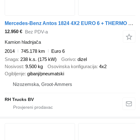
Mercedes-Benz Antos 1824 4X2 EURO 6 + THERMO KING + DHOLLANDIA
12.950 €
Bez PDV-a
Kamion hladnjača
2014
745.178 km
Euro 6
Snaga
238 k.s. (175 kW)
Gorivo
dizel
Nosivost
9.500 kg
Osovinska konfiguracija
4x2
Ogibljenje
gibanj/pneumatski
Nizozemska, Groot-Ammers
RH Trucks BV