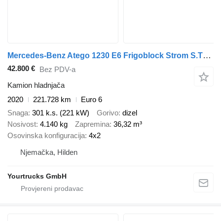
Mercedes-Benz Atego 1230 E6 Frigoblock Strom S.Tür LBW
42.800 €
Bez PDV-a
Kamion hladnjača
2020
221.728 km
Euro 6
Snaga
301 k.s. (221 kW)
Gorivo
dizel
Nosivost
4.140 kg
Zapremina
36,32 m³
Osovinska konfiguracija
4x2
Njemačka, Hilden
Yourtrucks GmbH