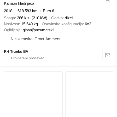
Kamion hladnjača
2018
618.593 km
Euro 6
Snaga
286 k.s. (210 kW)
Gorivo
dizel
Nosivost
15.640 kg
Osovinska konfiguracija
6x2
Ogibljenje
gibanj/pneumatski
Nizozemska, Groot-Ammers
RH Trucks BV