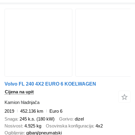
Volvo FL 240 4X2 EURO 6 KOELWAGEN
Cijena na upit
Kamion hladnjača
2019
452.136 km
Euro 6
Snaga
245 k.s. (180 kW)
Gorivo
dizel
Nosivost
4.925 kg
Osovinska konfiguracija
4x2
Ogibljenje
gibanj/pneumatski