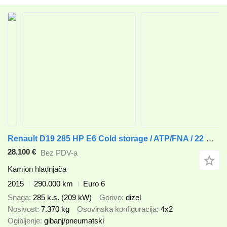
Renault D19 285 HP E6 Cold storage / ATP/FNA / 22 Pallets / BITEMPERATUR
28.100 €
Bez PDV-a
Kamion hladnjača
2015
290.000 km
Euro 6
Snaga
285 k.s. (209 kW)
Gorivo
dizel
Nosivost
7.370 kg
Osovinska konfiguracija
4x2
Ogibljenje
gibanj/pneumatski