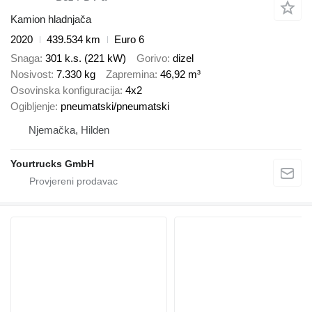
Kamion hladnjača
2020
439.534 km
Euro 6
Snaga
301 k.s. (221 kW)
Gorivo
dizel
Nosivost
7.330 kg
Zapremina
46,92 m³
Osovinska konfiguracija
4x2
Ogibljenje
pneumatski/pneumatski
Njemačka, Hilden
Yourtrucks GmbH