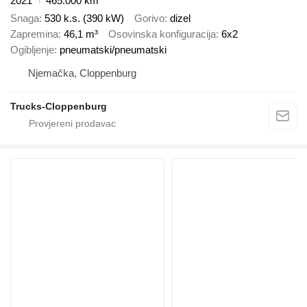
2021
465.000 km
Snaga
530 k.s. (390 kW)
Gorivo
dizel
Zapremina
46,1 m³
Osovinska konfiguracija
6x2
Ogibljenje
pneumatski/pneumatski
Njemačka, Cloppenburg
Trucks-Cloppenburg