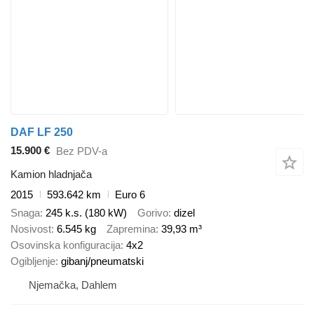
DAF LF 250
15.900 €
Bez PDV-a
Kamion hladnjača
2015
593.642 km
Euro 6
Snaga
245 k.s. (180 kW)
Gorivo
dizel
Nosivost
6.545 kg
Zapremina
39,93 m³
Osovinska konfiguracija
4x2
Ogibljenje
gibanj/pneumatski
Njemačka, Dahlem