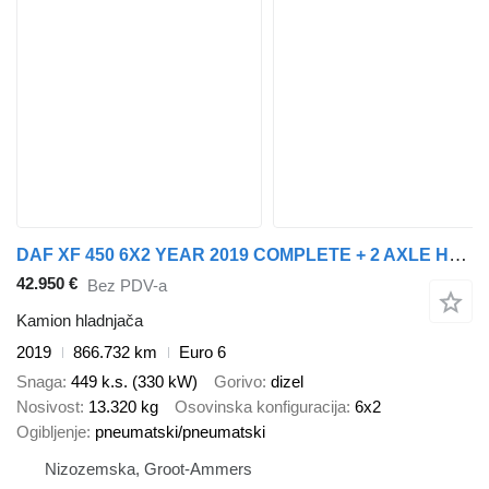
DAF XF 450 6X2 YEAR 2019 COMPLETE + 2 AXLE HERTOGHS + prikolica hladnjača
42.950 €
Bez PDV-a
Kamion hladnjača
2019
866.732 km
Euro 6
Snaga
449 k.s. (330 kW)
Gorivo
dizel
Nosivost
13.320 kg
Osovinska konfiguracija
6x2
Ogibljenje
pneumatski/pneumatski
Nizozemska, Groot-Ammers