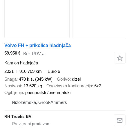
Volvo FH + prikolica hladnjača
59.950 €
Bez PDV-a
Kamion hladnjača
2021
916.709 km
Euro 6
Snaga
470 k.s. (345 kW)
Gorivo
dizel
Nosivost
13.620 kg
Osovinska konfiguracija
6x2
Ogibljenje
pneumatski/pneumatski
Nizozemska, Groot-Ammers
RH Trucks BV