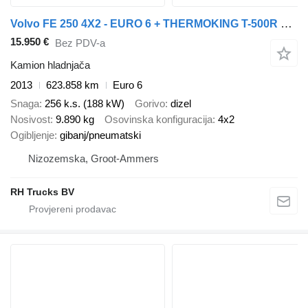
Volvo FE 250 4X2 - EURO 6 + THERMOKING T-500R + DHOLLANDIA LIFT
15.950 €
Bez PDV-a
Kamion hladnjača
2013
623.858 km
Euro 6
Snaga
256 k.s. (188 kW)
Gorivo
dizel
Nosivost
9.890 kg
Osovinska konfiguracija
4x2
Ogibljenje
gibanj/pneumatski
Nizozemska, Groot-Ammers
RH Trucks BV