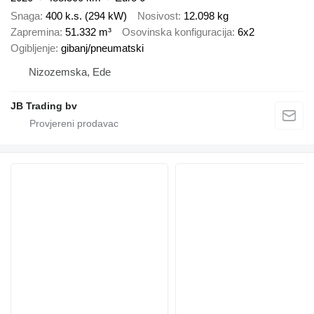
Snaga
400 k.s. (294 kW)
Nosivost
12.098 kg
Zapremina
51.332 m³
Osovinska konfiguracija
6x2
Ogibljenje
gibanj/pneumatski
Nizozemska, Ede
JB Trading bv