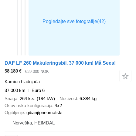
DAF LF 260 Makuleringsbil. 37 000 km! Må Sees!
58.180 €
639.000 NOK
Kamion hladnjača
37.000 km
Euro 6
Snaga
264 k.s. (194 kW)
Nosivost
6.884 kg
Osovinska konfiguracija
4x2
Ogibljenje
gibanj/pneumatski
Norveška, HEIMDAL