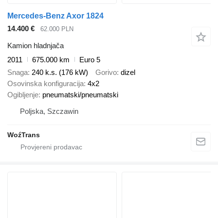
Mercedes-Benz Axor 1824
14.400 €
62.000 PLN
Kamion hladnjača
2011
675.000 km
Euro 5
Snaga
240 k.s. (176 kW)
Gorivo
dizel
Osovinska konfiguracija
4x2
Ogibljenje
pneumatski/pneumatski
Poljska, Szczawin
WoźTrans