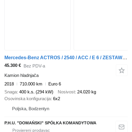
Mercedes-Benz ACTROS / 2540 / ACC / E 6 / ZESTAW PRZEJAZDOWY / CHŁODNIA + WIND + prikolica hladnjača
45.300 €
Bez PDV-a
Kamion hladnjača
2018
710.000 km
Euro 6
Snaga
400 k.s. (294 kW)
Nosivost
24.020 kg
Osovinska konfiguracija
6x2
Poljska, Bodzentyn
P.H.U. "DOMAŃSKI" SPÓŁKA KOMANDYTOWA