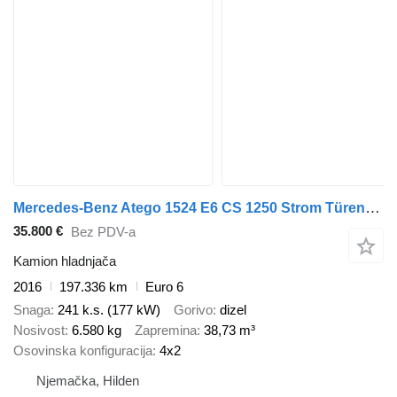
Mercedes-Benz Atego 1524 E6 CS 1250 Strom Türen+LBW FRC
35.800 €
Bez PDV-a
Kamion hladnjača
2016
197.336 km
Euro 6
Snaga
241 k.s. (177 kW)
Gorivo
dizel
Nosivost
6.580 kg
Zapremina
38,73 m³
Osovinska konfiguracija
4x2
Njemačka, Hilden