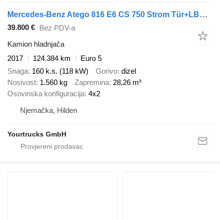
Mercedes-Benz Atego 816 E6 CS 750 Strom Tür+LBW S.Tür TW
39.800 €
Bez PDV-a
Kamion hladnjača
2017
124.384 km
Euro 5
Snaga
160 k.s. (118 kW)
Gorivo
dizel
Nosivost
1.560 kg
Zapremina
28,26 m³
Osovinska konfiguracija
4x2
Njemačka, Hilden
Yourtrucks GmbH