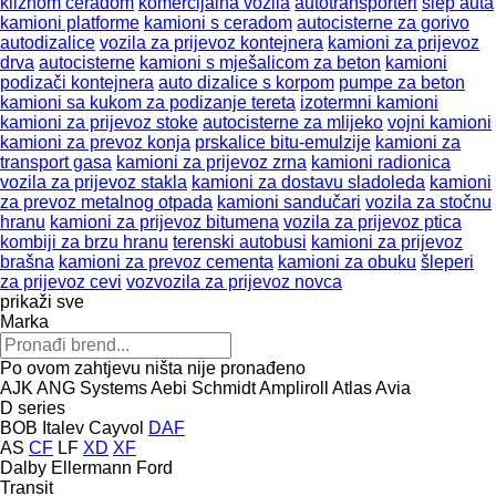
kliznom ceradom
komercijalna vozila
autotransporteri
šlep auta
kamioni platforme
kamioni s ceradom
autocisterne za gorivo
autodizalice
vozila za prijevoz kontejnera
kamioni za prijevoz
drva
autocisterne
kamioni s mješalicom za beton
kamioni
podizači kontejnera
auto dizalice s korpom
pumpe za beton
kamioni sa kukom za podizanje tereta
izotermni kamioni
kamioni za prijevoz stoke
autocisterne za mlijeko
vojni kamioni
kamioni za prevoz konja
prskalice bitu-emulzije
kamioni za
transport gasa
kamioni za prijevoz zrna
kamioni radionica
vozila za prijevoz stakla
kamioni za dostavu sladoleda
kamioni
za prevoz metalnog otpada
kamioni sandučari
vozila za stočnu
hranu
kamioni za prijevoz bitumena
vozila za prijevoz ptica
kombiji za brzu hranu
terenski autobusi
kamioni za prijevoz
brašna
kamioni za prevoz cementa
kamioni za obuku
šleperi
za prijevoz cevi
vozvozila za prijevoz novca
prikaži sve
Marka
Po ovom zahtjevu ništa nije pronađeno
AJK
ANG Systems
Aebi Schmidt
Ampliroll
Atlas
Avia
D series
BOB Italev
Cayvol
DAF
AS
CF
LF
XD
XF
Dalby
Ellermann
Ford
Transit