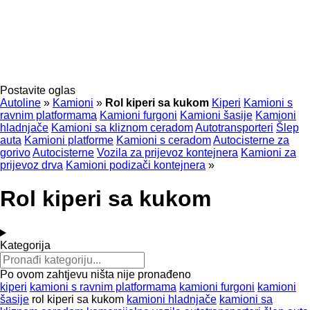
Postavite oglas
Autoline
»
Kamioni
»
Rol kiperi sa kukom
Kiperi
Kamioni s
ravnim platformama
Kamioni furgoni
Kamioni šasije
Kamioni
hladnjače
Kamioni sa kliznom ceradom
Autotransporteri
Šlep
auta
Kamioni platforme
Kamioni s ceradom
Autocisterne za
gorivo
Autocisterne
Vozila za prijevoz kontejnera
Kamioni za
prijevoz drva
Kamioni podizači kontejnera
»
Rol kiperi sa kukom
Kategorija
Po ovom zahtjevu ništa nije pronađeno
kiperi
kamioni s ravnim platformama
kamioni furgoni
kamioni
šasije
rol kiperi sa kukom
kamioni hladnjače
kamioni sa