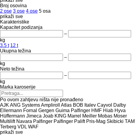
prikaži sve
Broj osovina
2 ose
3 ose
4 ose
5 osa
prikaži sve
Karakteristike
Kapacitet podizanja
–
kg
3.5 t
12 t
Ukupna težina
–
kg
Neto težina
–
kg
Marka karoserije
Po ovom zahtjevu ništa nije pronađeno
AJK
ANG Systems
Ampliroll
Atlas
BOB Italev
Cayvol
Dalby
Ellermann
Fornal
Gergen
Guima Palfinger
HMF
Hiab
Hyva
Hüffermann
Jimeca
Joab
KING
Marrel
Meiller
Mobas
Moser
Multilift
Navara
Palfinger
Palfinger Palift
Pris-Mag
Skibicki
TAM
Terberg
VDL
WAF
prikaži sve