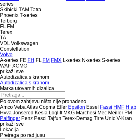
series
Skibicki
TAM
Tatra
Phoenix
T-series
Terberg
FL
FM
Terex
TA
VDL
Volkswagen
Constellation
Volvo
A-series
FE
FH
FL
FM
FMX
L-series
N-series
S-series
WAF
XCMG
prikaži sve
Autodizalica s kranom
Autodizalica s kranom
Marka utovarnih dizalica
Po ovom zahtjevu ništa nije pronađeno
Amco Veba
Atlas
Copma
Effer
Epsilon
Essel
Fassi
HMF
Hiab
Hyva
Jonsered
Kesla
Loglift
MKG
Marchesi
Mec
Meiller
PM
Palfinger
Penz
Pesci
Tajfun
Terex-Demag
Tirre
Unic
V-Kran
prikaži sve
Lokacija
Pretraga po radijusu