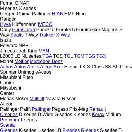
Fornal
GINAF
M series
X series
Gergen
Guima Palfinger
HIAB
HMF
Hino
Ranger
Hyva
Hüffermann
IVECO
Daily
EuroCargo
EuroStar
Eurotech
Eurotrakker
Magirus
S-
Way
Stralis
T-Way
Trakker
X-Way
Isuzu
Forward
NPR
Jimeca
Joab
King
MAN
L2000
LE
NL series
TGA
TGE
TGL
TGM
TGS
TGX
Marrel
Meiller
Mercedes-Benz
Actros
Antos
Arocs
Atego
Axor
Econic
LK
S-Class
SK
SL-Class
Sprinter
Unimog
eActros
Mitsubishi Fuso
Canter
Mitsubishi
Canter
Mobas
Moser
Multilift
Navara
Nissan
Atleon
Palfinger Palift
Palfinger
Pegaso
Pris-Mag
Renault
C-series
D-series
D Wide
G-series
K-series
Kerax
Midlum
Premium
T-series
Scania
G-series
K-series
L-series
LB
P-series
R-series
S-series
T-