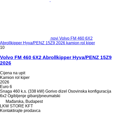
novi Volvo FM 460 6X2
Abrollkipper Hyva/PENZ 15Z9 2026 kamion rol kiper
10
Volvo FM 460 6X2 Abrollkipper Hyva/PENZ 15Z9
2026
Cijena na upit
Kamion rol kiper
2026
Euro 6
Snaga
460 k.s. (338 kW)
Gorivo
dizel
Osovinska konfiguracija
6x2
Ogibljenje
gibanj/pneumatski
Mađarska, Budapest
LKW STORE KFT
Kontaktirajte prodavca