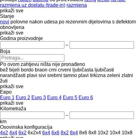
razmjena uz doplatu (trade-in)
razmjena
prikaži sve
Stanje
novi
polovne
nakon udesa
po rezervnim dijelovima
s defektom
obnovljena
prikaži sve
Godina proizvodnje
–
Boja
Po ovom zahtjevu ništa nije pronađeno
bež
bijeli
bordo
braon
crni
crveni
ljubičasta
ljubičasti
narandžasti
plavi
sivi
srebrni
tamno plavi
tirkizna
zeleni
zlatni
žuti
prikaži sve
Евро
Euro 1
Euro 2
Euro 3
Euro 4
Euro 5
Euro 6
prikaži sve
Kilometraža
–
km
Osovinska konfiguracija
4x2
4x4
6x2
6x2x4
6x4
6x6
8x2
8x4
8x6
8x8
10x2
10x4
10x8