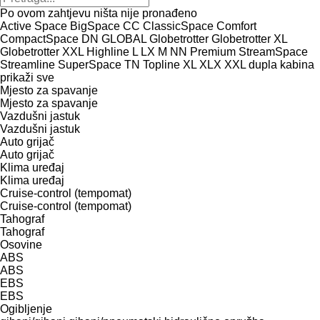
Po ovom zahtjevu ništa nije pronađeno
Active Space
BigSpace
CC
ClassicSpace
Comfort
CompactSpace
DN
GLOBAL
Globetrotter
Globetrotter XL
Globetrotter XXL
Highline
L
LX
M
NN
Premium
StreamSpace
Streamline
SuperSpace
TN
Topline
XL
XLX
XXL
dupla kabina
prikaži sve
Mjesto za spavanje
Mjesto za spavanje
Vazdušni jastuk
Vazdušni jastuk
Auto grijač
Auto grijač
Klima uređaj
Klima uređaj
Cruise-control (tempomat)
Cruise-control (tempomat)
Tahograf
Tahograf
Osovine
ABS
ABS
EBS
EBS
Ogibljenje