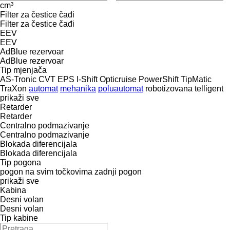
cm³
Filter za čestice čađi
Filter za čestice čađi
EEV
EEV
AdBlue rezervoar
AdBlue rezervoar
Tip mјenjača
AS-Tronic
CVT
EPS
I-Shift
Opticruise
PowerShift
TipMatic
TraXon
automat
mehanika
poluautomat
robotizovana
telligent
prikaži sve
Retarder
Retarder
Centralno podmazivanje
Centralno podmazivanje
Blokada diferencijala
Blokada diferencijala
Tip pogona
pogon na svim točkovima
zadnji pogon
prikaži sve
Kabina
Desni volan
Desni volan
Tip kabine