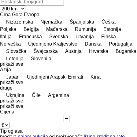
Crna Gora
Evropa
Nizozemska
Njemačka
Španjolska
Češka
Poljska
Belgija
Mađarska
Rumunija
Estonija
Italija
Francuska
Švedska
Litvanija
Finska
Norveška
Ujedinjeno Kraljevstvo
Danska
Portugalija
Slovačka
Švајcarska
Austrija
Hrvatska
Bugarska
Letonija
Slovenija
prikaži sve
Azija
Japan
Ujedinjeni Arapski Emirati
Kina
prikaži sve
druge
Ukrajina
Čile
Argentina
prikaži sve
prikaži sve
Cijena
–
Tip oglasa
prodaja
najam
aukcija
od proizvođača
lizing
kredit
na rate