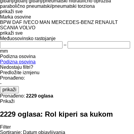
gibanj/gibanj
gibanj/pneumatski
hidraulično
opružba
parabolično
pneumatski/pneumatski
torziona
prikaži sve
Marka osovine
BPW
DAF
IVECO
MAN
MERCEDES-BENZ
RENAULT
SCANIA
VOLVO
prikaži sve
Međuosovinsko rastojanje
–
mm
Podizna osovina
Podizna osovina
Nedostaju filtri?
Predložite izmjenu
Pronađeno:
-
prikaži
Pronađeno:
2229 oglasa
Prikaži
2229 oglasa:
Rol kiperi sa kukom
Filter
Sortiranje
:
Datum objavljivanja