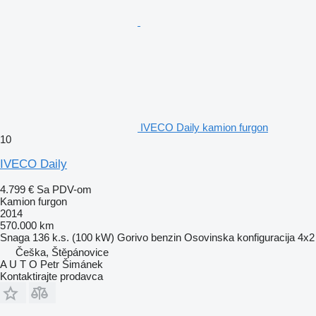
IVECO Daily kamion furgon
10
IVECO Daily
4.799 €
Sa PDV-om
Kamion furgon
2014
570.000 km
Snaga
136 k.s. (100 kW)
Gorivo
benzin
Osovinska konfiguracija
4x2
Češka, Štěpánovice
A U T O Petr Šimánek
Kontaktirajte prodavca