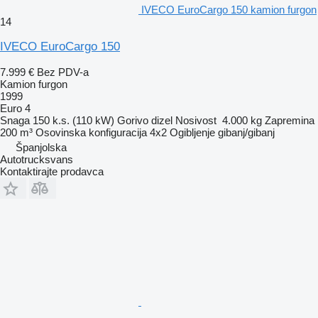
IVECO EuroCargo 150 kamion furgon
14
IVECO EuroCargo 150
7.999 €
Bez PDV-a
Kamion furgon
1999
Euro 4
Snaga
150 k.s. (110 kW)
Gorivo
dizel
Nosivost
4.000 kg
Zapremina
200 m³
Osovinska konfiguracija
4x2
Ogibljenje
gibanj/gibanj
Španjolska
Autotrucksvans
Kontaktirajte prodavca