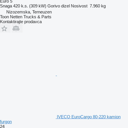
Euro 5
Snaga
420 k.s. (309 kW)
Gorivo
dizel
Nosivost
7.960 kg
Nizozemska, Terneuzen
Toon Netten Trucks & Parts
Kontaktirajte prodavca
IVECO EuroCargo 80-220 kamion
furgon
24