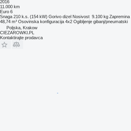
2016
11.000 km
Euro 6
Snaga
210 k.s. (154 kW)
Gorivo
dizel
Nosivost
9.100 kg
Zapremina
48,74 m³
Osovinska konfiguracija
4x2
Ogibljenje
gibanj/pneumatski
Poljska, Krakow
CIEZAROWKI.PL
Kontaktirajte prodavca