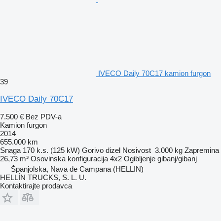
IVECO Daily 70C17 kamion furgon
39
IVECO Daily 70C17
7.500 €
Bez PDV-a
Kamion furgon
2014
655.000 km
Snaga
170 k.s. (125 kW)
Gorivo
dizel
Nosivost
3.000 kg
Zapremina
26,73 m³
Osovinska konfiguracija
4x2
Ogibljenje
gibanj/gibanj
Španjolska, Nava de Campana (HELLIN)
HELLÍN TRUCKS, S. L. U.
Kontaktirajte prodavca