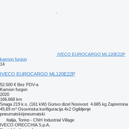
IVECO EUROCARGO ML120E22P
kamion furgon
14
IVECO EUROCARGO ML120E22P
52.500 €
Bez PDV-a
Kamion furgon
2020
166.668 km
Snaga
219 k.s. (161 kW)
Gorivo
dizel
Nosivost
4.685 kg
Zapremina
45,69 m³
Osovinska konfiguracija
4x2
Ogibljenje
pneumatski/pneumatski
Italija, Torino - CNH Industrial Village
IVECO ORECCHIA S.p.A.