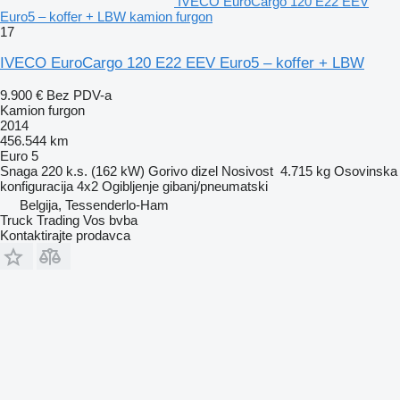
IVECO EuroCargo 120 E22 EEV
Euro5 – koffer + LBW kamion furgon
17
IVECO EuroCargo 120 E22 EEV Euro5 – koffer + LBW
9.900 €
Bez PDV-a
Kamion furgon
2014
456.544 km
Euro 5
Snaga
220 k.s. (162 kW)
Gorivo
dizel
Nosivost
4.715 kg
Osovinska
konfiguracija
4x2
Ogibljenje
gibanj/pneumatski
Belgija, Tessenderlo-Ham
Truck Trading Vos bvba
Kontaktirajte prodavca