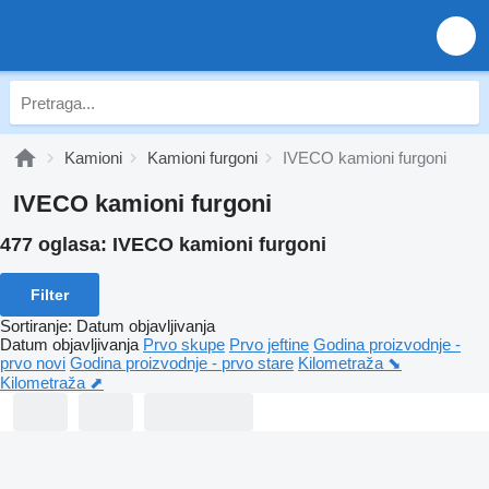
Kamioni
Kamioni furgoni
IVECO kamioni furgoni
IVECO kamioni furgoni
477 oglasa:
IVECO kamioni furgoni
Filter
Sortiranje
:
Datum objavljivanja
Datum objavljivanja
Prvo skupe
Prvo jeftine
Godina proizvodnje -
prvo novi
Godina proizvodnje - prvo stare
Kilometraža ⬊
Kilometraža ⬈