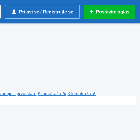
Prijavi se / Registrujte se
Postavite oglas
vodnje - prvo stare
Kilometraža ⬊
Kilometraža ⬈