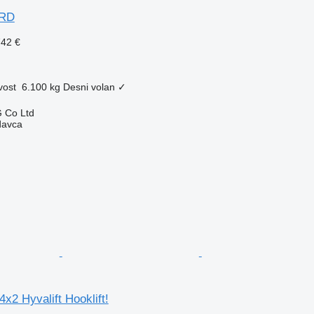
ARD
742 €
vost
6.100 kg
Desni volan
✓
 Co Ltd
davca
x2 Hyvalift Hooklift!