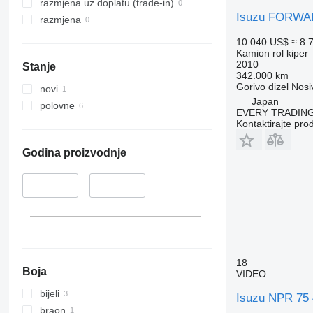
razmjena uz doplatu (trade-in)
Isuzu FORW
razmjena
10.040 US$
≈ 8.
Kamion rol kiper
2010
Stanje
342.000 km
Gorivo
dizel
Nosi
novi
Japan
polovne
EVERY TRADING
Kontaktirajte pro
Godina proizvodnje
–
18
Boja
VIDEO
bijeli
Isuzu NPR 75 4
braon