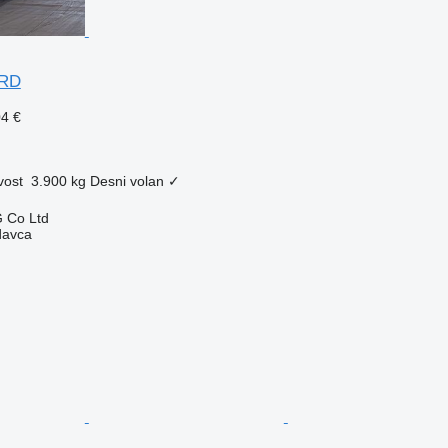
ARD
04 €
vost
3.900 kg
Desni volan
✓
 Co Ltd
davca