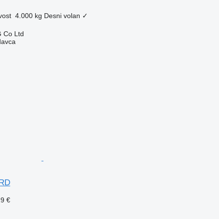
vost
4.000 kg
Desni volan
✓
 Co Ltd
davca
ARD
29 €