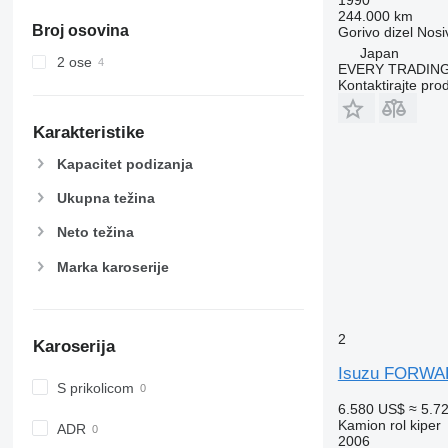
244.000 km
Broj osovina
Gorivo
dizel
Nosi
Japan
2 ose
EVERY TRADING
Kontaktirajte pro
Karakteristike
Kapacitet podizanja
Ukupna težina
Neto težina
Marka karoserije
2
Karoserija
Isuzu FORW
S prikolicom
6.580 US$
≈ 5.7
Kamion rol kiper
ADR
2006