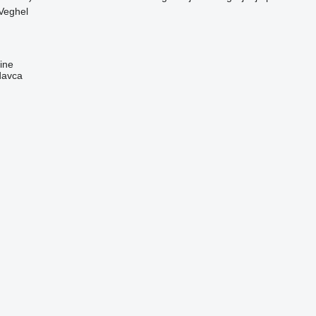
Veghel
ine
davca