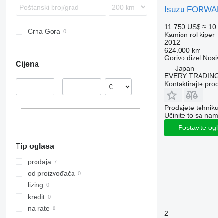
Sprinter
S-series
Isuzu FORW
Unimog
11.750 US$
≈ 10
eActros
Crna Gora
Kamion rol kiper
2012
624.000 km
Gorivo
dizel
Nosi
Cijena
Japan
EVERY TRADING
Kontaktirajte pro
–
Prodajete tehnik
Učinite to sa nam
Postavite og
Tip oglasa
prodaja
od proizvođača
lizing
kredit
na rate
2