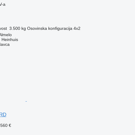
V-a
vost
3.500 kg
Osovinska konfiguracija
4x2
Almelo
 Heinhuis
davca
ARD
.560 €