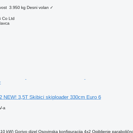
vost
3.950 kg
Desni volan
✓
 Co Ltd
davca
r
2 NEW! 3,5T Skibici skiploader 330cm Euro 6
V-a
(110 kW)
Gorivo
dizel
Osovinska konfiguracija
4x2
Ogibljenje
paraboličn