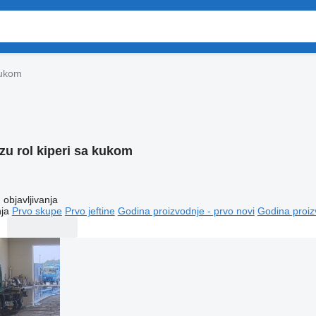
kukom
zu rol kiperi sa kukom
objavljivanja
ja
Prvo skupe
Prvo jeftine
Godina proizvodnje - prvo novi
Godina proiz