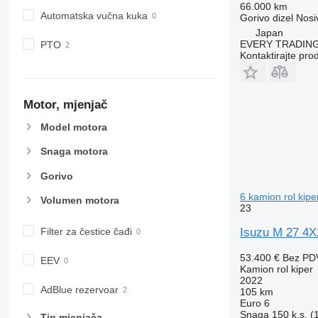
66.000 km
Automatska vučna kuka
Gorivo
dizel
Nosi
Japan
EVERY TRADING
PTO
Kontaktirajte pro
Motor, mjenjač
Model motora
Snaga motora
Gorivo
6 kamion rol kipe
Volumen motora
23
Isuzu M 27 4X
Filter za čestice čađi
53.400 €
Bez PD
EEV
Kamion rol kiper
2022
AdBlue rezervoar
105 km
Euro 6
Snaga
150 k.s. 
Tip mјenjača