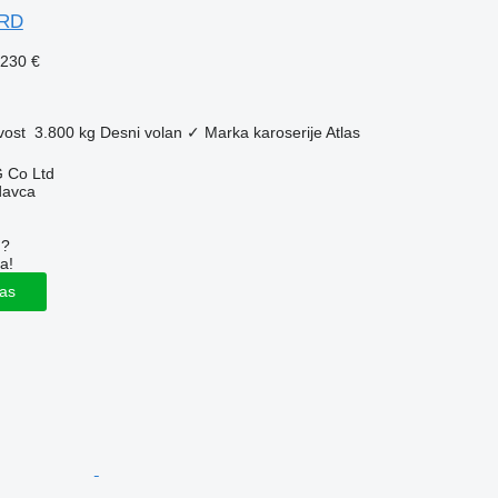
ARD
.230 €
vost
3.800 kg
Desni volan
✓
Marka karoserije
Atlas
 Co Ltd
davca
u?
a!
las