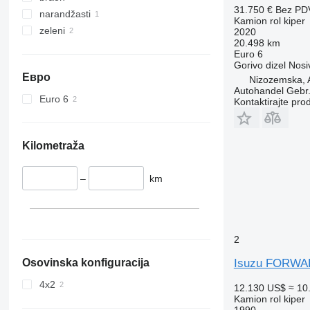
31.750 €
Bez PD
narandžasti
Kamion rol kiper
zeleni
2020
20.498 km
Euro 6
Gorivo
dizel
Nosi
Евро
Nizozemska, 
Autohandel Gebr.
Euro 6
Kontaktirajte pro
Kilometraža
–
km
2
Isuzu FORW
Osovinska konfiguracija
4x2
12.130 US$
≈ 10
Kamion rol kiper
1990