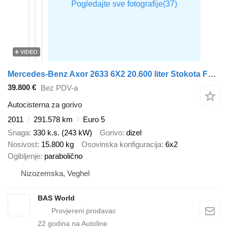
VIDEO
Mercedes-Benz Axor 2633 6X2 20.600 liter Stokota Fuel tanker 4 compartments Li
39.800 €
Bez PDV-a
Autocisterna za gorivo
2011
291.578 km
Euro 5
Snaga
330 k.s. (243 kW)
Gorivo
dizel
Nosivost
15.800 kg
Osovinska konfiguracija
6x2
Ogibljenje
parabolično
Nizozemska, Veghel
BAS World
22
godina na Autoline