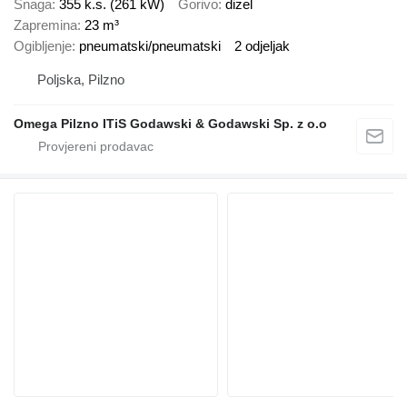
Snaga
355 k.s. (261 kW)
Gorivo
dizel
Zapremina
23 m³
Ogibljenje
pneumatski/pneumatski
2 odjeljak
Poljska, Pilzno
Omega Pilzno ITiS Godawski & Godawski Sp. z o.o