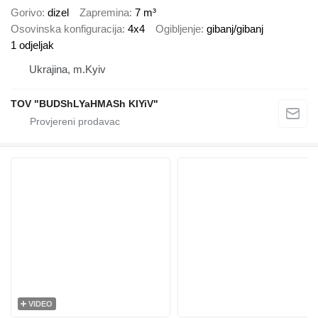
Gorivo
dizel
Zapremina
7 m³
Osovinska konfiguracija
4x4
Ogibljenje
gibanj/gibanj
1 odjeljak
Ukrajina, m.Kyiv
TOV "BUDShLYaHMASh KIYiV"
VIDEO