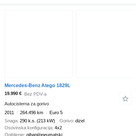
Mercedes-Benz Atego 1829L
19.990 €
Bez PDV-a
Autocisterna za gorivo
2011
264.496 km
Euro 5
Snaga
290 k.s. (213 kW)
Gorivo
dizel
Osovinska konfiguracija
4x2
Ogibljenje
gibanj/pneumatski