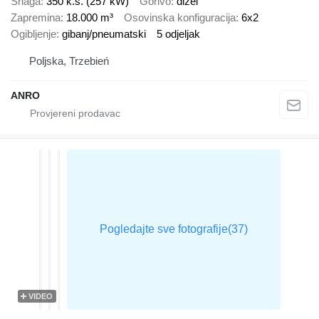
Snaga
350 k.s. (257 kW)
Gorivo
dizel
Zapremina
18.000 m³
Osovinska konfiguracija
6x2
Ogibljenje
gibanj/pneumatski
5 odjeljak
Poljska, Trzebień
ANRO
VIDEO