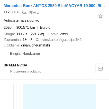
Mercedes-Benz ANTOS 2530 BL+MAGYAR 19.000L/6COMP
112.500 €
Bez PDV-a
Autocisterna za gorivo
2020
300.571 km
Euro 6
Snaga
300 k.s. (221 kW)
Gorivo
dizel
Zapremina
19 m³
Osovinska konfiguracija
6x2
Ogibljenje
gibanj/pneumatski
Belgija, Handzame
BRAEM NV/SA