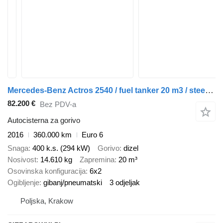
Mercedes-Benz Actros 2540 / fuel tanker 20 m3 / steered axle
82.200 €
Bez PDV-a
Autocisterna za gorivo
2016
360.000 km
Euro 6
Snaga
400 k.s. (294 kW)
Gorivo
dizel
Nosivost
14.610 kg
Zapremina
20 m³
Osovinska konfiguracija
6x2
Ogibljenje
gibanj/pneumatski
3 odjeljak
Poljska, Krakow