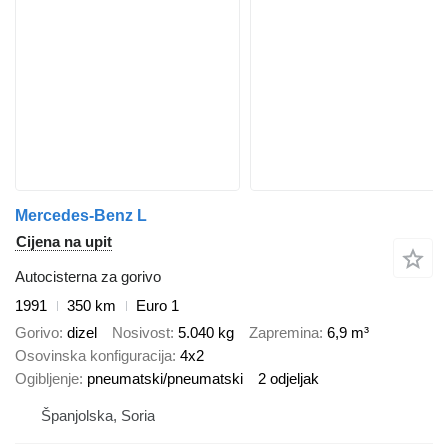
Mercedes-Benz L
Cijena na upit
Autocisterna za gorivo
1991
350 km
Euro 1
Gorivo
dizel
Nosivost
5.040 kg
Zapremina
6,9 m³
Osovinska konfiguracija
4x2
Ogibljenje
pneumatski/pneumatski
2 odjeljak
Španjolska, Soria