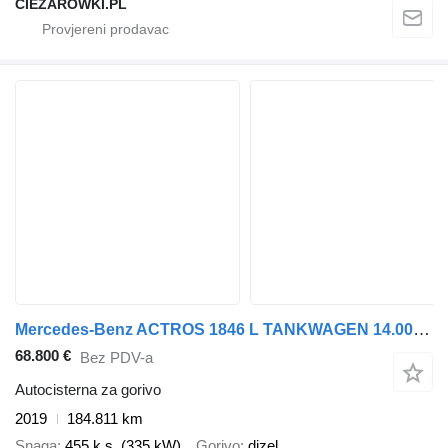
CIEZAROWKI.PL
Mercedes-Benz ACTROS 1846 L TANKWAGEN 14.000 LTR*OBEN- + UNTEN
68.800 €
Bez PDV-a
Autocisterna za gorivo
2019
184.811 km
Snaga
455 k.s. (335 kW)
Gorivo
dizel