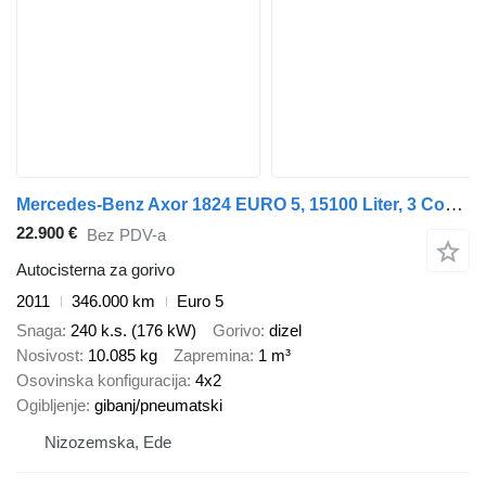
Mercedes-Benz Axor 1824 EURO 5, 15100 Liter, 3 Comp, Fuel
22.900 €
Bez PDV-a
Autocisterna za gorivo
2011
346.000 km
Euro 5
Snaga
240 k.s. (176 kW)
Gorivo
dizel
Nosivost
10.085 kg
Zapremina
1 m³
Osovinska konfiguracija
4x2
Ogibljenje
gibanj/pneumatski
Nizozemska, Ede