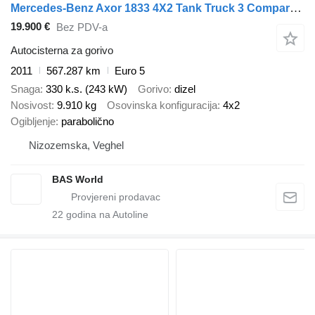
Mercedes-Benz Axor 1833 4X2 Tank Truck 3 Compartments Euro 5
19.900 €
Bez PDV-a
Autocisterna za gorivo
2011
567.287 km
Euro 5
Snaga
330 k.s. (243 kW)
Gorivo
dizel
Nosivost
9.910 kg
Osovinska konfiguracija
4x2
Ogibljenje
parabolično
Nizozemska, Veghel
BAS World
22
godina na Autoline