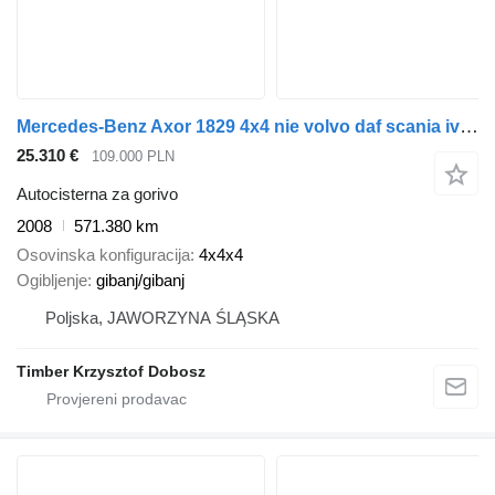
Mercedes-Benz Axor 1829 4x4 nie volvo daf scania iveco actros export
25.310 €
109.000 PLN
Autocisterna za gorivo
2008
571.380 km
Osovinska konfiguracija
4x4x4
Ogibljenje
gibanj/gibanj
Poljska, JAWORZYNA ŚLĄSKA
Timber Krzysztof Dobosz