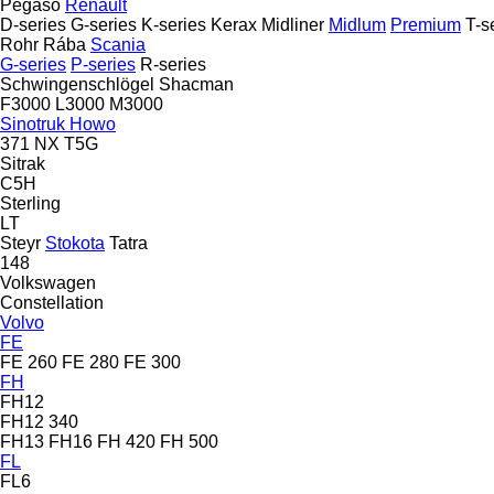
Pegaso
Renault
D-series
G-series
K-series
Kerax
Midliner
Midlum
Premium
T-s
Rohr
Rába
Scania
G-series
P-series
R-series
Schwingenschlögel
Shacman
F3000
L3000
M3000
Sinotruk Howo
371
NX
T5G
Sitrak
C5H
Sterling
LT
Steyr
Stokota
Tatra
148
Volkswagen
Constellation
Volvo
FE
FE 260
FE 280
FE 300
FH
FH12
FH12 340
FH13
FH16
FH 420
FH 500
FL
FL6