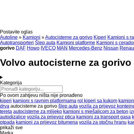
Postavite oglas
Autoline
»
Kamioni
»
Autocisterne za gorivo
Kiperi
Kamioni s r
Autotransporteri
Šlep auta
Kamioni platforme
Kamioni s cerad
gorivo
DAF
Howo
IVECO
MAN
Mercedes-Benz
Nissan
Renaul
Volvo autocisterne za gorivo
Kategorija
Po ovom zahtjevu ništa nije pronađeno
kiperi
kamioni s ravnim platformama
rol kiperi sa kukom
kamioni
drva
autocisterne za gorivo
šlep auta
vozila za prijevoz kontejn
tereta
autocisterne za mlijeko
kamioni s mješalicom za beton
iz
autodizalice
vozila za prijevoz ptica
kamioni za transport gasa
otpada
kamioni za prijevoz bitumena
vozila za stočnu hranu
ka
prikaži sve
Marka