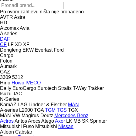
Po ovom zahtjevu ništa nije pronađeno
AVTR
Astra
HD
Atcomex
Avia
A series
DAF
CF
LF
XD
XF
Dongfeng
EKW
Everlast
Ford
Cargo
Foton
Aumark
GAZ
3309
5312
Hino
Howo
IVECO
Daily
EuroCargo
Eurotech
Stralis
T-Way
Trakker
Isuzu
JAC
N-Series
KamAZ
LAG
Lindner & Fischer
MAN
A-series
L2000
TGA
TGM
TGS
TGX
MAN-VW
Magirus-Deutz
Mercedes-Benz
Actros
Antos
Arocs
Atego
Axor
LK
MB
SK
Sprinter
Mitsubishi Fuso
Mitsubishi
Nissan
Atleon
Cabstar