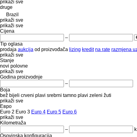
prikaži sve
druge
Brazil
prikaži sve
prikaži sve
Cijena
–
Tip oglasa
prodaja
aukcija
od proizvođača
lizing
kredit
na rate
razmjena uz
prikaži sve
Stanje
novi
polovne
prikaži sve
Godina proizvodnje
–
Boja
bež
bijeli
crveni
plavi
srebrni
tamno plavi
zeleni
žuti
prikaži sve
Евро
Euro 2
Euro 3
Euro 4
Euro 5
Euro 6
prikaži sve
Kilometraža
–
Osovinska konfiguracija