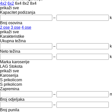
4x2
6x2
6x4
8x2
8x4
prikaži sve
Kapacitet podizanja
–
k
Broj osovina
2 ose
3 ose
4 ose
prikaži sve
Karakteristike
Ukupna težina
–
k
Neto težina
–
k
Marka karoserije
LAG
Stokota
prikaži sve
Karoserija
S prikolicom
S prikolicom
Zapremina
–
m
Broj odjeljaka
–
Broj punila