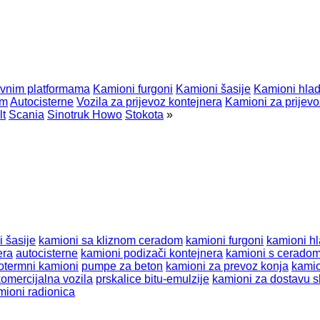
avnim platformama
Kamioni furgoni
Kamioni šasije
Kamioni hla
om
Autocisterne
Vozila za prijevoz kontejnera
Kamioni za prijevo
t
Scania
Sinotruk Howo
Stokota
»
 šasije
kamioni sa kliznom ceradom
kamioni furgoni
kamioni h
era
autocisterne
kamioni podizači kontejnera
kamioni s cerado
otermni kamioni
pumpe za beton
kamioni za prevoz konja
kamio
komercijalna vozila
prskalice bitu-emulzije
kamioni za dostavu s
mioni radionica