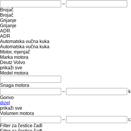
–
Brojač
Brojač
Grijanje
Grijanje
ADR
ADR
Automatska vučna kuka
Automatska vučna kuka
Motor, mjenjač
Marka motora
Deutz
Volvo
prikaži sve
Model motora
Snaga motora
–
k
Gorivo
dizel
prikaži sve
Volumen motora
–
c
Filter za čestice čađi
Filter za čestice čađi