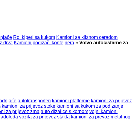
dnjače
Rol kiperi sa kukom
Kamioni sa kliznom ceradom
z drva
Kamioni podizači kontejnera
»
Volvo autocisterne za
ladnjače
autotransporteri
kamioni platforme
kamioni za prijevoz
m
kamioni za prijevoz stoke
kamioni sa kukom za podizanje
ni za prijevoz zrna
auto dizalice s korpom
vojni kamioni
ladoleda
vozila za prijevoz stakla
kamioni za prevoz metalnog