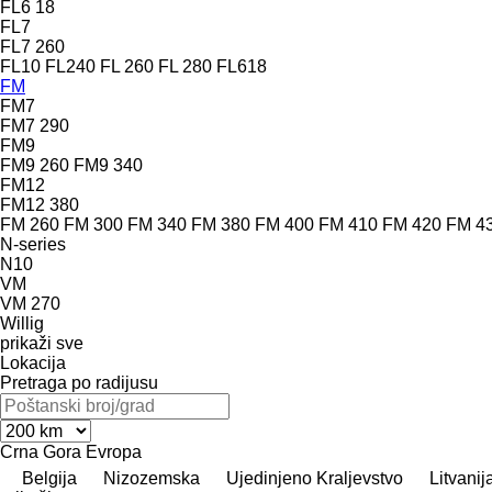
FL6 18
FL7
FL7 260
FL10
FL240
FL 260
FL 280
FL618
FM
FM7
FM7 290
FM9
FM9 260
FM9 340
FM12
FM12 380
FM 260
FM 300
FM 340
FM 380
FM 400
FM 410
FM 420
FM 4
N-series
N10
VM
VM 270
Willig
prikaži sve
Lokacija
Pretraga po radijusu
Crna Gora
Evropa
Belgija
Nizozemska
Ujedinjeno Kraljevstvo
Litvanij