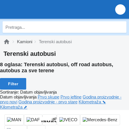
Kamioni
Terenski autobusi
Terenski autobusi
8 oglasa:
Terenski autobusi, off road autobus,
autobus za sve terene
Filter
Sortiranje
:
Datum objavljivanja
Datum objavljivanja
Prvo skupe
Prvo jeftine
Godina proizvodnje -
prvo novi
Godina proizvodnje - prvo stare
Kilometraža ⬊
Kilometraža ⬈