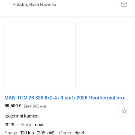
Poljska, Biała Rawska
MAN TGM 26.320 6x2-4 / 0 km! / 2026 / Isothermal box 22 EPAL
99.500 €
Bez PDV-a
Izotermni kamion
2026
Stanje
novi
Snaga
320 k.s. (235 kW)
Gorivo
dizel