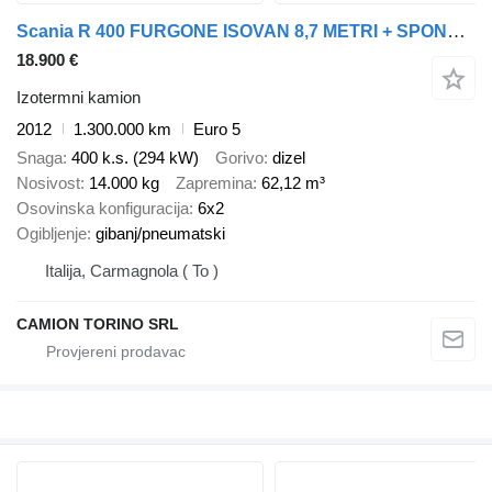
Scania R 400 FURGONE ISOVAN 8,7 METRI + SPONDA 2,2 TON
18.900 €
Izotermni kamion
2012
1.300.000 km
Euro 5
Snaga
400 k.s. (294 kW)
Gorivo
dizel
Nosivost
14.000 kg
Zapremina
62,12 m³
Osovinska konfiguracija
6x2
Ogibljenje
gibanj/pneumatski
Italija, Carmagnola ( To )
CAMION TORINO SRL