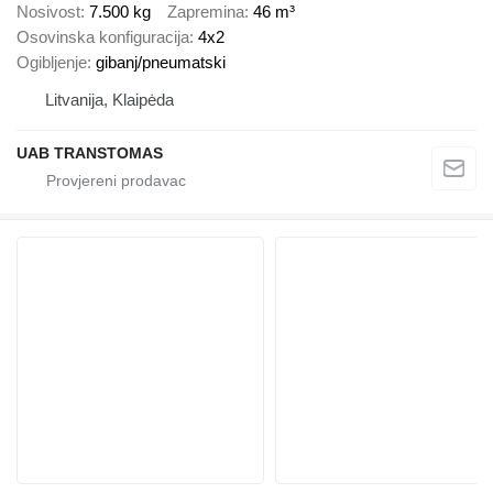
Nosivost
7.500 kg
Zapremina
46 m³
Osovinska konfiguracija
4x2
Ogibljenje
gibanj/pneumatski
Litvanija, Klaipėda
UAB TRANSTOMAS