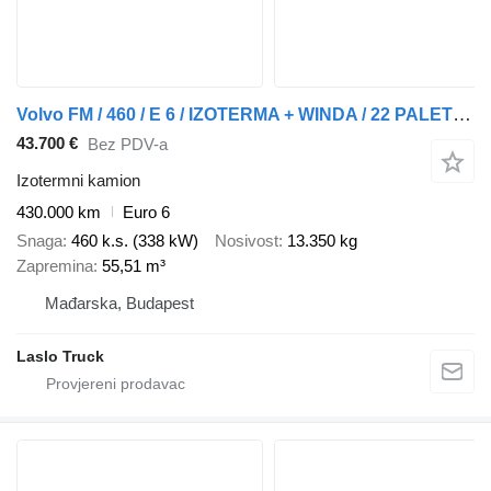
Volvo FM / 460 / E 6 / IZOTERMA + WINDA / 22 PALETY / DŁ 9,1 M / ŁAD
43.700 €
Bez PDV-a
Izotermni kamion
430.000 km
Euro 6
Snaga
460 k.s. (338 kW)
Nosivost
13.350 kg
Zapremina
55,51 m³
Mađarska, Budapest
Laslo Truck