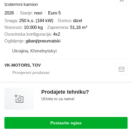
Izotermni kamion
2026
Stanje
novi
Euro 5
Snaga
250 k.s. (184 kW)
Gorivo
dizel
Nosivost
10.000 kg
Zapremina
51,16 m³
Osovinska konfiguracija
4x2
Ogibljenje
gibanj/pneumatski
Ukrajina, Khmelnytskyi
VK-MOTORS, TOV
Prodajete tehniku?
Učinite to sa nama!
Postavite oglas