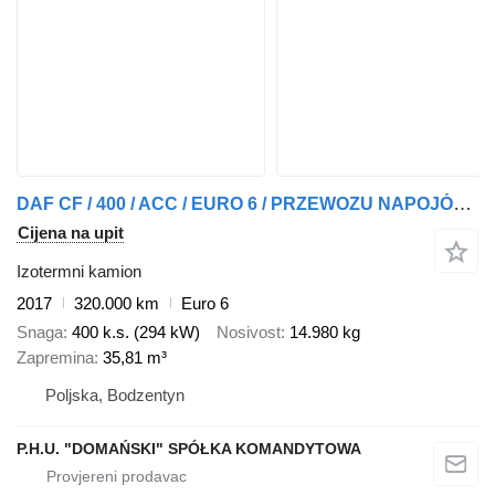
DAF CF / 400 / ACC / EURO 6 / PRZEWOZU NAPOJÓW / OŚ SKRĘTNA
Cijena na upit
Izotermni kamion
2017
320.000 km
Euro 6
Snaga
400 k.s. (294 kW)
Nosivost
14.980 kg
Zapremina
35,81 m³
Poljska, Bodzentyn
P.H.U. "DOMAŃSKI" SPÓŁKA KOMANDYTOWA