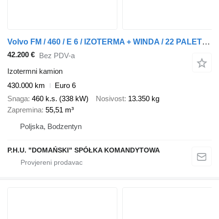
Volvo FM / 460 / E 6 / IZOTERMA + WINDA / 22 PALETY / DŁ 9,1 M / ŁAD
42.200 €
Bez PDV-a
Izotermni kamion
430.000 km
Euro 6
Snaga
460 k.s. (338 kW)
Nosivost
13.350 kg
Zapremina
55,51 m³
Poljska, Bodzentyn
P.H.U. "DOMAŃSKI" SPÓŁKA KOMANDYTOWA