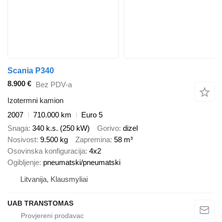
Scania P340
8.900 €
Bez PDV-a
Izotermni kamion
2007
710.000 km
Euro 5
Snaga
340 k.s. (250 kW)
Gorivo
dizel
Nosivost
9.500 kg
Zapremina
58 m³
Osovinska konfiguracija
4x2
Ogibljenje
pneumatski/pneumatski
Litvanija, Klausmyliai
UAB TRANSTOMAS