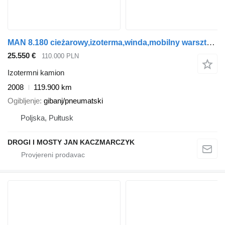
MAN 8.180 cieżarowy,izoterma,winda,mobilny warsztat,dubel kabina
25.550 €
110.000 PLN
Izotermni kamion
2008
119.900 km
Ogibljenje
gibanj/pneumatski
Poljska, Pułtusk
DROGI I MOSTY JAN KACZMARCZYK