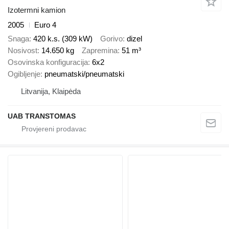
Izotermni kamion
2005
Euro 4
Snaga
420 k.s. (309 kW)
Gorivo
dizel
Nosivost
14.650 kg
Zapremina
51 m³
Osovinska konfiguracija
6x2
Ogibljenje
pneumatski/pneumatski
Litvanija, Klaipėda
UAB TRANSTOMAS