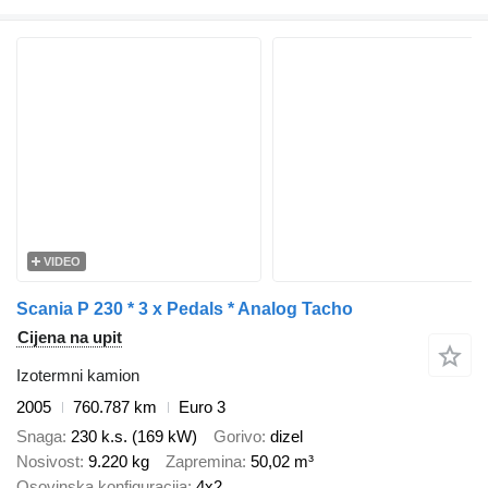
VIDEO
Scania P 230 * 3 x Pedals * Analog Tacho
Cijena na upit
Izotermni kamion
2005
760.787 km
Euro 3
Snaga
230 k.s. (169 kW)
Gorivo
dizel
Nosivost
9.220 kg
Zapremina
50,02 m³
Osovinska konfiguracija
4x2