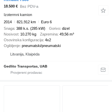
18.500 €
Bez PDV-a
Izotermni kamion
2014
821.912 km
Euro 6
Snaga
388 k.s. (285 kW)
Gorivo
dizel
Nosivost
10.270 kg
Zapremina
49,56 m³
Osovinska konfiguracija
4x2
Ogibljenje
pneumatski/pneumatski
Litvanija, Klaipėda
Gedlito Transportas, UAB