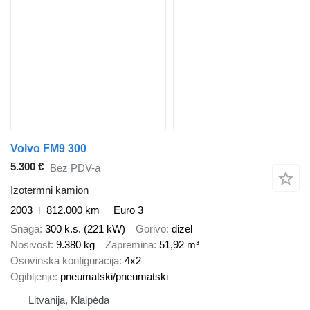
Volvo FM9 300
5.300 €
Bez PDV-a
Izotermni kamion
2003
812.000 km
Euro 3
Snaga
300 k.s. (221 kW)
Gorivo
dizel
Nosivost
9.380 kg
Zapremina
51,92 m³
Osovinska konfiguracija
4x2
Ogibljenje
pneumatski/pneumatski
Litvanija, Klaipėda