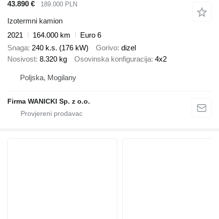
43.890 €
189.000 PLN
Izotermni kamion
2021
164.000 km
Euro 6
Snaga
240 k.s. (176 kW)
Gorivo
dizel
Nosivost
8.320 kg
Osovinska konfiguracija
4x2
Poljska, Mogilany
Firma WANICKI Sp. z o.o.