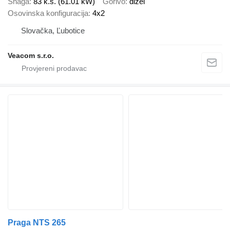
Snaga
83 k.s. (61.01 kW)
Gorivo
dizel
Osovinska konfiguracija
4x2
Slovačka, Ľubotice
Veacom s.r.o.
Praga NTS 265