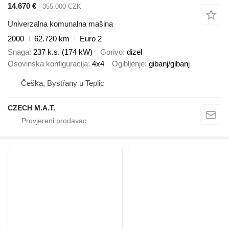
14.670 €
355.000 CZK
Univerzalna komunalna mašina
2000
62.720 km
Euro 2
Snaga
237 k.s. (174 kW)
Gorivo
dizel
Osovinska konfiguracija
4x4
Ogibljenje
gibanj/gibanj
Češka, Bystřany u Teplic
CZECH M.A.T.