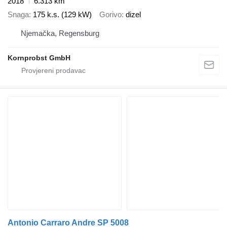
2018
6.313 km
Snaga
175 k.s. (129 kW)
Gorivo
dizel
Njemačka, Regensburg
Kornprobst GmbH
Antonio Carraro Andre SP 5008