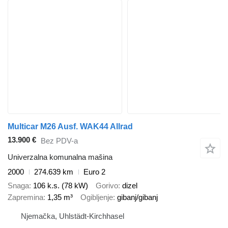
Multicar M26 Ausf. WAK44 Allrad
13.900 €
Bez PDV-a
Univerzalna komunalna mašina
2000
274.639 km
Euro 2
Snaga
106 k.s. (78 kW)
Gorivo
dizel
Zapremina
1,35 m³
Ogibljenje
gibanj/gibanj
Njemačka, Uhlstädt-Kirchhasel