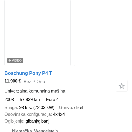
VIDEO
Boschung Pony P4 T
11.900 €
Bez PDV-a
Univerzalna komunalna mašina
2008
57.939 km
Euro 4
Snaga
98 k.s. (72.03 kW)
Gorivo
dizel
Osovinska konfiguracija
4x4x4
Ogibljenje
gibanj/gibanj
Njemačka, Wendelstein