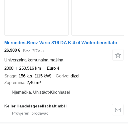
Mercedes-Benz Vario 816 DA K 4x4 Winterdienstfahrzeug mit Streuer und Schneepf
26.900 €
Bez PDV-a
Univerzalna komunalna mašina
2008
259.516 km
Euro 4
Snaga
156 k.s. (115 kW)
Gorivo
dizel
Zapremina
2,46 m³
Njemačka, Uhlstädt-Kirchhasel
Keller Handelsgesellschaft mbH