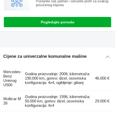
Postanite naš partner i ostvarite profit za svakog
privučenog klijenta
Pogledajte ponudu
Cijene za univerzalne komunalne mašine
Mercedes-
Godina proizvodnje: 2006, kilometraža:
Benz
190.000 km, gorivo: dizel, osovinska
46.000 €
Unimog
konfiguracija: 4x4, ogibljenje: gibanj
U500
Godina proizvodnje: 1996, kilometraža:
Multicar M
50.000 km, gorivo: dizel, osovinska
29.000 €
26
konfiguracija: 4x4