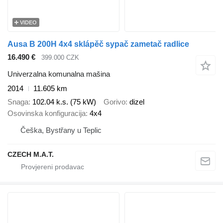
VIDEO
Ausa B 200H 4x4 sklápěč sypač zametač radlice
16.490 €
399.000 CZK
Univerzalna komunalna mašina
2014
11.605 km
Snaga
102.04 k.s. (75 kW)
Gorivo
dizel
Osovinska konfiguracija
4x4
Češka, Bystřany u Teplic
CZECH M.A.T.