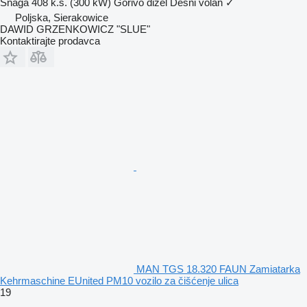
Snaga
408 k.s. (300 kW)
Gorivo
dizel
Desni volan
✓
Poljska, Sierakowice
DAWID GRZENKOWICZ "SLUE"
Kontaktirajte prodavca
MAN TGS 18.320 FAUN Zamiatarka
Kehrmaschine EUnited PM10 vozilo za čišćenje ulica
19