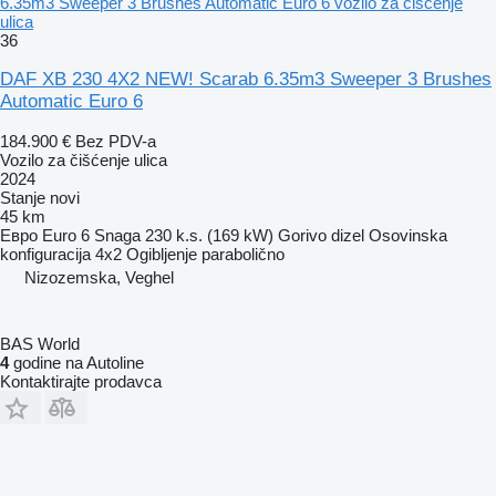
6.35m3 Sweeper 3 Brushes Automatic Euro 6 vozilo za čišćenje
ulica
36
DAF XB 230 4X2 NEW! Scarab 6.35m3 Sweeper 3 Brushes
Automatic Euro 6
184.900 €
Bez PDV-a
Vozilo za čišćenje ulica
2024
Stanje
novi
45 km
Евро
Euro 6
Snaga
230 k.s. (169 kW)
Gorivo
dizel
Osovinska
konfiguracija
4x2
Ogibljenje
parabolično
Nizozemska, Veghel
BAS World
4
godine na Autoline
Kontaktirajte prodavca