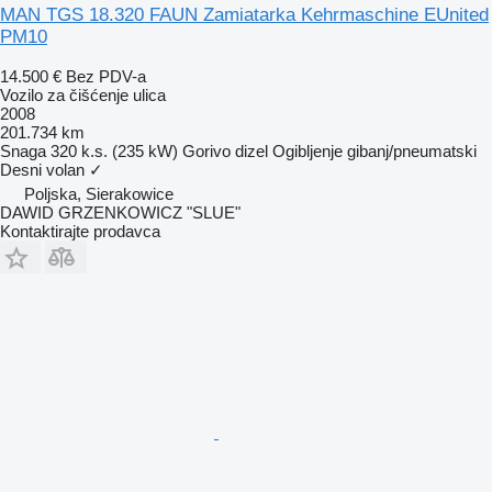
MAN TGS 18.320 FAUN Zamiatarka Kehrmaschine EUnited
PM10
14.500 €
Bez PDV-a
Vozilo za čišćenje ulica
2008
201.734 km
Snaga
320 k.s. (235 kW)
Gorivo
dizel
Ogibljenje
gibanj/pneumatski
Desni volan
✓
Poljska, Sierakowice
DAWID GRZENKOWICZ "SLUE"
Kontaktirajte prodavca