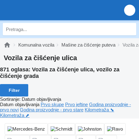
Komunalna vozila
Mašine za čišćenje puteva
Vozila z
Vozila za čišćenje ulica
871 oglasa:
Vozila za čišćenje ulica, vozilo za
čišćenje grada
Filter
Sortiranje
:
Datum objavljivanja
Datum objavljivanja
Prvo skupe
Prvo jeftine
Godina proizvodnje -
prvo novi
Godina proizvodnje - prvo stare
Kilometraža ⬊
Kilometraža ⬈