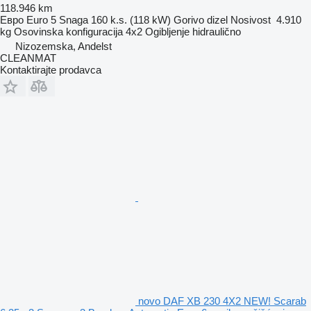
118.946 km
Евро
Euro 5
Snaga
160 k.s. (118 kW)
Gorivo
dizel
Nosivost
4.910
kg
Osovinska konfiguracija
4x2
Ogibljenje
hidraulično
Nizozemska, Andelst
CLEANMAT
Kontaktirajte prodavca
novo DAF XB 230 4X2 NEW! Scarab