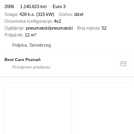
2006
1.140.823 km
Euro 3
Snaga
428 k.s. (315 kW)
Gorivo
dizel
Osovinska konfiguracija
4x2
Ogibljenje
pneumatski/pneumatski
Broj mjesta
52
Prtljažnik
12 m³
Poljska, Tarnobrzeg
Best Cars Poznań