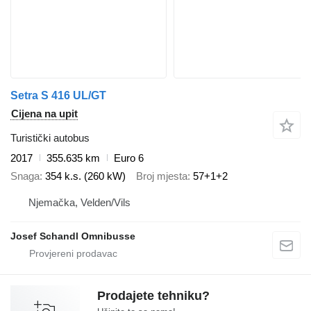
Setra S 416 UL/GT
Cijena na upit
Turistički autobus
2017
355.635 km
Euro 6
Snaga
354 k.s. (260 kW)
Broj mjesta
57+1+2
Njemačka, Velden/Vils
Josef Schandl Omnibusse
Prodajete tehniku?