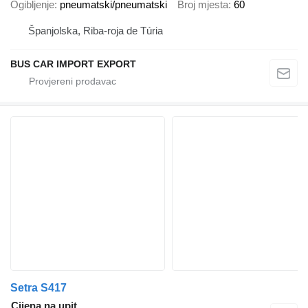
Ogibljenje
pneumatski/pneumatski
Broj mjesta
60
Španjolska, Riba-roja de Túria
BUS CAR IMPORT EXPORT
Setra S417
Cijena na upit