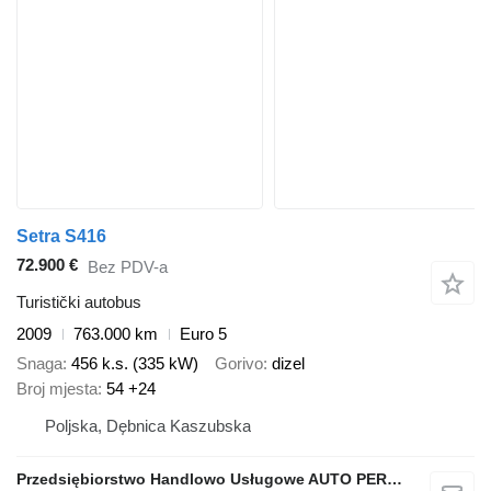
Setra S416
72.900 €
Bez PDV-a
Turistički autobus
2009
763.000 km
Euro 5
Snaga
456 k.s. (335 kW)
Gorivo
dizel
Broj mjesta
54 +24
Poljska, Dębnica Kaszubska
Przedsiębiorstwo Handlowo Usługowe AUTO PERFEKT Łukasz Skóra