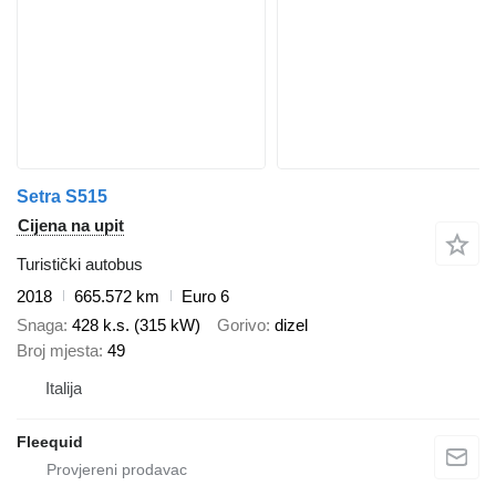
Setra S515
Cijena na upit
Turistički autobus
2018
665.572 km
Euro 6
Snaga
428 k.s. (315 kW)
Gorivo
dizel
Broj mjesta
49
Italija
Fleequid