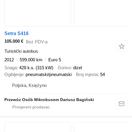
Setra S416
105.000 €
Bez PDV-a
Turistički autobus
2012
599.000 km
Euro 5
Snaga
428 k.s. (315 kW)
Gorivo
dizel
Ogibljenje
pneumatski/pneumatski
Broj mjesta
54
Poljska, Księżyno
Przewóz Osób Mikrobusem Dariusz Bagiński