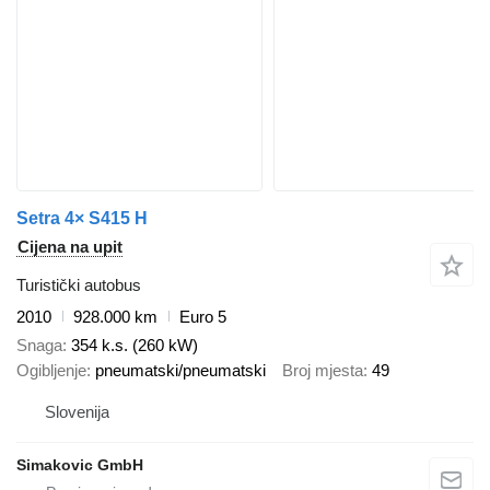
Setra 4× S415 H
Cijena na upit
Turistički autobus
2010
928.000 km
Euro 5
Snaga
354 k.s. (260 kW)
Ogibljenje
pneumatski/pneumatski
Broj mjesta
49
Slovenija
Simakovic GmbH