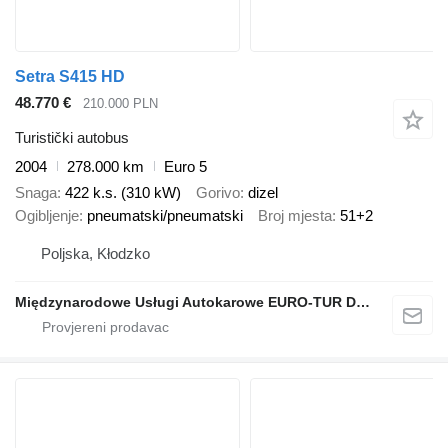
Setra S415 HD
48.770 €
210.000 PLN
Turistički autobus
2004
278.000 km
Euro 5
Snaga
422 k.s. (310 kW)
Gorivo
dizel
Ogibljenje
pneumatski/pneumatski
Broj mjesta
51+2
Poljska, Kłodzko
Międzynarodowe Usługi Autokarowe EURO-TUR Dariusz Polański