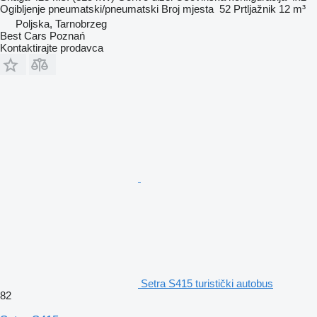
Ogibljenje
pneumatski/pneumatski
Broj mjesta
52
Prtljažnik
12 m³
Poljska, Tarnobrzeg
Best Cars Poznań
Kontaktirajte prodavca
Setra S415 turistički autobus
82