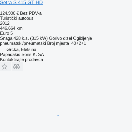
Setra S 415 GT-HD
124.900 €
Bez PDV-a
Turistički autobus
2012
446.664 km
Euro 5
Snaga
428 k.s. (315 kW)
Gorivo
dizel
Ogibljenje
pneumatski/pneumatski
Broj mjesta
49+2+1
Grčka, Elefsina
Papadakis Sons K. SA
Kontaktirajte prodavca