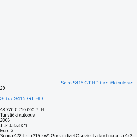
Setra S415 GT-HD turistički autobus
29
Setra S415 GT-HD
48.770 €
210.000 PLN
Turistički autobus
2006
1.140.823 km
Euro 3
Snaga
428 k.s. (315 kW)
Gorivo
dizel
Osovinska konfiguracija
4x2