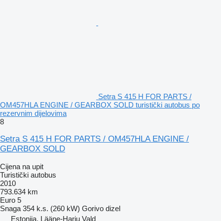
Setra S 415 H FOR PARTS /
OM457HLA ENGINE / GEARBOX SOLD turistički autobus po
rezervnim dijelovima
8
Setra S 415 H FOR PARTS / OM457HLA ENGINE /
GEARBOX SOLD
Cijena na upit
Turistički autobus
2010
793.634 km
Euro 5
Snaga
354 k.s. (260 kW)
Gorivo
dizel
Estonija, Lääne-Harju Vald