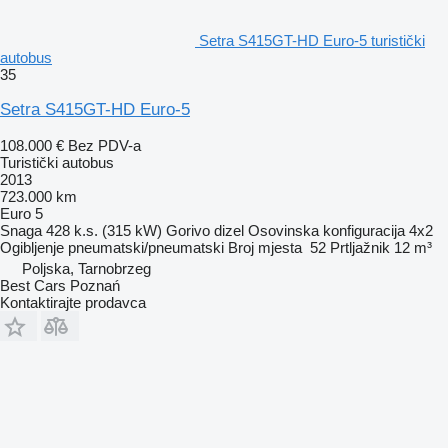
Setra S415GT-HD Euro-5 turistički
autobus
35
Setra S415GT-HD Euro-5
108.000 €
Bez PDV-a
Turistički autobus
2013
723.000 km
Euro 5
Snaga
428 k.s. (315 kW)
Gorivo
dizel
Osovinska konfiguracija
4x2
Ogibljenje
pneumatski/pneumatski
Broj mjesta
52
Prtljažnik
12 m³
Poljska, Tarnobrzeg
Best Cars Poznań
Kontaktirajte prodavca