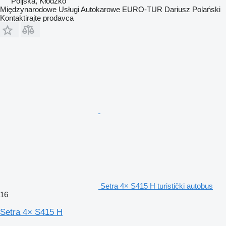
Poljska, Kłodzko
Międzynarodowe Usługi Autokarowe EURO-TUR Dariusz Polański
Kontaktirajte prodavca
Setra 4× S415 H turistički autobus
16
Setra 4× S415 H