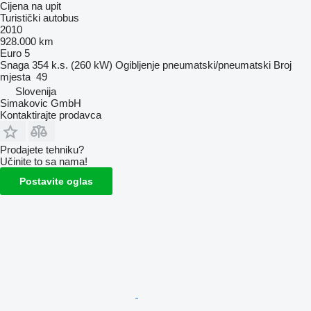
Cijena na upit
Turistički autobus
2010
928.000 km
Euro 5
Snaga
354 k.s. (260 kW)
Ogibljenje
pneumatski/pneumatski
Broj
mjesta
49
Slovenija
Simakovic GmbH
Kontaktirajte prodavca
Prodajete tehniku?
Učinite to sa nama!
Postavite oglas