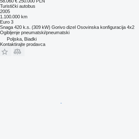
58.060 €
250.000 PLN
Turistički autobus
2005
1.100.000 km
Euro 3
Snaga
420 k.s. (309 kW)
Gorivo
dizel
Osovinska konfiguracija
4x2
Ogibljenje
pneumatski/pneumatski
Poljska, Biadki
Kontaktirajte prodavca