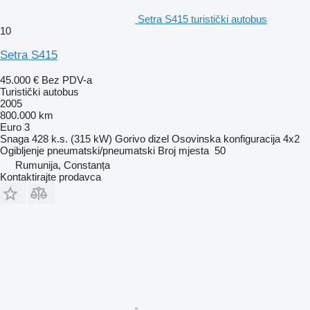
Setra S415 turistički autobus
10
Setra S415
45.000 €
Bez PDV-a
Turistički autobus
2005
800.000 km
Euro 3
Snaga
428 k.s. (315 kW)
Gorivo
dizel
Osovinska konfiguracija
4x2
Ogibljenje
pneumatski/pneumatski
Broj mjesta
50
Rumunija, Constanța
Kontaktirajte prodavca