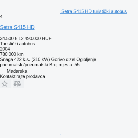
Setra S415 HD turistički autobus
4
Setra S415 HD
34.500 €
12.490.000 HUF
Turistički autobus
2004
780.000 km
Snaga
422 k.s. (310 kW)
Gorivo
dizel
Ogibljenje
pneumatski/pneumatski
Broj mjesta
55
Mađarska
Kontaktirajte prodavca