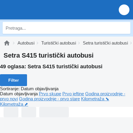
Autobusi
Turistički autobusi
Setra turistički autobusi
Setra S415 turistički autobusi
49 oglasa:
Setra S415 turistički autobusi
Filter
Sortiranje
:
Datum objavljivanja
Datum objavljivanja
Prvo skupe
Prvo jeftine
Godina proizvodnje -
prvo novi
Godina proizvodnje - prvo stare
Kilometraža ⬊
Kilometraža ⬈