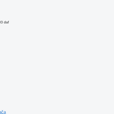
3 daf
ača