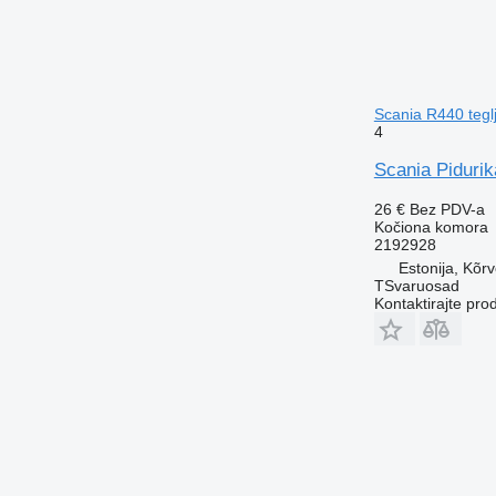
Scania R440 tegl
4
Scania Piduri
26 €
Bez PDV-a
Kočiona komora
2192928
Estonija, Kõr
TSvaruosad
Kontaktirajte pro