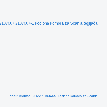
7007|2187007-1 kočiona komora za Scania tegljača
Knorr-Bremse II31227, BS9397 kočiona komora za Scania