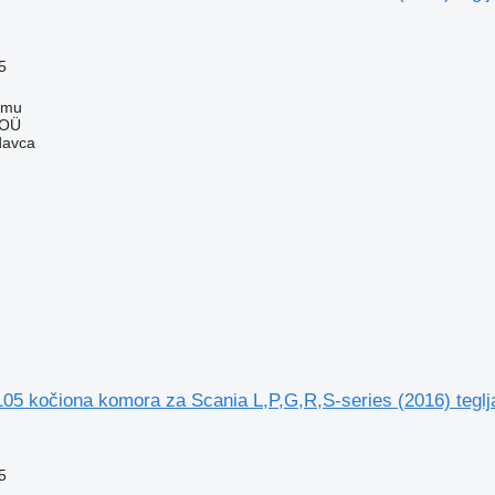
5
mmu
 OÜ
davca
05 kočiona komora za Scania L,P,G,R,S-series (2016) teglj
5