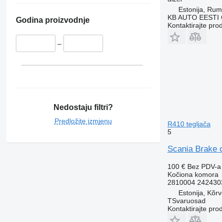
Estonija, Ru
KB AUTO EESTI
Godina proizvodnje
Kontaktirajte pro
–
Nedostaju filtri?
Predložite izmjenu
R410 tegljača
5
Scania Brake 
100 €
Bez PDV-a
Kočiona komora
2810004 242430
Estonija, Kõr
TSvaruosad
Kontaktirajte pro