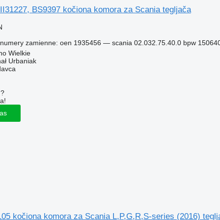
II31227, BS9397 kočiona komora za Scania tegljača
N
 numery zamienne: oen 1935456 — scania 02.032.75.40.0 bpw 150640
no Wielkie
hał Urbaniak
davca
u?
a!
las
05 kočiona komora za Scania L,P,G,R,S-series (2016) teglj