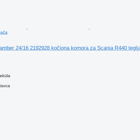
jača
kamber 24/16 2192928 kočiona komora za Scania R440 teglj
veküla
davca