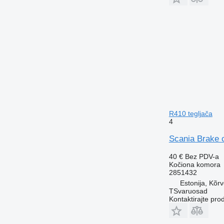
R410 tegljača
4
Scania Brake 
40 €
Bez PDV-a
Kočiona komora
2851432
Estonija, Kõr
TSvaruosad
Kontaktirajte pro