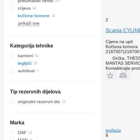
pneumatski ventili
crijeva
kočione komore
2
prikaži sve
Scania CYLIN
Cijena na upit
Kategorija tehnike
Kočiona komora
2187007|218700
kamioni
Grčka, THES
MANTAS SERVI
tegljači
Kontaktirajte pro
autobusi
Tip rezervnih dijelova
originalni rezervni dio
Marka
tegljača
DAF
8