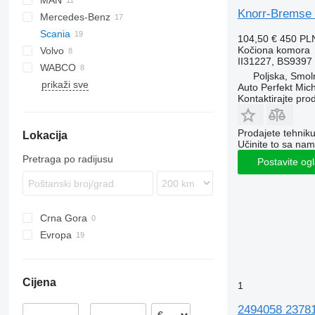
MAN
CF
Stralis
Knorr-Bremse 
Mercedes-Benz
XF
L2000
Scania
XG
Lion's series
Actros
104,50 €
450 PL
Kočiona komora
Volvo
TGA
Atego
R-series
II31227, BS9397
WABCO
TGL
Axor
FH
R410
Poljska, Smol
prikaži sve
TGX
Econic
FM
R440
Auto Perfekt Mic
Kontaktirajte pro
LK
FMX
VNL
Prodajete tehnik
Lokacija
Učinite to sa nam
Pretraga po radijusu
Postavite og
Crna Gora
Evropa
Estonija
Rumunija
Cijena
1
Nizozemska
Poljska
2494058 23781