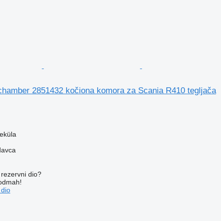
chamber 2851432 kočiona komora za Scania R410 tegljača
veküla
davca
rezervni dio?
 odmah!
 dio