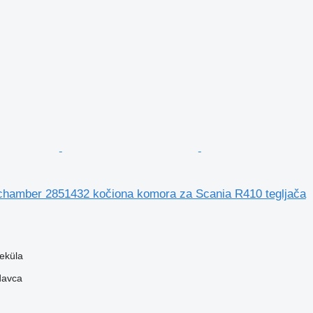
chamber 2851432 kočiona komora za Scania R410 tegljača
veküla
davca