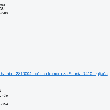
mmu
 OÜ
davca
chamber 2810004 kočiona komora za Scania R410 tegljača
3
veküla
davca