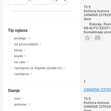
–
Grčka
75 €
Kočiona komora
2494058 237810
dizel
Estonija, Ru
KB AUTO EESTI
Tip oglasa
Kontaktirajte pro
prodaja
od proizvođača
lizing
kredit
na rate
razmjena uz doplatu (trade-in)
razmjena
1
2494058 23781
Stanje
novi
75 €
Kočiona komora
polovne
2494058 237810
dizel