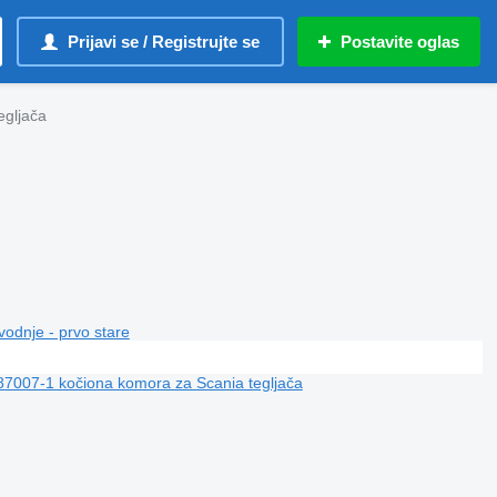
Prijavi se / Registrujte se
Postavite oglas
egljača
vodnje - prvo stare