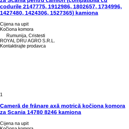
za Scania pentru camion (compatibilă cu
codurile 2147775, 1912986, 1802657, 1734996,
1427480, 1424306, 1527365) kamiona
Cijena na upit
Kočiona komora
Rumunija, Cristesti
ROYAL DRU AGRO S.R.L.
Kontaktirajte prodavca
1
Cameră de frânare axă motrică kočiona komora
za Scania 14780 8246 kamiona
Cijena na upit
Kočiona komora