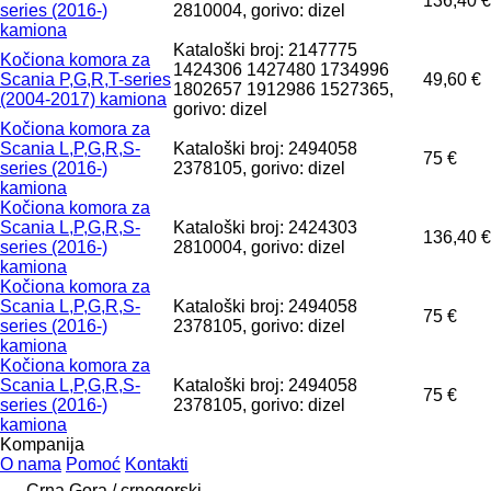
136,40 €
series (2016-)
2810004, gorivo: dizel
kamiona
Kataloški broj: 2147775
Kočiona komora za
1424306 1427480 1734996
Scania P,G,R,T-series
49,60 €
1802657 1912986 1527365,
(2004-2017) kamiona
gorivo: dizel
Kočiona komora za
Scania L,P,G,R,S-
Kataloški broj: 2494058
75 €
series (2016-)
2378105, gorivo: dizel
kamiona
Kočiona komora za
Scania L,P,G,R,S-
Kataloški broj: 2424303
136,40 €
series (2016-)
2810004, gorivo: dizel
kamiona
Kočiona komora za
Scania L,P,G,R,S-
Kataloški broj: 2494058
75 €
series (2016-)
2378105, gorivo: dizel
kamiona
Kočiona komora za
Scania L,P,G,R,S-
Kataloški broj: 2494058
75 €
series (2016-)
2378105, gorivo: dizel
kamiona
Kompanija
O nama
Pomoć
Kontakti
Crna Gora / crnogorski