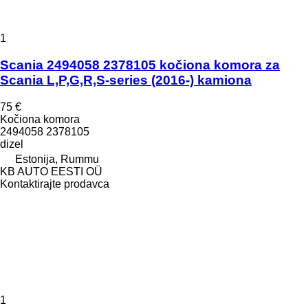
1
Scania 2494058 2378105 kočiona komora za
Scania L,P,G,R,S-series (2016-) kamiona
75 €
Kočiona komora
2494058 2378105
dizel
Estonija, Rummu
KB AUTO EESTI OÜ
Kontaktirajte prodavca
1