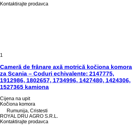
Kontaktirajte prodavca
1
Cameră de frânare axă motrică kočiona komora
za Scania – Coduri echivalente: 2147775,
1912986, 1802657, 1734996, 1427480, 1424306,
1527365 kamiona
Cijena na upit
Kočiona komora
Rumunija, Cristesti
ROYAL DRU AGRO S.R.L.
Kontaktirajte prodavca