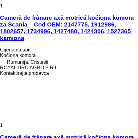
1
Cameră de frânare axă motrică kočiona komora
za Scania – Cod OEM: 2147775, 1912986,
1802657, 1734996, 1427480, 1424306, 1527365
kamiona
Cijena na upit
Kočiona komora
Rumunija, Cristesti
ROYAL DRU AGRO S.R.L.
Kontaktirajte prodavca
1
Cameră de frânare axă motrică kočiona komora