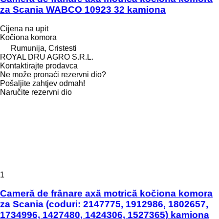
za Scania WABCO 10923 32 kamiona
Cijena na upit
Kočiona komora
Rumunija, Cristesti
ROYAL DRU AGRO S.R.L.
Kontaktirajte prodavca
Ne može pronaći rezervni dio?
Pošaljite zahtjev odmah!
Naručite rezervni dio
1
Cameră de frânare axă motrică kočiona komora
za Scania (coduri: 2147775, 1912986, 1802657,
1734996, 1427480, 1424306, 1527365) kamiona