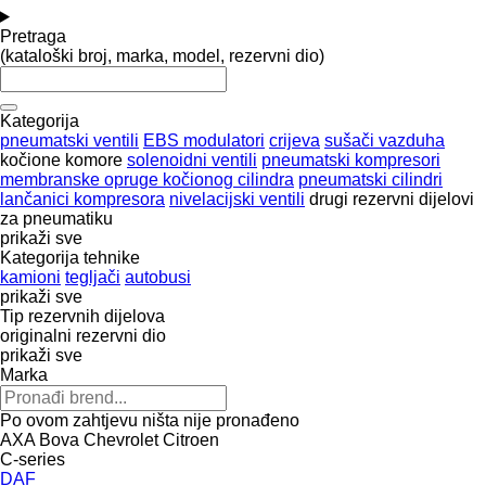
Pretraga
(kataloški broj, marka, model, rezervni dio)
Kategorija
pneumatski ventili
EBS modulatori
crijeva
sušači vazduha
kočione komore
solenoidni ventili
pneumatski kompresori
membranske opruge kočionog cilindra
pneumatski cilindri
lančanici kompresora
nivelacijski ventili
drugi rezervni dijelovi
za pneumatiku
prikaži sve
Kategorija tehnike
kamioni
tegljači
autobusi
prikaži sve
Tip rezervnih dijelova
originalni rezervni dio
prikaži sve
Marka
Po ovom zahtjevu ništa nije pronađeno
AXA
Bova
Chevrolet
Citroen
C-series
DAF