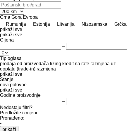
Crna Gora
Evropa
Rumunija
Estonija
Litvanija
Nizozemska
Grčka
prikaži sve
prikaži sve
Cijena
–
Tip oglasa
prodaja
od proizvođača
lizing
kredit
na rate
razmjena uz
doplatu (trade-in)
razmjena
prikaži sve
Stanje
novi
polovne
prikaži sve
Godina proizvodnje
–
Nedostaju filtri?
Predložite izmjenu
Pronađeno:
-
prikaži