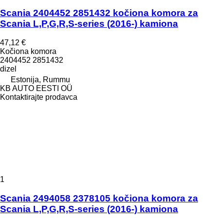
Scania 2404452 2851432 kočiona komora za
Scania L,P,G,R,S-series (2016-) kamiona
47,12 €
Kočiona komora
2404452 2851432
dizel
Estonija, Rummu
KB AUTO EESTI OÜ
Kontaktirajte prodavca
1
Scania 2494058 2378105 kočiona komora za
Scania L,P,G,R,S-series (2016-) kamiona