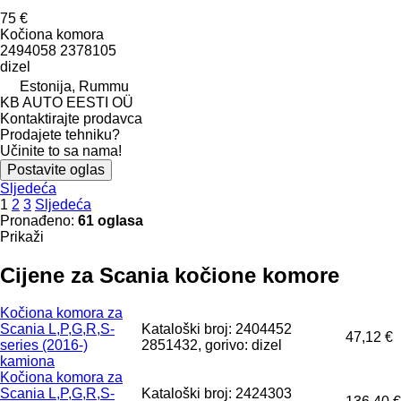
75 €
Kočiona komora
2494058 2378105
dizel
Estonija, Rummu
KB AUTO EESTI OÜ
Kontaktirajte prodavca
Prodajete tehniku?
Učinite to sa nama!
Postavite oglas
Sljedeća
1
2
3
Sljedeća
Pronađeno:
61 oglasa
Prikaži
Cijene za Scania kočione komore
Kočiona komora za
Scania L,P,G,R,S-
Kataloški broj: 2404452
47,12 €
series (2016-)
2851432, gorivo: dizel
kamiona
Kočiona komora za
Scania L,P,G,R,S-
Kataloški broj: 2424303