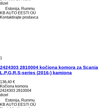
dizel
Estonija, Rummu
KB AUTO EESTI OÜ
Kontaktirajte prodavca
1
2424303 2810004 kočiona komora za Scania
L,P,G,R,S-series (2016-) kamiona
136,40 €
Kočiona komora
2424303 2810004
dizel
Estonija, Rummu
KB AUTO EESTI OÜ