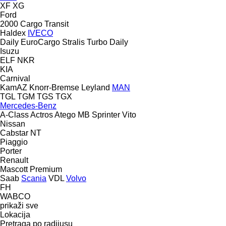
XF
XG
Ford
2000
Cargo
Transit
Haldex
IVECO
Daily
EuroCargo
Stralis
Turbo Daily
Isuzu
ELF
NKR
KIA
Carnival
KamAZ
Knorr-Bremse
Leyland
MAN
TGL
TGM
TGS
TGX
Mercedes-Benz
A-Class
Actros
Atego
MB
Sprinter
Vito
Nissan
Cabstar
NT
Piaggio
Porter
Renault
Mascott
Premium
Saab
Scania
VDL
Volvo
FH
WABCO
prikaži sve
Lokacija
Pretraga po radijusu