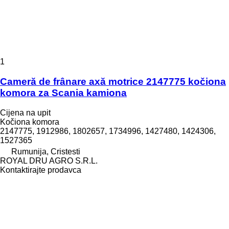
1
Cameră de frânare axă motrice 2147775 kočiona
komora za Scania kamiona
Cijena na upit
Kočiona komora
2147775, 1912986, 1802657, 1734996, 1427480, 1424306,
1527365
Rumunija, Cristesti
ROYAL DRU AGRO S.R.L.
Kontaktirajte prodavca