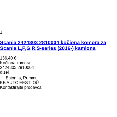
1
Scania 2424303 2810004 kočiona komora za
Scania L,P,G,R,S-series (2016-) kamiona
136,40 €
Kočiona komora
2424303 2810004
dizel
Estonija, Rummu
KB AUTO EESTI OÜ
Kontaktirajte prodavca