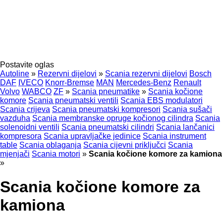
Postavite oglas
Autoline
»
Rezervni dijelovi
»
Scania rezervni dijelovi
Bosch
DAF
IVECO
Knorr-Bremse
MAN
Mercedes-Benz
Renault
Volvo
WABCO
ZF
»
Scania pneumatikе
»
Scania kočione
komore
Scania pneumatski ventili
Scania EBS modulatori
Scania crijeva
Scania pneumatski kompresori
Scania sušači
vazduha
Scania membranske opruge kočionog cilindra
Scania
solenoidni ventili
Scania pneumatski cilindri
Scania lančanici
kompresora
Scania upravljačke jedinice
Scania instrument
table
Scania oblaganja
Scania cijevni priključci
Scania
mjenjači
Scania motori
»
Scania kočione komore za kamiona
»
Scania kočione komore za
kamiona