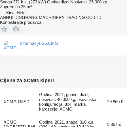
Snaga
371 k.s. (273 kW)
Gorivo
dizel
Nosivost
25.000 kg
Zapremina
25 m³
Kina, Hefei
ANHUI DINGHANG MACHINERY TRADING CO LTD
Kontaktirajte prodavca
Informacije o XCMG
Cijene za XCMG kiperi
Godina: 2021, gorivo: dizel,
nosivost: 40.000 kg, osovinska
XCMG G5SD
29.860 €
konfiguracija: 8x4, marka
karoserije: XCMG
XCMG
Godina: 2021, snaga: 310 k.s.
9.867 €
NXG5250ZLJW5
(228 kW), nosivost: 12.440 kg