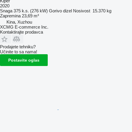
Kiper
2020
Snaga
375 k.s. (276 kW)
Gorivo
dizel
Nosivost
15.370 kg
Zapremina
23,69 m³
Kina, Xuzhou
XCMG E-commerce Inc.
Kontaktirajte prodavca
Prodajete tehniku?
Učinite to sa nama!
Postavite oglas