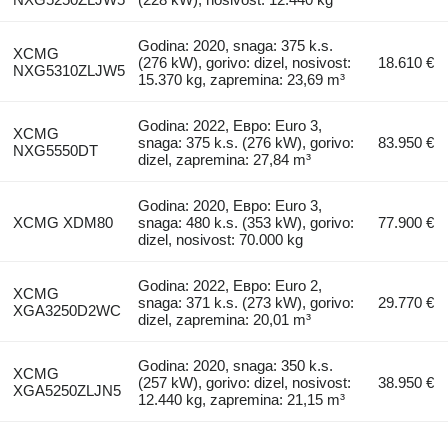
Godina: 2020, snaga: 375 k.s.
XCMG
(276 kW), gorivo: dizel, nosivost:
18.610 €
NXG5310ZLJW5
15.370 kg, zapremina: 23,69 m³
Godina: 2022, Евро: Euro 3,
XCMG
snaga: 375 k.s. (276 kW), gorivo:
83.950 €
NXG5550DT
dizel, zapremina: 27,84 m³
Godina: 2020, Евро: Euro 3,
XCMG XDM80
snaga: 480 k.s. (353 kW), gorivo:
77.900 €
dizel, nosivost: 70.000 kg
Godina: 2022, Евро: Euro 2,
XCMG
snaga: 371 k.s. (273 kW), gorivo:
29.770 €
XGA3250D2WC
dizel, zapremina: 20,01 m³
Godina: 2020, snaga: 350 k.s.
XCMG
(257 kW), gorivo: dizel, nosivost:
38.950 €
XGA5250ZLJN5
12.440 kg, zapremina: 21,15 m³