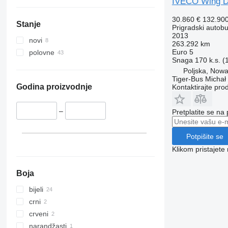
IVECO Wing D
30.860 €
132.90
Stanje
Prigradski autob
2013
novi
263.292 km
Euro 5
polovne
Snaga
170 k.s. 
Poljska, Now
Tiger-Bus Michał
Godina proizvodnje
Kontaktirajte pro
–
Pretplatite se na
Potpišite se
Klikom pristajet
Boja
bijeli
crni
crveni
narandžasti