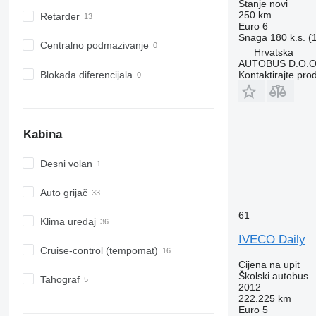
Stanje
novi
250 km
Retarder
Euro 6
Snaga
180 k.s. 
Centralno podmazivanje
Hrvatska
AUTOBUS D.O.O
Blokada diferencijala
Kontaktirajte pro
Kabina
Desni volan
Auto grijač
61
Klima uređaj
IVECO Daily
Cruise-control (tempomat)
Cijena na upit
Školski autobus
Tahograf
2012
222.225 km
Euro 5