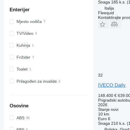
Snaga
185 k.s. 
Italija
Enterijer
Fleequid
Kontaktirajte pro
Mјesto vodiča
TV/Video
Kuhinja
Frižider
Toalet
32
Prilagođen za invalide
IVECO Daily
148.400 €
639.0
Prigradski autob
2026
Osovine
Stanje
novi
10 km
ABS
Euro 6
Snaga
210 k.s. 
Poljska, Grod
EBS