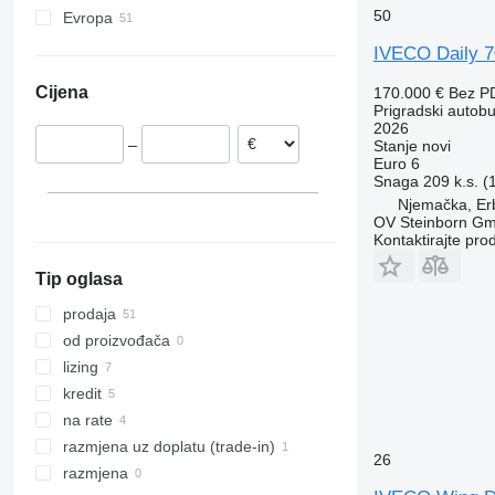
50
Evropa
Tourino
Carrus
Italija
Tourismo
PL
IVECO Daily 7
Poljska
Travego
S-series
Cijena
170.000 €
Bez P
Njemačka
Vario
Prigradski autob
Češka
2026
–
Stanje
novi
Hrvatska
Euro 6
Rumunija
Snaga
209 k.s. 
Litvanija
Njemačka, Er
OV Steinborn G
Španjolska
Kontaktirajte pro
prikaži sve
Tip oglasa
prodaja
od proizvođača
lizing
kredit
na rate
razmjena uz doplatu (trade-in)
26
razmjena