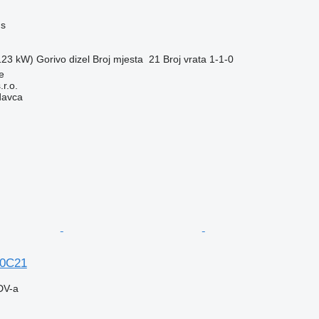
us
(123 kW)
Gorivo
dizel
Broj mjesta
21
Broj vrata
1-1-0
e
r.o.
davca
70C21
DV-a