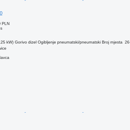
0
0 PLN
us
(125 kW)
Gorivo
dizel
Ogibljenje
pneumatski/pneumatski
Broj mjesta
26
wice
davca