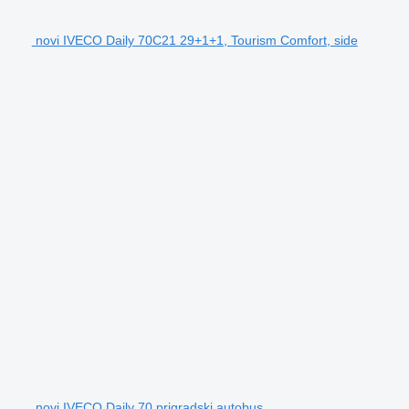
novi IVECO Daily 70C21 29+1+1, Tourism Comfort, side
novi IVECO Daily 70 prigradski autobus