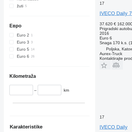
17
žuti
IVECO Daily 7
37.620 €
162.00
Евро
Prigradski autob
2016
Euro 2
Euro 6
Euro 3
Snaga
170 k.s. 
Poljska, Kato
Euro 5
Aurex-Truck
Euro 6
Kontaktirajte pro
Kilometraža
–
km
17
Karakteristike
IVECO Daily