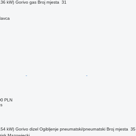
(136 kW)
Gorivo
gas
Broj mjesta
31
davca
00 PLN
us
(154 kW)
Gorivo
dizel
Ogibljenje
pneumatski/pneumatski
Broj mjesta
35
zisk Mazowiecki