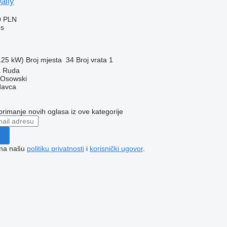
aily
0 PLN
us
(125 kW)
Broj mjesta
34
Broj vrata
1
a Ruda
 Osowski
davca
 primanje novih oglasa iz ove kategorije
e na našu
politiku privatnosti
i
korisnički ugovor
.