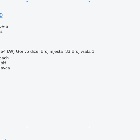
0
DV-a
us
(154 kW)
Gorivo
dizel
Broj mjesta
33
Broj vrata
1
bach
mbH
davca