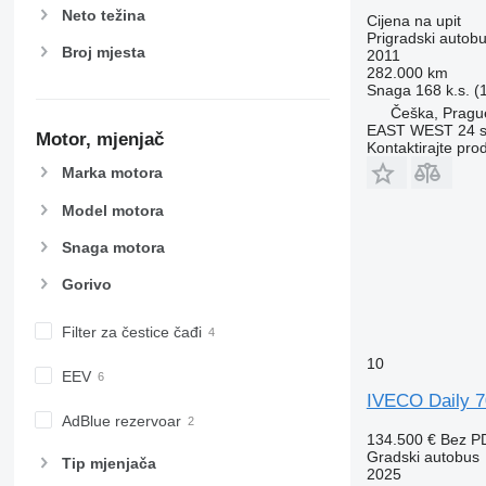
Neto težina
Cijena na upit
Prigradski autob
Broj mjesta
2011
282.000 km
Snaga
168 k.s. 
Češka, Pragu
EAST WEST 24 s.
Motor, mjenjač
Kontaktirajte pro
Marka motora
Model motora
Snaga motora
Gorivo
Filter za čestice čađi
10
EEV
IVECO Daily 
AdBlue rezervoar
134.500 €
Bez P
Gradski autobus
Tip mјenjača
2025