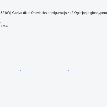
(132 kW)
Gorivo
dizel
Osovinska konfiguracija
4x2
Ogibljenje
gibanj/pne
.
davca