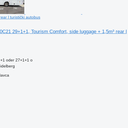
ar l turistički autobus
0C21 29+1+1, Tourism Comfort, side luggage + 1,5m³ rear l
+1 oder 27+1+1 o
idelberg
davca