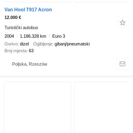
Van Hool T917 Acron
12.000 €
Turistički autobus
2004
1.186.328 km
Euro 3
Gorivo
dizel
Ogibljenje
gibanj/pneumatski
Broj mjesta
63
Poljska, Rzeszów