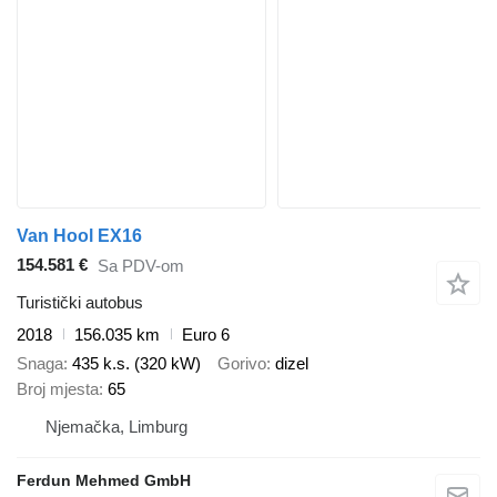
Van Hool EX16
154.581 €
Sa PDV-om
Turistički autobus
2018
156.035 km
Euro 6
Snaga
435 k.s. (320 kW)
Gorivo
dizel
Broj mjesta
65
Njemačka, Limburg
Ferdun Mehmed GmbH