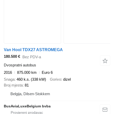
Van Hool TDX27 ASTROMEGA
180.500 €
Bez PDV-a
Dvospratni autobus
2016
875.000 km
Euro 6
Snaga
460 k.s. (338 kW)
Gorivo
dizel
Broj mjesta
81
Belgija, Dilsen-Stokkem
BusAviaLuxeBelgium bvba