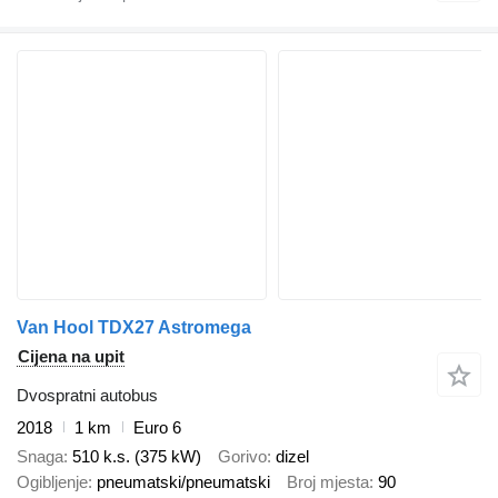
Van Hool TDX27 Astromega
Cijena na upit
Dvospratni autobus
2018
1 km
Euro 6
Snaga
510 k.s. (375 kW)
Gorivo
dizel
Ogibljenje
pneumatski/pneumatski
Broj mjesta
90