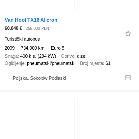
Van Hool TX16 Alicron
60.040 €
259.000 PLN
Turistički autobus
2009
734.000 km
Euro 5
Snaga
400 k.s. (294 kW)
Gorivo
dizel
Ogibljenje
pneumatski/pneumatski
Broj mjesta
61
Poljska, Sokołów Podlaski