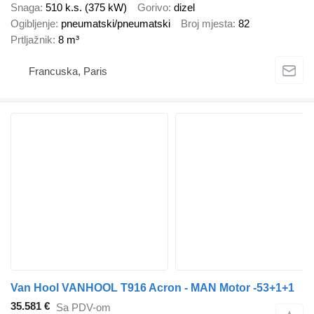
Snaga
510 k.s. (375 kW)
Gorivo
dizel
Ogibljenje
pneumatski/pneumatski
Broj mjesta
82
Prtljažnik
8 m³
Francuska, Paris
Van Hool VANHOOL T916 Acron - MAN Motor -53+1+1
35.581 €
Sa PDV-om