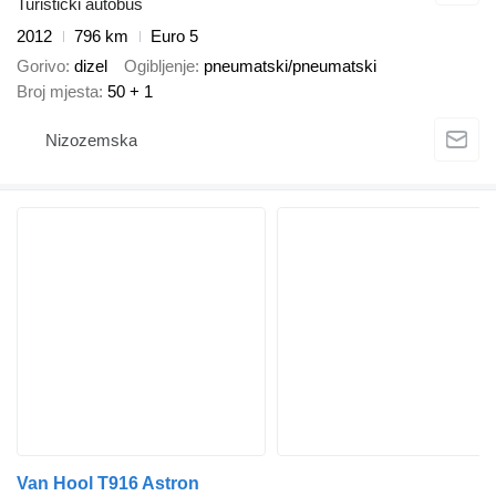
Turistički autobus
2012
796 km
Euro 5
Gorivo
dizel
Ogibljenje
pneumatski/pneumatski
Broj mjesta
50 + 1
Nizozemska
Van Hool T916 Astron