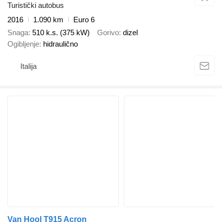
Turistički autobus
2016
1.090 km
Euro 6
Snaga
510 k.s. (375 kW)
Gorivo
dizel
Ogibljenje
hidraulično
Italija
Van Hool T915 Acron