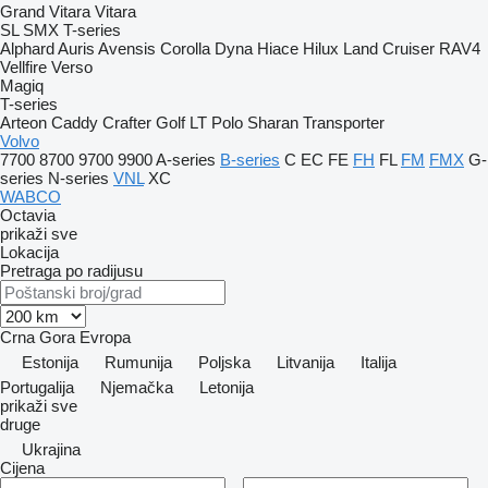
Grand Vitara
Vitara
SL
SMX
T-series
Alphard
Auris
Avensis
Corolla
Dyna
Hiace
Hilux
Land Cruiser
RAV4
Vellfire
Verso
Magiq
T-series
Arteon
Caddy
Crafter
Golf
LT
Polo
Sharan
Transporter
Volvo
7700
8700
9700
9900
A-series
B-series
C
EC
FE
FH
FL
FM
FMX
G-
series
N-series
VNL
XC
WABCO
Octavia
prikaži sve
Lokacija
Pretraga po radijusu
Crna Gora
Evropa
Estonija
Rumunija
Poljska
Litvanija
Italija
Portugalija
Njemačka
Letonija
prikaži sve
druge
Ukrajina
Cijena