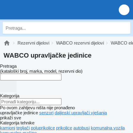
Rezervni dijelovi
WABCO rezervni dijelovi
WABCO ele
WABCO upravljačke jedinice
Pretraga
(kataloški broj, marka, model, rezervni dio)
Kategorija
Po ovom zahtjevu ništa nije pronađeno
upravljačke jedinice
senzori
daljinski upravljači vješanja
prikaži sve
Kategorija tehnike
kamioni
tegljači
poluprikolice
prikolice
autobusi
komunalna vozila
komunalne mašine