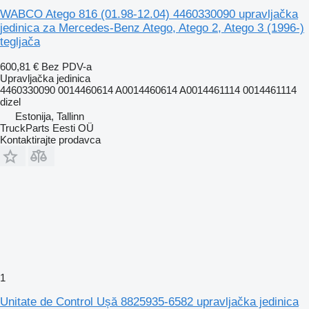
WABCO Atego 816 (01.98-12.04) 4460330090 upravljačka
jedinica za Mercedes-Benz Atego, Atego 2, Atego 3 (1996-)
tegljača
600,81 €
Bez PDV-a
Upravljačka jedinica
4460330090 0014460614 A0014460614 A0014461114 0014461114
dizel
Estonija, Tallinn
TruckParts Eesti OÜ
Kontaktirajte prodavca
1
Unitate de Control Ușă 8825935-6582 upravljačka jedinica