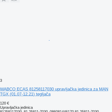
3
WABCO ECAS 81258117030 upravljačka jedinica za MAN
TGX (01.07-12.21) tegljača
120 €
Upravljačka jedinica
81258117030, 81.25811-7030, 086081446170 81.25811-7030