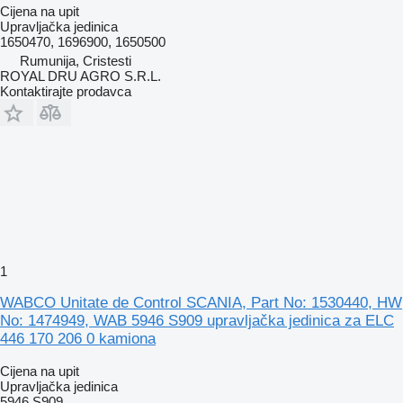
Cijena na upit
Upravljačka jedinica
1650470, 1696900, 1650500
Rumunija, Cristesti
ROYAL DRU AGRO S.R.L.
Kontaktirajte prodavca
1
WABCO Unitate de Control SCANIA, Part No: 1530440, HW
No: 1474949, WAB 5946 S909 upravljačka jedinica za ELC
446 170 206 0 kamiona
Cijena na upit
Upravljačka jedinica
5946 S909