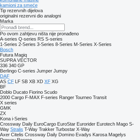
kamioni za smeće
Tip rezervnih dijelova
originalni rezervni dio
analogni
Marka
Po ovom zahtjevu ništa nije pronađeno
A-series
Q-series
RS
S-series
1-Series
2-Series
3-Series
8-Series
M-Series
X-Series
Bosch
Futura
Magiq
SUPRA
VECTOR
336
340
GP
Berlingo
C-series
Jumper
Jumpy
DAF
AS
CF
LF
SB
XB
XD
XF
XG
BF
Doblo
Ducato
Fiorino
Scudo
2000
Cargo
F-MAX
F-series
Ranger
Tourneo
Transit
X series
GMK
ZX
Kona
i-Series
Crossway
Daily
EuroCargo
EuroStar
Eurorider
Eurotech
Mago
S-
Way
Stralis
T-Way
Trakker
Turbostar
X-Way
Axer
Citelis
Crossway
Daily
Domino
Evadys
Karosa
Magelys
Proway
Recreo