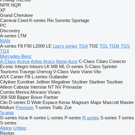
NPR
NQR
XF
Grand Cherokee
Carnival
Ceed
K-series
Rio
Sorento
Sportage
PC
Discovery
A-series
LTM
MAN
A-series
F8
F90
L2000
LE
Lion's series
TGA
TGE
TGL
TGM
TGS
TGX
Mercedes-Benz
A-Class
Actros
Antos
Arocs
Atego
Axor
C-Class
Citaro
Conecto
Econic
Integro
Intouro
LK
MB
ML
O-series
S-Class
Sprinter
Tourismo
Travego
Unimog
V-Class
Vario
Viano
Vito
ASX
Canter
FB
L-series
Outlander
Cityliner
Euroliner
Jetliner
Megaliner
Skyliner
Starliner
Tourliner
Atleon
Cabstar
Interstar
NT
NV
Primastar
Combo
Meriva
Movano
Vivaro
308
508
Bipper
Boxer
Partner
Clio
D-series
D Wide
Espace
Kerax
Magnum
Major
Mascott
Master
Midlum
Premium
T-series
Trafic
Zoe
Scania
G-series
Irizar
K-series
L-series
P-series
R-series
S-series
T-series
S-series
Alpino
Urbino
Rexton