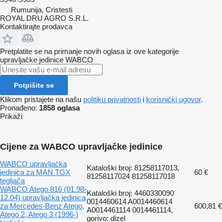
Rumunija, Cristesti
ROYAL DRU AGRO S.R.L.
Kontaktirajte prodavca
Pretplatite se na primanje novih oglasa iz ove kategorije
upravljačke jedinice
WABCO
Potpišite se
Klikom pristajete na našu
politiku privatnosti
i
korisnički ugovor
.
Pronađeno:
1858 oglasa
Prikaži
Cijene za WABCO upravljačke jedinice
WABCO upravljačka
Kataloški broj: 81258117013,
jedinica za MAN TGX
60 €
81258117024 81258117018
tegljača
WABCO Atego 816 (01.98-
Kataloški broj: 4460330090
12.04) upravljačka jedinica
0014460614 A0014460614
za Mercedes-Benz Atego,
600,81 €
A0014461114 0014461114,
Atego 2, Atego 3 (1996-)
gorivo: dizel