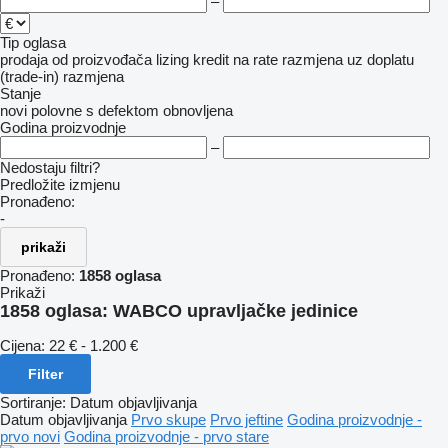
–
Tip oglasa
prodaja
od proizvođača
lizing
kredit
na rate
razmjena uz doplatu
(trade-in)
razmjena
Stanje
novi
polovne
s defektom
obnovljena
Godina proizvodnje
–
Nedostaju filtri?
Predložite izmjenu
Pronađeno:
-
prikaži
Pronađeno:
1858 oglasa
Prikaži
1858 oglasa:
WABCO upravljačke jedinice
Cijena:
22 € - 1.200 €
Filter
Sortiranje
:
Datum objavljivanja
Datum objavljivanja
Prvo skupe
Prvo jeftine
Godina proizvodnje -
prvo novi
Godina proizvodnje - prvo stare