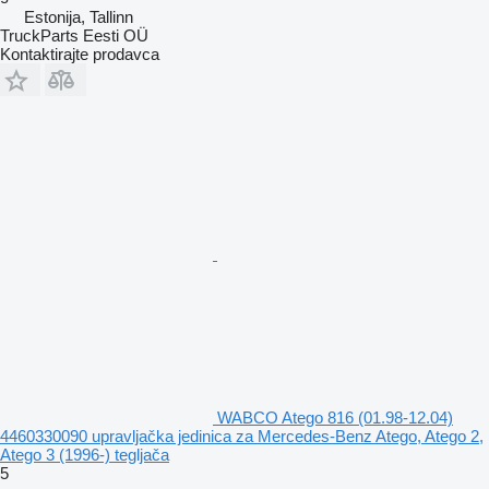
Estonija, Tallinn
TruckParts Eesti OÜ
Kontaktirajte prodavca
WABCO Atego 816 (01.98-12.04)
4460330090 upravljačka jedinica za Mercedes-Benz Atego, Atego 2,
Atego 3 (1996-) tegljača
5