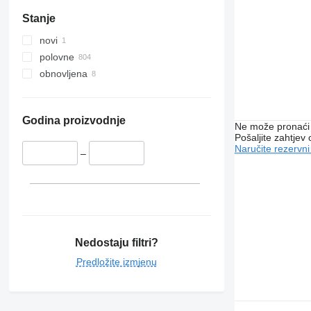
Stanje
novi
polovne
obnovljena
Godina proizvodnje
Ne može pronaći 
Pošaljite zahtjev
Naručite rezervni
–
Nedostaju filtri?
Predložite izmjenu