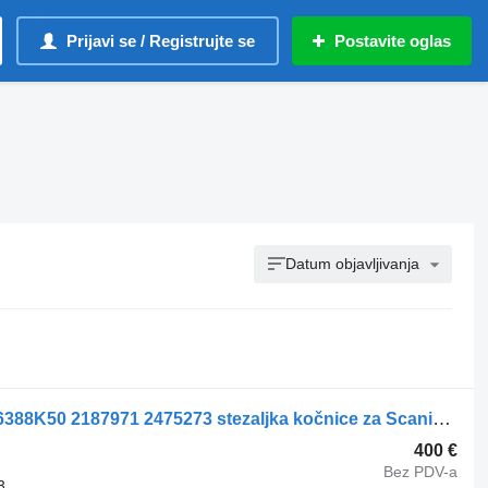
Prijavi se / Registrujte se
Postavite oglas
Datum objavljivanja
Knorr-Bremse SN7 K146387K50 K146388K50 2187971 2475273 stezaljka kočnice za Scania kamiona
400 €
Bez PDV-a
3