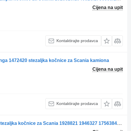
Cijena na upit
Kontaktirajte prodavca
tânga 1472420 stezaljka kočnice za Scania kamiona
Cijena na upit
Kontaktirajte prodavca
Etrier de frână punte dreapta pentru stezaljka kočnice za Scania 1928821 1946327 1756384 1731226 1746796 1946306 1903079 kamiona