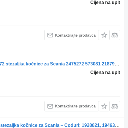
Cijena na upit
Kontaktirajte prodavca
Etrier de frână axa față dreapta 2475272 stezaljka kočnice za Scania 2475272 573081 2187969 2536978 kamiona
Cijena na upit
Kontaktirajte prodavca
Etrier de frână axa față stânga pentru stezaljka kočnice za Scania – Coduri: 1928821, 1946327, 1756384, 1731226, 1746796, 1946306, 1903079 kamiona