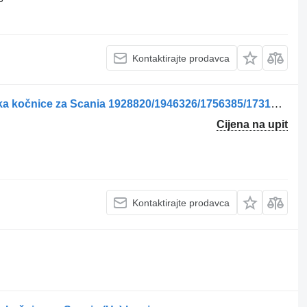
Kontaktirajte prodavca
Etrier de frână axa față stânga stezaljka kočnice za Scania 1928820/1946326/1756385/1731227/1746797/1946307/1928817 kamiona
Cijena na upit
Kontaktirajte prodavca