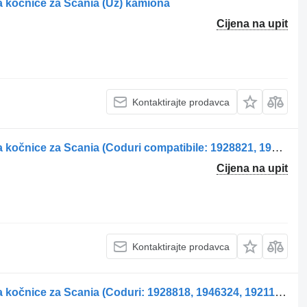
ka kočnice za Scania (Uz) kamiona
Cijena na upit
Kontaktirajte prodavca
Etrier de frână punte dreapta stezaljka kočnice za Scania (Coduri compatibile: 1928821, 1946327, 1756384, 1731226, 1746796, 1946306, 1903079) kamiona
Cijena na upit
Kontaktirajte prodavca
Etrier de frână punte dreapta stezaljka kočnice za Scania (Coduri: 1928818, 1946324, 1921155, 1756386, 1731224, 1517004, 1473364, 1363749, 1862290, 1862300, 14000552, 1978632) kamiona