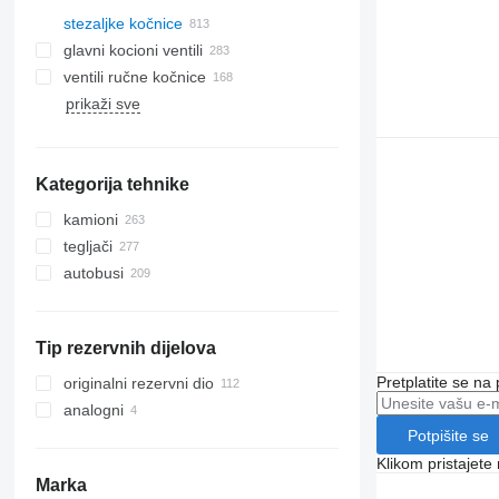
stezaljkе kočnice
glavni kocioni ventili
ventili ručne kočnice
prikaži sve
Kategorija tehnike
kamioni
tegljači
autobusi
Tip rezervnih dijelova
Pretplatite se na
originalni rezervni dio
analogni
Potpišite se
Klikom pristajet
Marka