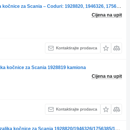
Etrier de frână punte dreapta stezaljka kočnice za Scania – Coduri: 1928820, 1946326, 1756385, 1731227, 1746797, 1946307, 1928817 kamiona
Cijena na upit
Kontaktirajte prodavca
aljka kočnice za Scania 1928819 kamiona
Cijena na upit
Kontaktirajte prodavca
Etrier de frână axă motrică stânga stezaljka kočnice za Scania 1928820/1946326/1756385/1731227/1746797/1946307/1928817 kamiona