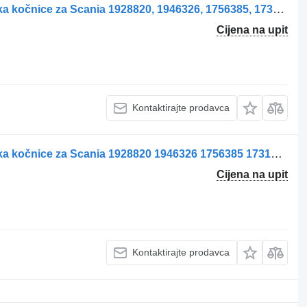
Etrier de frână axa față stânga stezaljka kočnice za Scania 1928820, 1946326, 1756385, 1731227, 1746797, 1946307, 1928817 kamiona
Cijena na upit
Kontaktirajte prodavca
Etrier de frână axă față stânga stezaljka kočnice za Scania 1928820 1946326 1756385 1731227 1746797 1946307 1928817 kamiona
Cijena na upit
Kontaktirajte prodavca