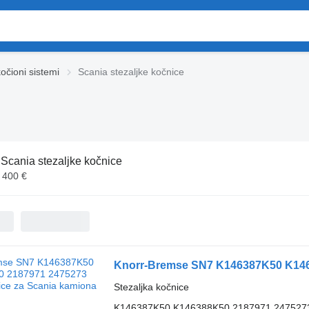
očioni sistemi
Scania stezaljkе kočnice
:
Scania stezaljkе kočnice
- 400 €
Stezaljka kočnice
K146387K50 K146388K50 2187971 247527