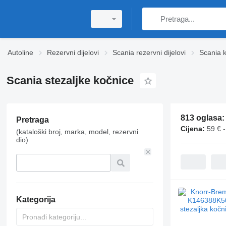
Autoline
Rezervni dijelovi
Scania rezervni dijelovi
Scania k
Scania stezaljkе kočnice
813 oglasa
Pretraga
Cijena:
59 € 
(kataloški broj, marka, model, rezervni
dio)
Kategorija