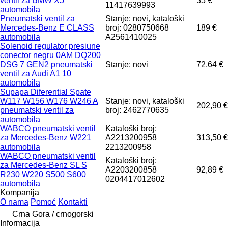
ventil za BMW X5
35 €
11417639993
automobila
Pneumatski ventil za
Stanje: novi, kataloški
Mercedes-Benz E CLASS
broj: 0280750668
189 €
automobila
A2561410025
Solenoid regulator presiune
conector negru 0AM DQ200
DSG 7 GEN2 pneumatski
Stanje: novi
72,64 €
ventil za Audi A1 10
automobila
Supapa Diferential Spate
W117 W156 W176 W246 A
Stanje: novi, kataloški
202,90 €
pneumatski ventil za
broj: 2462770635
automobila
WABCO pneumatski ventil
Kataloški broj:
za Mercedes-Benz W221
A2213200958
313,50 €
automobila
2213200958
WABCO pneumatski ventil
Kataloški broj:
za Mercedes-Benz SL S
A2203200858
92,89 €
R230 W220 S500 S600
0204417012602
automobila
Kompanija
O nama
Pomoć
Kontakti
Crna Gora / crnogorski
Informacija