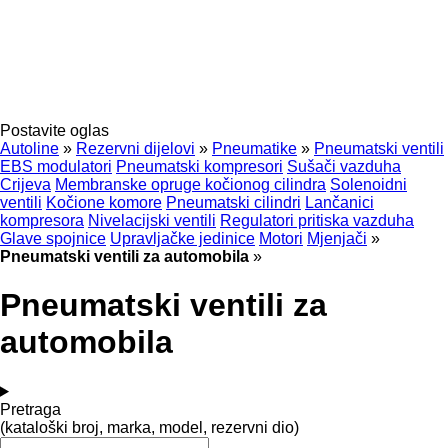
Postavite oglas
Autoline
»
Rezervni dijelovi
»
Pneumatikе
»
Pneumatski ventili
EBS modulatori
Pneumatski kompresori
Sušači vazduha
Crijeva
Membranske opruge kočionog cilindra
Solenoidni
ventili
Kočione komore
Pneumatski cilindri
Lančanici
kompresora
Nivelacijski ventili
Regulatori pritiska vazduha
Glave spojnice
Upravljačke jedinice
Motori
Mjenjači
»
Pneumatski ventili za automobila
»
Pneumatski ventili za
automobila
Pretraga
(kataloški broj, marka, model, rezervni dio)