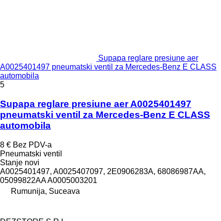
Supapa reglare presiune aer
A0025401497 pneumatski ventil za Mercedes-Benz E CLASS
automobila
5
Supapa reglare presiune aer A0025401497
pneumatski ventil za Mercedes-Benz E CLASS
automobila
8 €
Bez PDV-a
Pneumatski ventil
Stanje
novi
A0025401497, A0025407097, 2E0906283A, 68086987AA,
05099822AA A0005003201
Rumunija, Suceava