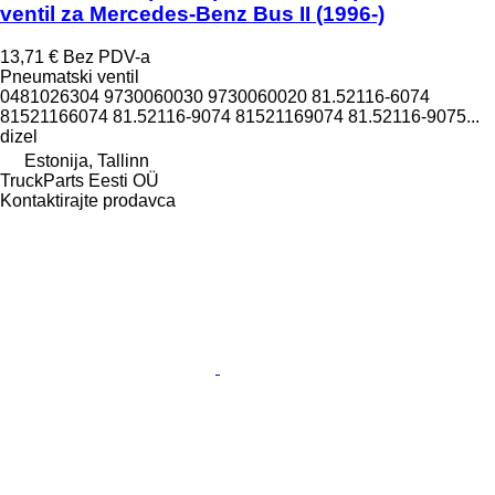
ventil za Mercedes-Benz Bus II (1996-)
13,71 €
Bez PDV-a
Pneumatski ventil
0481026304 9730060030 9730060020 81.52116-6074
81521166074 81.52116-9074 81521169074 81.52116-9075...
dizel
Estonija, Tallinn
TruckParts Eesti OÜ
Kontaktirajte prodavca