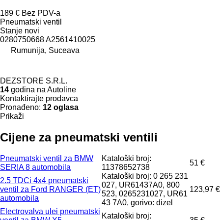
189 €
Bez PDV-a
Pneumatski ventil
Stanje
novi
0280750668 A2561410025
Rumunija, Suceava
DEZSTORE S.R.L.
14
godina na Autoline
Kontaktirajte prodavca
Pronađeno:
12 oglasa
Prikaži
Cijene za pneumatski ventili
Pneumatski ventil za BMW
Kataloški broj:
51 €
SERIA 8 automobila
11378652738
Kataloški broj: 0 265 231
2.5 TDCi 4x4 pneumatski
027, UR61437A0, 800
ventil za Ford RANGER (ET)
123,97 €
523, 0265231027, UR61
automobila
43 7A0, gorivo: dizel
Electrovalva ulei pneumatski
Kataloški broj: