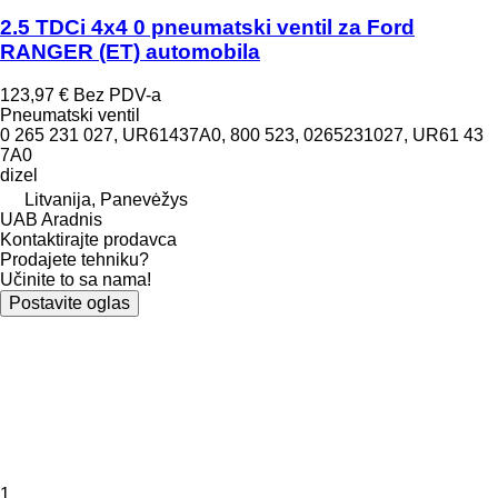
2.5 TDCi 4x4 0 pneumatski ventil za Ford
RANGER (ET) automobila
123,97 €
Bez PDV-a
Pneumatski ventil
0 265 231 027, UR61437A0, 800 523, 0265231027, UR61 43
7A0
dizel
Litvanija, Panevėžys
UAB Aradnis
Kontaktirajte prodavca
Prodajete tehniku?
Učinite to sa nama!
Postavite oglas
1