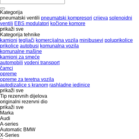
Kategorija
pneumatski ventili
pneumatski kompresori
crijeva
solenoidni
ventili
EBS modulatori
kočione komore
prikaži sve
Kategorija tehnike
kamioni
tegljači
komercijalna vozila
minibusevi
poluprikolice
prikolice
autobusi
komunalna vozila
komunalne mašine
kamioni za smeće
automobili
vodeni transport
čamci
opreme
оpremе za teretna vozila
autodizalice s kranom
rashladne jedinice
prikaži sve
Tip rezervnih dijelova
originalni rezervni dio
prikaži sve
Marka
Audi
A-series
Automatic
BMW
X-Series