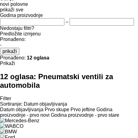
novi
polovne
prikaži sve
Godina proizvodnje
–
Nedostaju filtri?
Predložite izmjenu
Pronađeno:
-
prikaži
Pronađeno:
12 oglasa
Prikaži
12 oglasa:
Pneumatski ventili za
automobila
Filter
Sortiranje
:
Datum objavljivanja
Datum objavljivanja
Prvo skupe
Prvo jeftine
Godina
proizvodnje - prvo novi
Godina proizvodnje - prvo stare