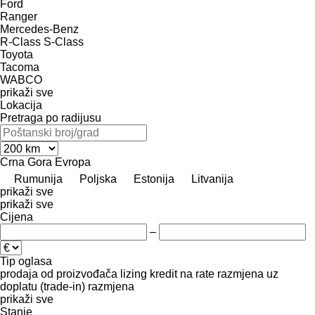
Ford
Ranger
Mercedes-Benz
R-Class
S-Class
Toyota
Tacoma
WABCO
prikaži sve
Lokacija
Pretraga po radijusu
Crna Gora
Evropa
Rumunija
Poljska
Estonija
Litvanija
prikaži sve
prikaži sve
Cijena
–
Tip oglasa
prodaja
od proizvođača
lizing
kredit
na rate
razmjena uz
doplatu (trade-in)
razmjena
prikaži sve
Stanje