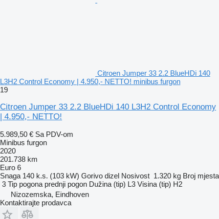
Citroen Jumper 33 2.2 BlueHDi 140
L3H2 Control Economy | 4.950,- NETTO! minibus furgon
19
Citroen Jumper 33 2.2 BlueHDi 140 L3H2 Control Economy
| 4.950,- NETTO!
5.989,50 €
Sa PDV-om
Minibus furgon
2020
201.738 km
Euro 6
Snaga
140 k.s. (103 kW)
Gorivo
dizel
Nosivost
1.320 kg
Broj mjesta
3
Tip pogona
prednji pogon
Dužina (tip)
L3
Visina (tip)
H2
Nizozemska, Eindhoven
Kontaktirajte prodavca