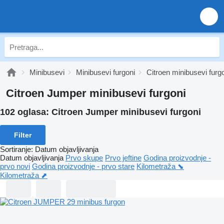
Minibusevi
Minibusevi furgoni
Citroen minibusevi furg
Citroen Jumper minibusevi furgoni
102 oglasa:
Citroen Jumper minibusevi furgoni
Filter
Sortiranje
:
Datum objavljivanja
Datum objavljivanja
Prvo skupe
Prvo jeftine
Godina proizvodnje -
prvo novi
Godina proizvodnje - prvo stare
Kilometraža ⬊
Kilometraža ⬈