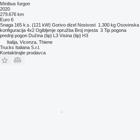
Minibus furgon
2020
279.676 km
Euro 6
Snaga
165 k.s. (121 kW)
Gorivo
dizel
Nosivost
1.300 kg
Osovinska
konfiguracija
4x2
Ogibljenje
opružba
Broj mjesta
3
Tip pogona
prednji pogon
Dužina (tip)
L3
Visina (tip)
H3
Italija, Vicenza, Thiene
Trucks Italiana S.r.l.
Kontaktirajte prodavca