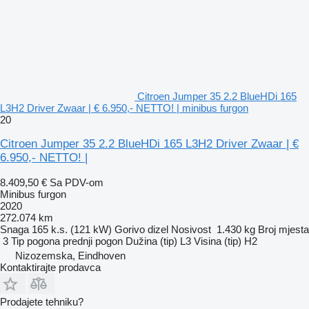
Citroen Jumper 35 2.2 BlueHDi 165
L3H2 Driver Zwaar | € 6.950,- NETTO! | minibus furgon
20
Citroen Jumper 35 2.2 BlueHDi 165 L3H2 Driver Zwaar | €
6.950,- NETTO! |
8.409,50 €
Sa PDV-om
Minibus furgon
2020
272.074 km
Snaga
165 k.s. (121 kW)
Gorivo
dizel
Nosivost
1.430 kg
Broj mjesta
3
Tip pogona
prednji pogon
Dužina (tip)
L3
Visina (tip)
H2
Nizozemska, Eindhoven
Kontaktirajte prodavca
Prodajete tehniku?