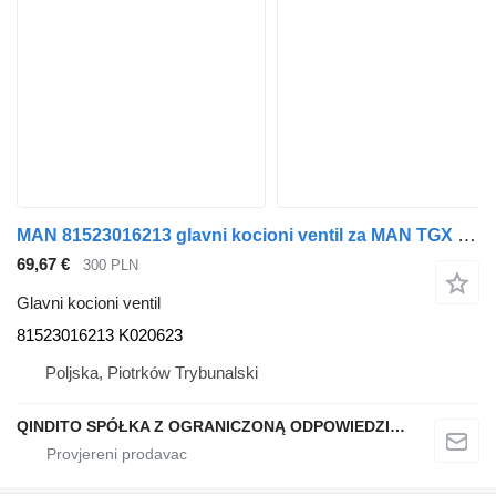
MAN 81523016213 glavni kocioni ventil za MAN TGX poluprikolica
69,67 €
300 PLN
Glavni kocioni ventil
81523016213 K020623
Poljska, Piotrków Trybunalski
QINDITO SPÓŁKA Z OGRANICZONĄ ODPOWIEDZIALNOŚCIĄ