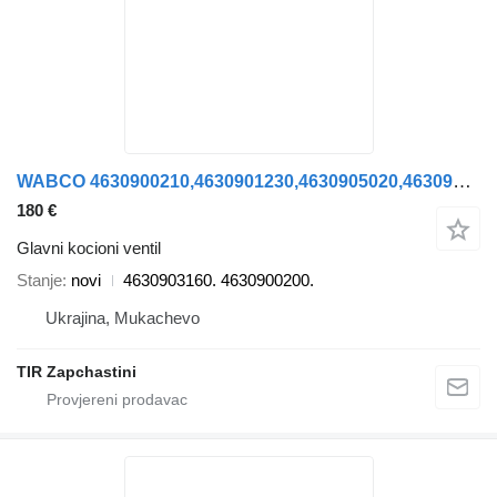
WABCO 4630900210,4630901230,4630905020,4630903150,4630901230,463090012 4630903160. 4630900200. glavni kocioni ventil za Kögel SCHMITZ KRONE poluprikolica
180 €
Glavni kocioni ventil
Stanje
novi
4630903160. 4630900200.
Ukrajina, Mukachevo
TIR Zapchastini