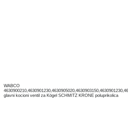
WABCO
4630900210,4630901230,4630905020,4630903150,4630901230,4
glavni kocioni ventil za Kögel SCHMITZ KRONE poluprikolica