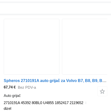
Spheros 2710191A auto grijač za Volvo B7, B8, B9, B12 bus (2005-) autobusa
67,74 €
Bez PDV-a
Auto grijač
2710191A 45392 80BL0 U4855 1852417 2119652
dizel