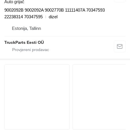
Auto grijač
9002092B 9002092A 9002770B 11111407A 70347593
22238314 70347595
dizel
Estonija, Tallinn
TruckParts Eesti OÜ