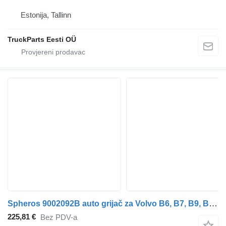
Estonija, Tallinn
TruckParts Eesti OÜ
Spheros 9002092B auto grijač za Volvo B6, B7, B9, B10, B12 bus (1978-2011) autobusa
225,81 €
Bez PDV-a