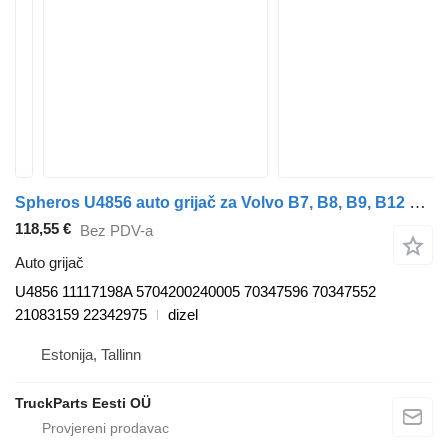
Spheros U4856 auto grijač za Volvo B7, B8, B9, B12 bus (2005-) autobusa
118,55 €
Bez PDV-a
Auto grijač
U4856 11117198A 5704200240005 70347596 70347552
21083159 22342975
dizel
Estonija, Tallinn
TruckParts Eesti OÜ