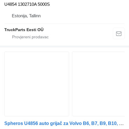
U4854 1302710A 5000S
Estonija, Tallinn
TruckParts Eesti OÜ
Spheros U4856 auto grijač za Volvo B6, B7, B9, B10, B12 bus (1978-2011) autobusa