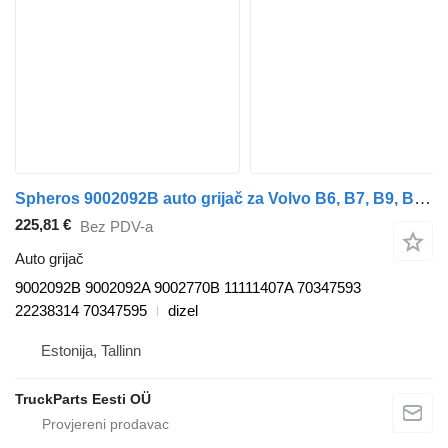
Spheros 9002092B auto grijač za Volvo B6, B7, B9, B10, B12 bus (1978-2011) autobusa
225,81 €
Bez PDV-a
Auto grijač
9002092B 9002092A 9002770B 11111407A 70347593
22238314 70347595
dizel
Estonija, Tallinn
TruckParts Eesti OÜ