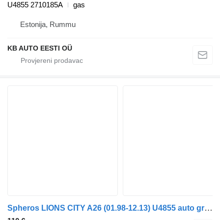
U4855 2710185A
gas
Estonija, Rummu
KB AUTO EESTI OÜ
Spheros LIONS CITY A26 (01.98-12.13) U4855 auto grijač za MAN Lion's bus (1991-) autobusa