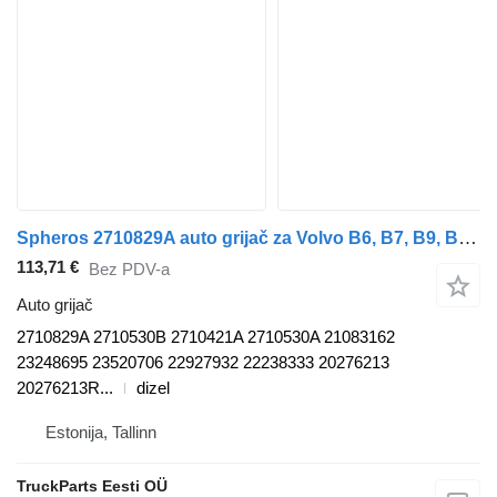
Spheros 2710829A auto grijač za Volvo B6, B7, B9, B10, B12 bus (1978-2011) autobusa
113,71 €
Bez PDV-a
Auto grijač
2710829A 2710530B 2710421A 2710530A 21083162
23248695 23520706 22927932 22238333 20276213
20276213R...
dizel
Estonija, Tallinn
TruckParts Eesti OÜ