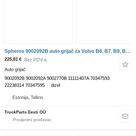
Spheros 9002092B auto grijač za Volvo B6, B7, B9, B10, B12 bus (1978-2011) autobusa
225,81 €
Bez PDV-a
Auto grijač
9002092B 9002092A 9002770B 11111407A 70347593
22238314 70347595
dizel
Estonija, Tallinn
TruckParts Eesti OÜ