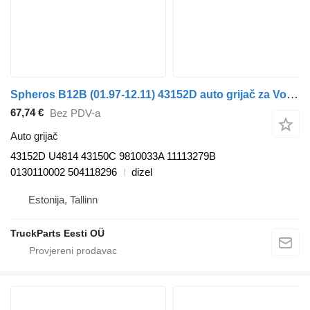
Spheros B12B (01.97-12.11) 43152D auto grijač za Volvo B6, B7, B9, B10, B12 bus (1978-2011) autobusa
67,74 €
Bez PDV-a
Auto grijač
43152D U4814 43150C 9810033A 11113279B
0130110002 504118296
dizel
Estonija, Tallinn
TruckParts Eesti OÜ