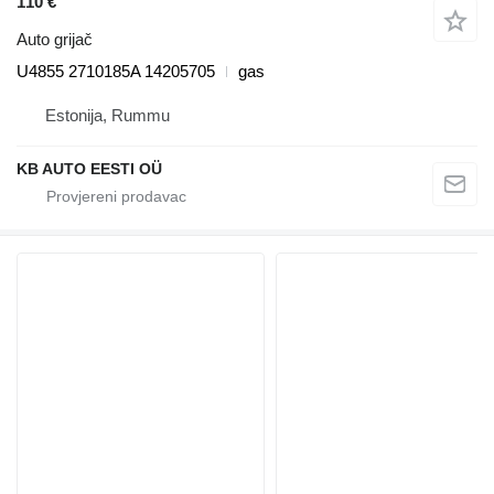
110 €
Auto grijač
U4855 2710185A 14205705
gas
Estonija, Rummu
KB AUTO EESTI OÜ