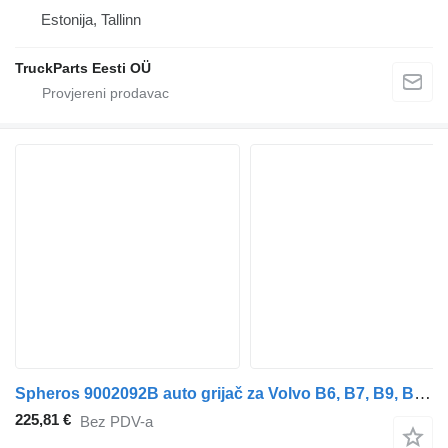
Estonija, Tallinn
TruckParts Eesti OÜ
Spheros 9002092B auto grijač za Volvo B6, B7, B9, B10, B12 bus (1978-2011) autobusa
225,81 €
Bez PDV-a