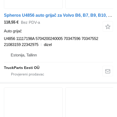
Spheros U4856 auto grijač za Volvo B6, B7, B9, B10, B12 bus (1978-2011) autobusa
118,55 €
Bez PDV-a
Auto grijač
U4856 11117198A 5704200240005 70347596 70347552
21083159 22342975
dizel
Estonija, Tallinn
TruckParts Eesti OÜ