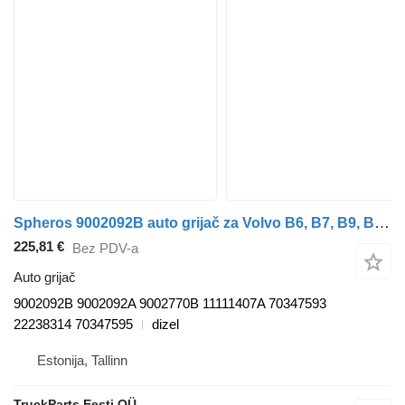
Spheros 9002092B auto grijač za Volvo B6, B7, B9, B10, B12 bus (1978-2011) autobusa
225,81 €
Bez PDV-a
Auto grijač
9002092B 9002092A 9002770B 11111407A 70347593
22238314 70347595
dizel
Estonija, Tallinn
TruckParts Eesti OÜ