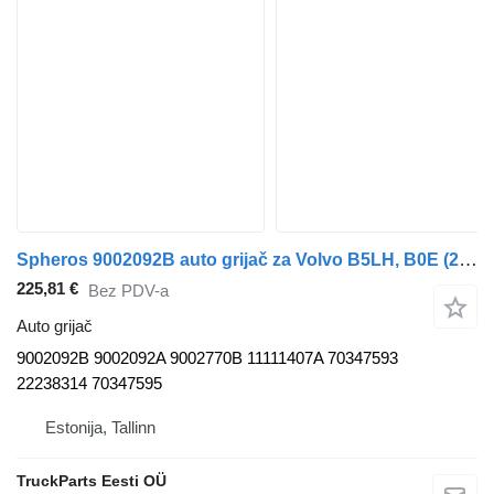
Spheros 9002092B auto grijač za Volvo B5LH, B0E (2008-) autobusa
225,81 €
Bez PDV-a
Auto grijač
9002092B 9002092A 9002770B 11111407A 70347593
22238314 70347595
Estonija, Tallinn
TruckParts Eesti OÜ