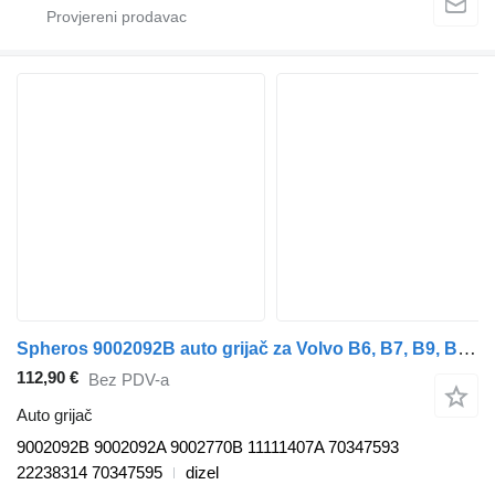
Spheros 9002092B auto grijač za Volvo B6, B7, B9, B10, B12 bus (1978-2011) autobusa
112,90 €
Bez PDV-a
Auto grijač
9002092B 9002092A 9002770B 11111407A 70347593
22238314 70347595
dizel