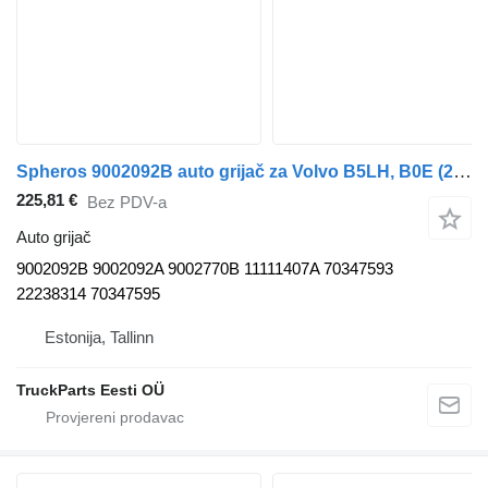
Spheros 9002092B auto grijač za Volvo B5LH, B0E (2008-) autobusa
225,81 €
Bez PDV-a
Auto grijač
9002092B 9002092A 9002770B 11111407A 70347593
22238314 70347595
Estonija, Tallinn
TruckParts Eesti OÜ