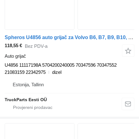
Spheros U4856 auto grijač za Volvo B6, B7, B9, B10, B12 bus (1978-2011) autobusa
118,55 €
Bez PDV-a
Auto grijač
U4856 11117198A 5704200240005 70347596 70347552
21083159 22342975
dizel
Estonija, Tallinn
TruckParts Eesti OÜ