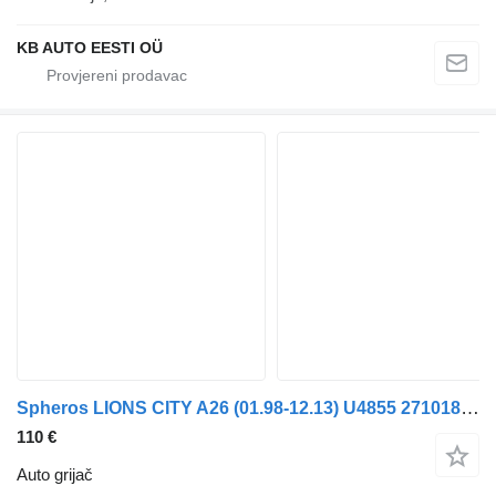
KB AUTO EESTI OÜ
Spheros LIONS CITY A26 (01.98-12.13) U4855 2710185A auto grijač za MAN Lion's bus (1991-) autobusa
110 €
Auto grijač