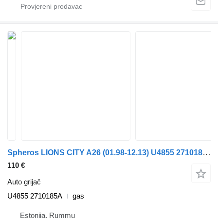
Spheros LIONS CITY A26 (01.98-12.13) U4855 2710185A auto grijač za MAN Lion's bus (1991-) autobusa
110 €
Auto grijač
U4855 2710185A
gas
Estonija, Rummu