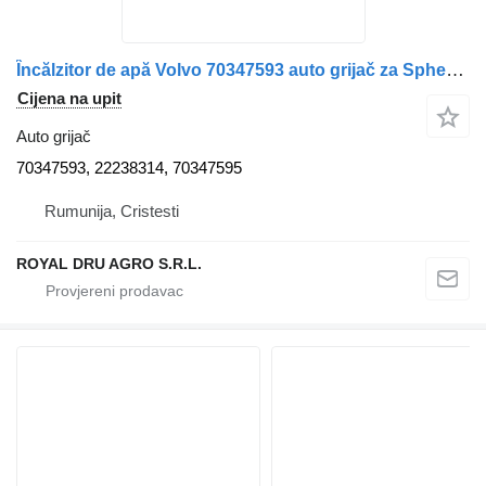
Încălzitor de apă Volvo 70347593 auto grijač za Spheros 70347593 / 22238314 / 70347595 kamiona
Cijena na upit
Auto grijač
70347593, 22238314, 70347595
Rumunija, Cristesti
ROYAL DRU AGRO S.R.L.