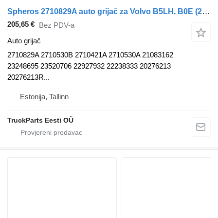
Spheros 2710829A auto grijač za Volvo B5LH, B0E (2008-) autobusa
205,65 €
Bez PDV-a
Auto grijač
2710829A 2710530B 2710421A 2710530A 21083162
23248695 23520706 22927932 22238333 20276213
20276213R...
Estonija, Tallinn
TruckParts Eesti OÜ