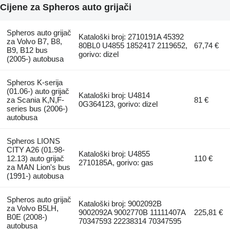
Cijene za Spheros auto grijači
Spheros auto grijač
Kataloški broj: 2710191A 45392
za Volvo B7, B8,
80BL0 U4855 1852417 2119652,
67,74 €
B9, B12 bus
gorivo: dizel
(2005-) autobusa
Spheros K-serija
(01.06-) auto grijač
Kataloški broj: U4814
za Scania K,N,F-
81 €
0G364123, gorivo: dizel
series bus (2006-)
autobusa
Spheros LIONS
CITY A26 (01.98-
Kataloški broj: U4855
12.13) auto grijač
110 €
2710185A, gorivo: gas
za MAN Lion's bus
(1991-) autobusa
Spheros auto grijač
Kataloški broj: 9002092B
za Volvo B5LH,
9002092A 9002770B 11111407A
225,81 €
B0E (2008-)
70347593 22238314 70347595
autobusa