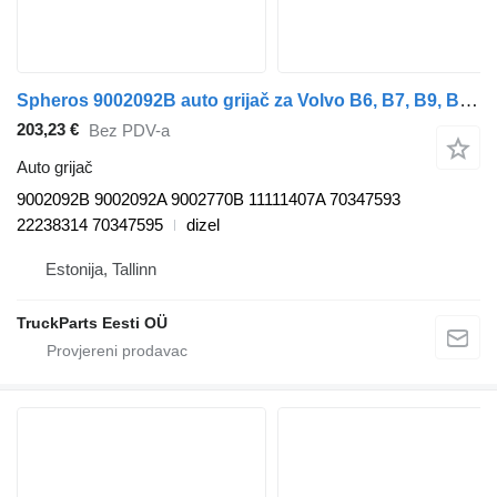
Spheros 9002092B auto grijač za Volvo B6, B7, B9, B10, B12 bus (1978-2011) autobusa
203,23 €
Bez PDV-a
Auto grijač
9002092B 9002092A 9002770B 11111407A 70347593
22238314 70347595
dizel
Estonija, Tallinn
TruckParts Eesti OÜ