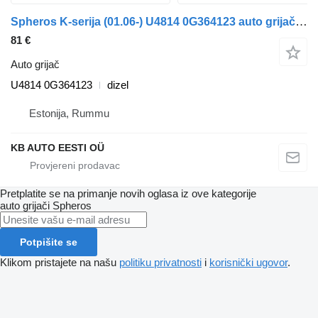
Spheros K-serija (01.06-) U4814 0G364123 auto grijač za Scania K,N,F-series bus (2006-) autobusa
81 €
Auto grijač
U4814 0G364123
dizel
Estonija, Rummu
KB AUTO EESTI OÜ
Pretplatite se na primanje novih oglasa iz ove kategorije
auto grijači
Spheros
Potpišite se
Klikom pristajete na našu
politiku privatnosti
i
korisnički ugovor
.