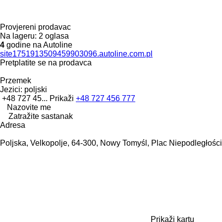
Provjereni prodavac
Na lageru:
2 oglasa
4
godine na Autoline
site1751913509459903096.autoline.com.pl
Pretplatite se na prodavca
Przemek
Jezici:
poljski
+48 727 45...
Prikaži
+48 727 456 777
Nazovite me
Zatražite sastanak
Adresa
Poljska, Velkopolje, 64-300, Nowy Tomyśl, Plac Niepodległości
Prikaži kartu