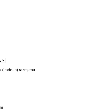
 (trade-in)
razmjena
km