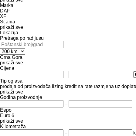
Marka
DAF
XF
Scania
prikaži sve
Lokacija
Pretraga po radijusu
Crna Gora
prikaži sve
Cijena
–
Tip oglasa
prodaja
od proizvođača
lizing
kredit
na rate
razmjena uz doplatu
prikaži sve
Godina proizvodnje
–
Евро
Euro 6
prikaži sve
Kilometraža
–