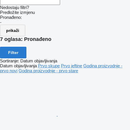
Nedostaju filtri?
Predložite izmjenu
Pronađeno:
-
prikaži
7 oglasa:
Pronađeno
Filter
Sortiranje
:
Datum objavljivanja
Datum objavljivanja
Prvo skupe
Prvo jeftine
Godina proizvodnje -
prvo novi
Godina proizvodnje - prvo stare