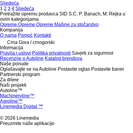
Sljedeća
1
2
3
4
Sljedeća
Pretražite opremu prodavca SID S.C. P. Banach, M. Rejka u
ovim kategorijama
Opreme
Opreme
Opreme
Mašine za stočarstvo
Kompanija
O nama
Pomoć
Kontakti
Crna Gora / crnogorski
Informacija
Pravila i uslovi
Politika privatnosti
Savjeti za sigurnost
Recenzije o Autoline
Katalog brendova
Naše ponude
Oglašavajte se na Autoline
Postavite oglas
Postavite baner
Partnerski program
Za dilere
Naši projekti
Autoline™
Machineryline™
Agroline™
Linemedia Digital ™
© 2026 Linemedia
Preuzmite naše aplikacije