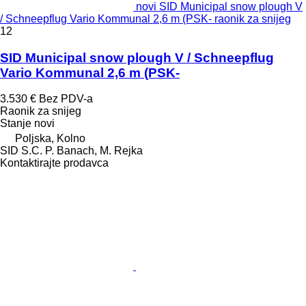
novi SID Municipal snow plough V
/ Schneepflug Vario Kommunal 2,6 m (PSK- raonik za snijeg
12
SID Municipal snow plough V / Schneepflug
Vario Kommunal 2,6 m (PSK-
3.530 €
Bez PDV-a
Raonik za snijeg
Stanje
novi
Poljska, Kolno
SID S.C. P. Banach, M. Rejka
Kontaktirajte prodavca