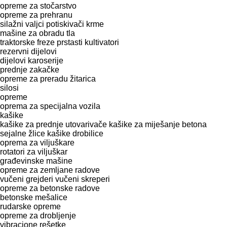
opreme za stočarstvo
opreme za prehranu
silažni valjci
potiskivači krme
mašine za obradu tla
traktorske freze
prstasti kultivatori
rezervni dijelovi
dijelovi karoserije
prednje zakačke
opreme za preradu žitarica
silosi
opreme
oprema za specijalna vozila
kašike
kašike za prednje utovarivače
kašike za miješanje betona
sejalne žlice
kašike drobilice
oprema za viljuškare
rotatori za viljuškar
građevinske mašine
opreme za zemljane radove
vučeni grejderi
vučeni skreperi
opreme za betonske radove
betonske mešalice
rudarske opreme
opreme za drobljenje
vibracione rešetke