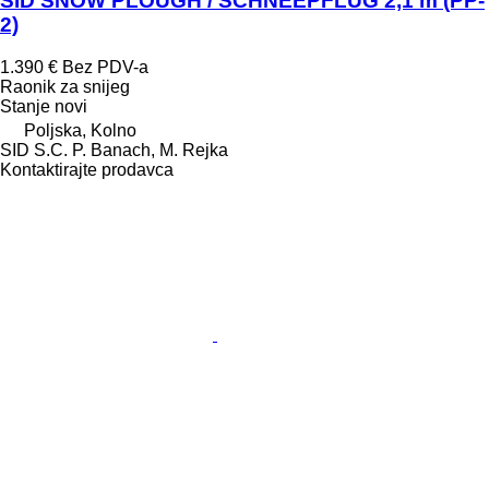
SID SNOW PLOUGH / SCHNEEPFLUG 2,1 m (PP-
2)
1.390 €
Bez PDV-a
Raonik za snijeg
Stanje
novi
Poljska, Kolno
SID S.C. P. Banach, M. Rejka
Kontaktirajte prodavca