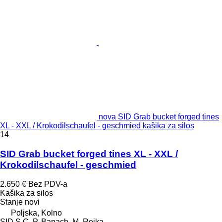
nova SID Grab bucket forged tines
XL - XXL / Krokodilschaufel - geschmied kašika za silos
14
SID Grab bucket forged tines XL - XXL /
Krokodilschaufel - geschmied
2.650 €
Bez PDV-a
Kašika za silos
Stanje
novi
Poljska, Kolno
SID S.C. P. Banach, M. Rejka