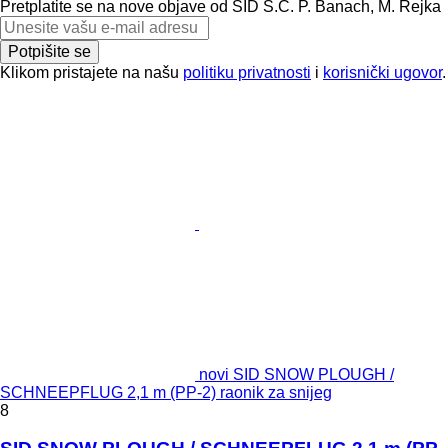
Pretplatite se na nove objave od SID S.C. P. Banach, M. Rejka
Potpišite se
Klikom pristajete na našu
politiku privatnosti
i
korisnički ugovor
.
novi SID SNOW PLOUGH /
SCHNEEPFLUG 2,1 m (PP-2) raonik za snijeg
8