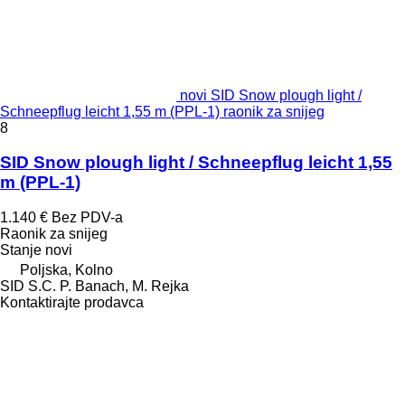
novi SID Snow plough light /
Schneepflug leicht 1,55 m (PPL-1) raonik za snijeg
8
SID Snow plough light / Schneepflug leicht 1,55
m (PPL-1)
1.140 €
Bez PDV-a
Raonik za snijeg
Stanje
novi
Poljska, Kolno
SID S.C. P. Banach, M. Rejka
Kontaktirajte prodavca