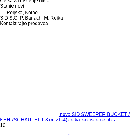
Četka za čišćenje ulica
Stanje
novi
Poljska, Kolno
SID S.C. P. Banach, M. Rejka
Kontaktirajte prodavca
nova SID SWEEPER BUCKET /
KEHRSCHAUFEL 1,8 m (ZL-4) četka za čišćenje ulica
10