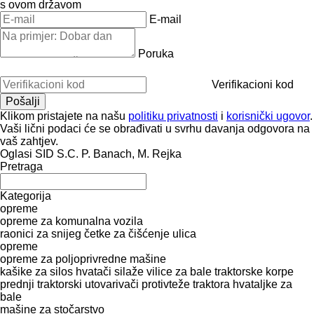
s ovom državom
E-mail
Poruka
Verifikacioni kod
Klikom pristajete na našu
politiku privatnosti
i
korisnički ugovor
.
Vaši lični podaci će se obrađivati ​​u svrhu davanja odgovora na
vaš zahtjev.
Oglasi SID S.C. P. Banach, M. Rejka
Pretraga
Kategorija
opreme
opreme za komunalna vozila
raonici za snijeg
četke za čišćenje ulica
opreme
opreme za poljoprivredne mašine
kašike za silos
hvatači silaže
vilice za bale
traktorske korpe
prednji traktorski utovarivači
protivteže traktora
hvataljke za
bale
mašine za stočarstvo