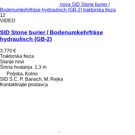
nova SID Stone burier /
Bodenumkehrfräse hydraulisch (GB-2) traktorska freza
12
VIDEO
SID Stone burier / Bodenumkehrfräse
hydraulisch (GB-2)
3.770 €
Traktorska freza
Stanje
novi
Širina hvatanja
1,3 m
Poljska, Kolno
SID S.C. P. Banach, M. Rejka
Kontaktirajte prodavca