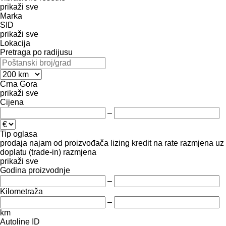
prikaži sve
Marka
SID
prikaži sve
Lokacija
Pretraga po radijusu
Crna Gora
prikaži sve
Cijena
–
Tip oglasa
prodaja
najam
od proizvođača
lizing
kredit
na rate
razmjena uz
doplatu (trade-in)
razmjena
prikaži sve
Godina proizvodnje
–
Kilometraža
–
km
Autoline ID