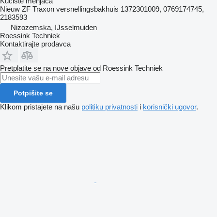
Kućište menjača
Nieuw ZF Traxon versnellingsbakhuis 1372301009, 0769174745,
2183593
Nizozemska, IJsselmuiden
Roessink Techniek
Kontaktirajte prodavca
Pretplatite se na nove objave od Roessink Techniek
Potpišite se
Klikom pristajete na našu
politiku privatnosti
i
korisnički ugovor
.