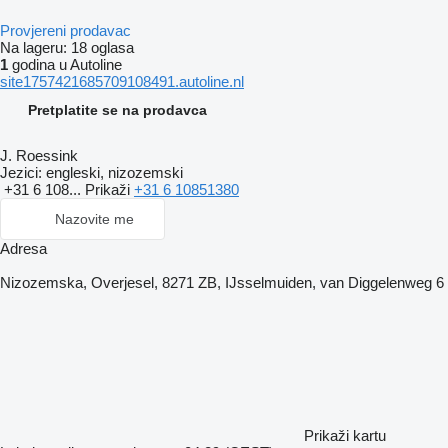
Provjereni prodavac
Na lageru:
18 oglasa
1
godina u Autoline
site1757421685709108491.autoline.nl
Pretplatite se na prodavca
J. Roessink
Jezici:
engleski, nizozemski
+31 6 108...
Prikaži
+31 6 10851380
Nazovite me
Adresa
Nizozemska, Overjesel, 8271 ZB, IJsselmuiden, van Diggelenweg 6
Prikaži kartu