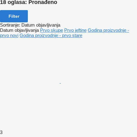
18 oglasa:
Pronađeno
Filter
Sortiranje
:
Datum objavljivanja
Datum objavljivanja
Prvo skupe
Prvo jeftine
Godina proizvodnje -
prvo novi
Godina proizvodnje - prvo stare
3