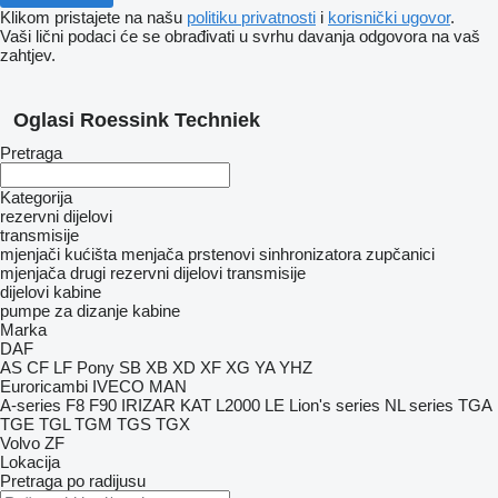
Klikom pristajete na našu
politiku privatnosti
i
korisnički ugovor
.
Vaši lični podaci će se obrađivati ​​u svrhu davanja odgovora na vaš
zahtjev.
Oglasi Roessink Techniek
Pretraga
Kategorija
rezervni dijelovi
transmisije
mjenjači
kućišta menjača
prstenovi sinhronizatora
zupčanici
mjenjača
drugi rezervni dijelovi transmisije
dijelovi kabine
pumpe za dizanje kabine
Marka
DAF
AS
CF
LF
Pony
SB
XB
XD
XF
XG
YA
YHZ
Euroricambi
IVECO
MAN
A-series
F8
F90
IRIZAR
KAT
L2000
LE
Lion's series
NL series
TGA
TGE
TGL
TGM
TGS
TGX
Volvo
ZF
Lokacija
Pretraga po radijusu