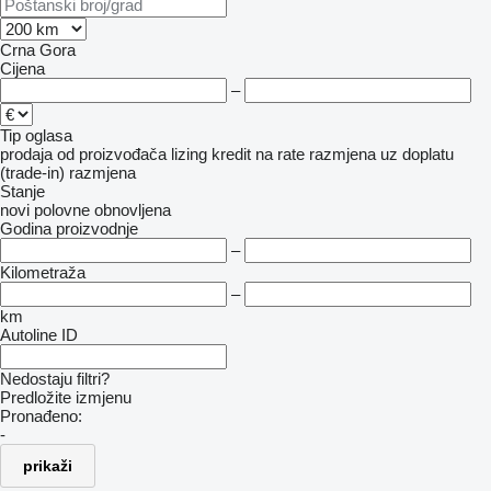
Crna Gora
Cijena
–
Tip oglasa
prodaja
od proizvođača
lizing
kredit
na rate
razmjena uz doplatu
(trade-in)
razmjena
Stanje
novi
polovne
obnovljena
Godina proizvodnje
–
Kilometraža
–
km
Autoline ID
Nedostaju filtri?
Predložite izmjenu
Pronađeno:
-
prikaži