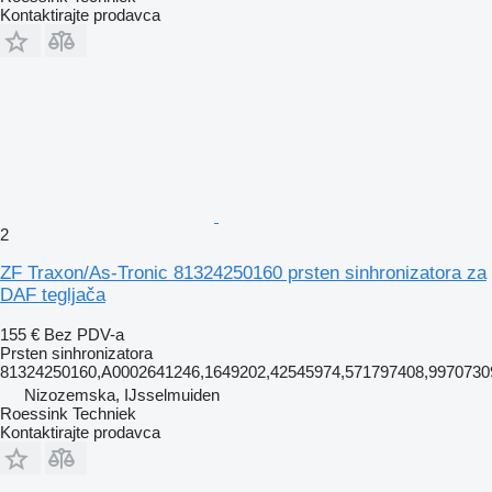
Kontaktirajte prodavca
2
ZF Traxon/As-Tronic 81324250160 prsten sinhronizatora za
DAF tegljača
155 €
Bez PDV-a
Prsten sinhronizatora
81324250160,A0002641246,1649202,42545974,571797408,99707309
Nizozemska, IJsselmuiden
Roessink Techniek
Kontaktirajte prodavca