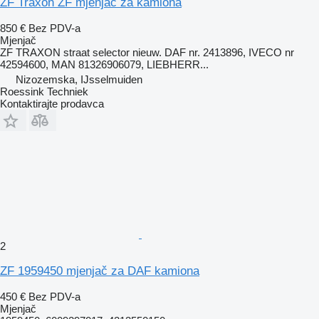
ZF Traxon ZF mjenjač za kamiona
850 €
Bez PDV-a
Mjenjač
ZF TRAXON straat selector nieuw. DAF nr. 2413896, IVECO nr
42594600, MAN 81326906079, LIEBHERR...
Nizozemska, IJsselmuiden
Roessink Techniek
Kontaktirajte prodavca
2
ZF 1959450 mjenjač za DAF kamiona
450 €
Bez PDV-a
Mjenjač