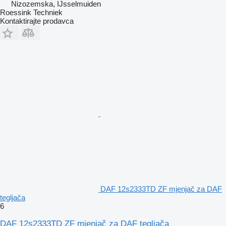
Nizozemska, IJsselmuiden
Roessink Techniek
Kontaktirajte prodavca
DAF 12s2333TD ZF mjenjač za DAF
tegljača
6
DAF 12s2333TD ZF mjenjač za DAF tegljača