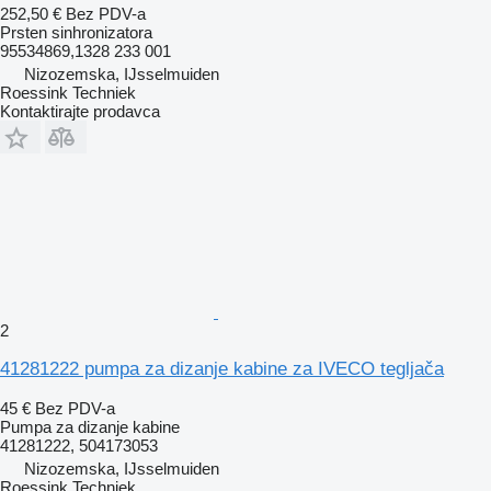
252,50 €
Bez PDV-a
Prsten sinhronizatora
95534869,1328 233 001
Nizozemska, IJsselmuiden
Roessink Techniek
Kontaktirajte prodavca
2
41281222 pumpa za dizanje kabine za IVECO tegljača
45 €
Bez PDV-a
Pumpa za dizanje kabine
41281222, 504173053
Nizozemska, IJsselmuiden
Roessink Techniek