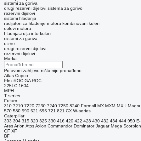
sistemi za goriva
drugi rezervni dijelovi sistema za gorivo
rezervni dijelovi
sistemi hlađenja
radijatori za hlađenje motora
kombinovani kuleri
delovi motora
hladnjaci ulja
interkuleri
sistemi za goriva
dizne
drugi rezervni dijelovi
rezervni dijelovi
Marka
Po ovom zahtjevu ništa nije pronađeno
Atlas Copco
FlexiROC
GA
ROC
225LC
1604
MPH
T series
Futura
310
7210
7220
7230
7240
7250
8240
Farmall
MX
MXM
MXU
Magn
570
580
590
621
695
721
821
CX
W-series
Caterpillar
303
304
315
320
325
330
416
420
422
428
430
432
434
444
950
E-
Ares
Arion
Atos
Axion
Commandor
Dominator
Jaguar
Mega
Scorpion
CF
XF
BF