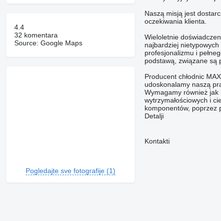
Naszą misją jest dostar
oczekiwania klienta.
4.4
32 komentara
Wieloletnie doświadczen
Source: Google Maps
najbardziej nietypowych
profesjonalizmu i pełneg
podstawą, związane są p
Producent chłodnic MAXI
udoskonalamy naszą prac
Wymagamy również jak n
wytrzymałościowych i ci
komponentów, poprzez p
Detalji
Kontakti
Pogledajte sve fotografije (1)