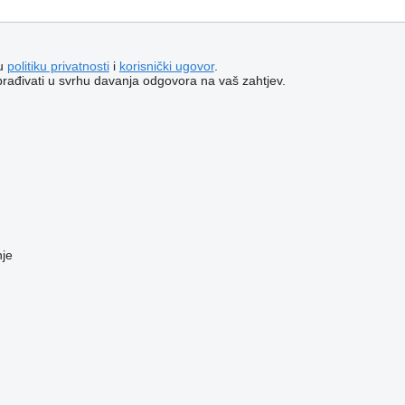
šu
politiku privatnosti
i
korisnički ugovor
.
brađivati ​​u svrhu davanja odgovora na vaš zahtjev.
nje