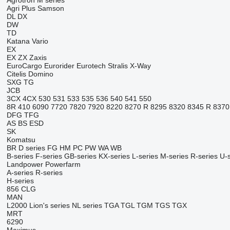
Agrotron
M series
Agri Plus
Samson
DL
DX
DW
TD
Katana
Vario
EX
EX
ZX
Zaxis
EuroCargo
Eurorider
Eurotech
Stralis
X-Way
Citelis
Domino
SXG
TG
JCB
3CX
4CX
530
531
533
535
536
540
541
550
8R
410
6090
7720
7820
7920
8220
8270 R
8295
8320
8345 R
8370
DFG
TFG
AS
BS
ESD
SK
Komatsu
BR
D series
FG
HM
PC
PW
WA
WB
B-series
F-series
GB-series
KX-series
L-series
M-series
R-series
U-s
Landpower
Powerfarm
A-series
R-series
H-series
856
CLG
MAN
L2000
Lion's series
NL series
TGA
TGL
TGM
TGS
TGX
MRT
6290