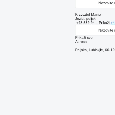
Nazovite
Krzysztof Mania
Jezici:
poljski
+48 539 94...
Prikaži
+4
Nazovite
Prikaži sve
Adresa
Poljska, Lubiskjie, 66-1