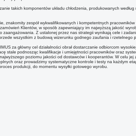
czanie takich komponentów układu chłodzenia, produkowanych według n
ie, znakomity zespół wykwalifikowanych i kompetentnych pracowników
 zamówień Klientów, w sposób zapewniający im najwyższą jakość wyro
o zaangażowania. Z ustalonej przez nas strategii wynikają cele i zadani
rzede wszystkim z budową wizerunku godnego zaufania i rzetelnego p
MUS za główny cel działalności obrał dostarczanie odbiorcom wysokiej 
ę stale podnosząc kwalifikacje i umiejętności pracowników oraz syste
ajwyższego poziomu jakości od dostawców i kooperantów. W celu jej
eplnych oraz prowadzimy systematyczne kontrole i testy na każdym etap
roces produkcji, do momentu wysyłki gotowego wyrobu.