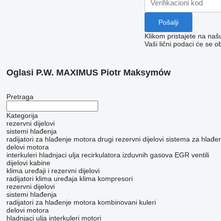
Klikom pristajete na na
Vaši lični podaci će se o
Oglasi P.W. MAXIMUS Piotr Maksymów
Pretraga
Kategorija
rezervni dijelovi
sistemi hlađenja
radijatori za hlađenje motora
drugi rezervni dijelovi sistema za hlađe
delovi motora
interkuleri
hladnjaci ulja
recirkulatora izduvnih gasova
EGR ventili
dijelovi kabine
klima uređaji i rezervni dijelovi
radijatori klima uređaja
klima kompresori
rezervni dijelovi
sistemi hlađenja
radijatori za hlađenje motora
kombinovani kuleri
delovi motora
hladnjaci ulja
interkuleri
motori