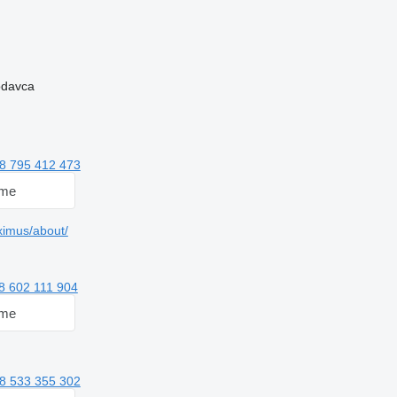
rodavca
8 795 412 473
 me
imus/about/
8 602 111 904
 me
8 533 355 302