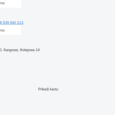
 me
8 539 942 213
 me
20, Kargowa, Kolejowa 14
Prikaži kartu