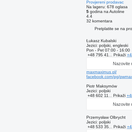
Provjereni prodavac
Na lageru:
678 oglasa
5
godina na Autoline
4.4
32 komentara
Pretplatite se na p
Łukasz Kubalski
Jezici:
poljski, engleski
Pon - Pet
07:00 - 16:00
+48 795 41...
Prikaži
+4
Nazovite
maxmaximus.pl/
facebook.com/pg/pwmax
Piotr Maksymów
Jezici:
poljski
+48 602 11...
Prikaži
+4
Nazovite
Przemysław Olbrycht
Jezici:
poljski
+48 533 35...
Prikaži
+4