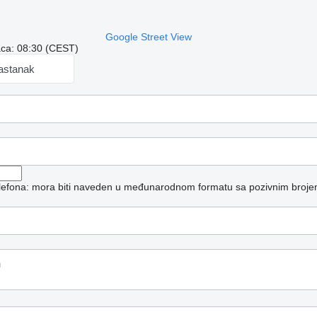
Google Street View
aca: 08:30 (CEST)
sastanak
telefona: mora biti naveden u međunarodnom formatu sa pozivnim broje