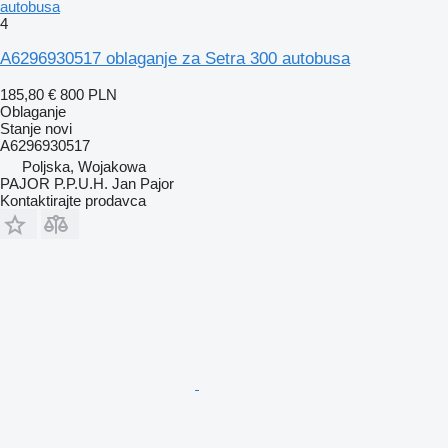
autobusa
4
A6296930517 oblaganje za Setra 300 autobusa
185,80 €
800 PLN
Oblaganje
Stanje
novi
A6296930517
Poljska, Wojakowa
PAJOR P.P.U.H. Jan Pajor
Kontaktirajte prodavca