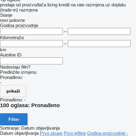
prodaja
od proizvođača
lizing
kredit
na rate
razmjena uz doplatu
(trade-in)
razmjena
Stanje
novi
polovne
Godina proizvodnje
–
Kilometraža
–
km
Autoline ID
Nedostaju filtri?
Predložite izmjenu
Pronađeno:
-
prikaži
Pronađeno:
-
100 oglasa:
Pronađeno
Filter
Sortiranje
:
Datum objavljivanja
Datum objavljivanja
Prvo skupe
Prvo jeftine
Godina proizvodnje -