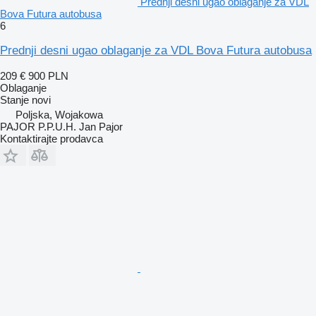
Prednji desni ugao oblaganje za VDL
Bova Futura autobusa
6
Prednji desni ugao oblaganje za VDL Bova Futura autobusa
209 €
900 PLN
Oblaganje
Stanje
novi
Poljska, Wojakowa
PAJOR P.P.U.H. Jan Pajor
Kontaktirajte prodavca