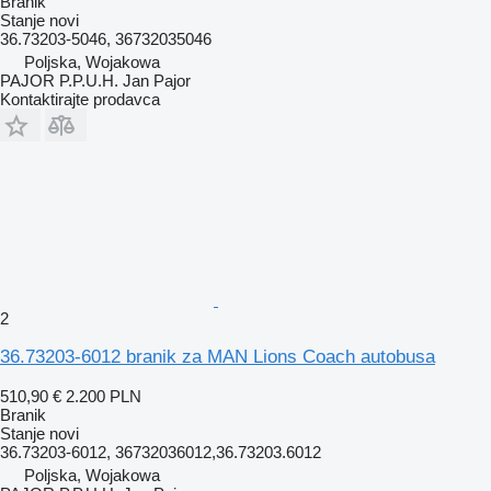
Branik
Stanje
novi
36.73203-5046, 36732035046
Poljska, Wojakowa
PAJOR P.P.U.H. Jan Pajor
Kontaktirajte prodavca
2
36.73203-6012 branik za MAN Lions Coach autobusa
510,90 €
2.200 PLN
Branik
Stanje
novi
36.73203-6012, 36732036012,36.73203.6012
Poljska, Wojakowa