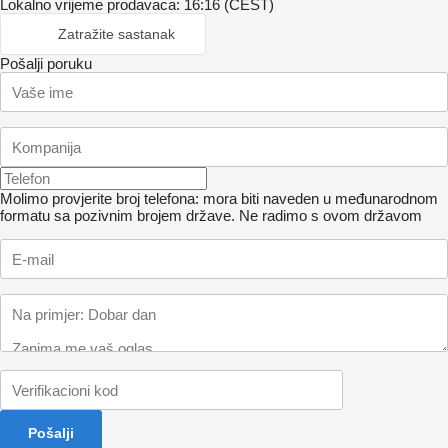
Lokalno vrijeme prodavaca: 16:16 (CEST)
Zatražite sastanak
Pošalji poruku
Molimo provjerite broj telefona: mora biti naveden u međunarodnom
formatu sa pozivnim brojem države.
Ne radimo s ovom državom