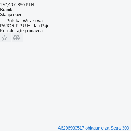
197,40 €
850 PLN
Branik
Stanje
novi
Poljska, Wojakowa
PAJOR P.P.U.H. Jan Pajor
Kontaktirajte prodavca
A6296930517 oblaganje za Setra 300