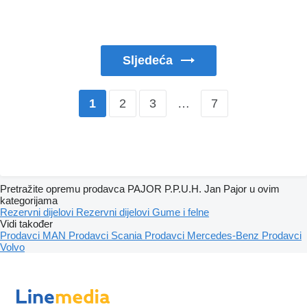
Sljedeća
2
3
…
7
1
Pretražite opremu prodavca PAJOR P.P.U.H. Jan Pajor u ovim
kategorijama
Rezervni dijelovi
Rezervni dijelovi
Gume i felne
Vidi također
Prodavci MAN
Prodavci Scania
Prodavci Mercedes-Benz
Prodavci
Volvo