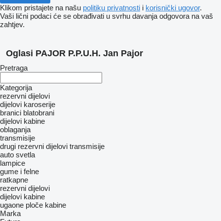
Klikom pristajete na našu
politiku privatnosti
i
korisnički ugovor
.
Vaši lični podaci će se obrađivati ​​u svrhu davanja odgovora na vaš
zahtjev.
Oglasi PAJOR P.P.U.H. Jan Pajor
Pretraga
Kategorija
rezervni dijelovi
dijelovi karoserije
branici
blatobrani
dijelovi kabine
oblaganja
transmisije
drugi rezervni dijelovi transmisije
auto svetla
lampice
gume i felne
ratkapne
rezervni dijelovi
dijelovi kabine
ugaone ploče kabine
Marka