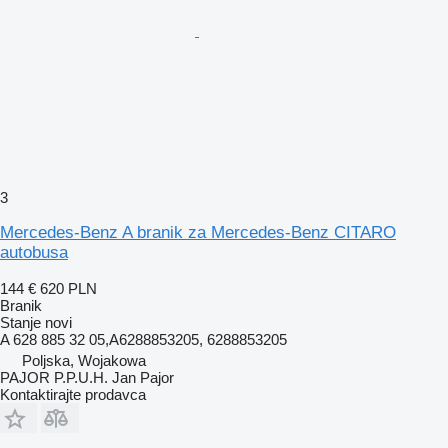
3
Mercedes-Benz A branik za Mercedes-Benz CITARO
autobusa
144 €
620 PLN
Branik
Stanje
novi
A 628 885 32 05,A6288853205, 6288853205
Poljska, Wojakowa
PAJOR P.P.U.H. Jan Pajor
Kontaktirajte prodavca