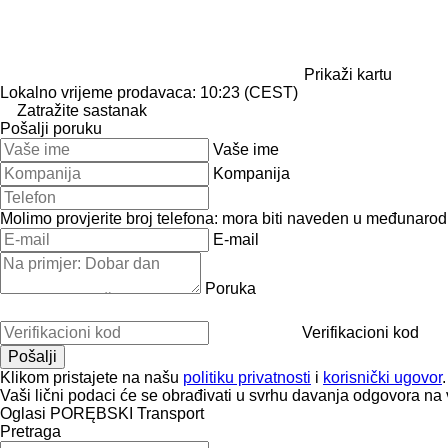
Prikaži kartu
Lokalno vrijeme prodavaca: 10:23 (CEST)
Zatražite sastanak
Pošalji poruku
Vaše ime
Kompanija
Molimo provjerite broj telefona: mora biti naveden u međunaro
E-mail
Poruka
Verifikacioni kod
Klikom pristajete na našu
politiku privatnosti
i
korisnički ugovor
.
Vaši lični podaci će se obrađivati ​​u svrhu davanja odgovora na 
Oglasi PORĘBSKI Transport
Pretraga