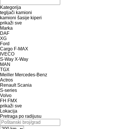
Kategorija
tegljači
kamioni
kamioni šasije
kiperi
prikaži sve
Marka
DAF
XG
Ford
Cargo
F-MAX
IVECO
S-Way
X-Way
MAN
TGX
Meiller
Mercedes-Benz
Actros
Renault
Scania
S-series
Volvo
FH
FMX
prikaži sve
Lokacija
Pretraga po radijusu