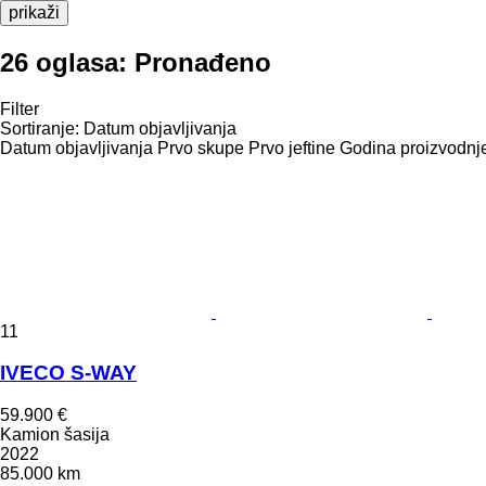
prikaži
26 oglasa:
Pronađeno
Filter
Sortiranje
:
Datum objavljivanja
Datum objavljivanja
Prvo skupe
Prvo jeftine
Godina proizvodnje
11
IVECO S-WAY
59.900 €
Kamion šasija
2022
85.000 km