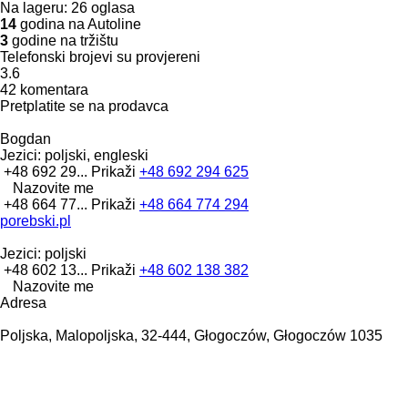
Na lageru:
26 oglasa
14
godina na Autoline
3
godine na tržištu
Telefonski brojevi su provjereni
3.6
42 komentara
Pretplatite se na prodavca
Bogdan
Jezici:
poljski, engleski
+48 692 29...
Prikaži
+48 692 294 625
Nazovite me
+48 664 77...
Prikaži
+48 664 774 294
porebski.pl
Jezici:
poljski
+48 602 13...
Prikaži
+48 602 138 382
Nazovite me
Adresa
Poljska, Malopoljska, 32-444, Głogoczów, Głogoczów 1035