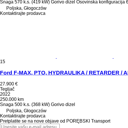
Snaga
570 k.s. (419 kW)
Gorivo
dizel
Osovinska konfiguracija
Poljska, Głogoczów
Kontaktirajte prodavca
15
Ford F-MAX, PTO, HYDRAULIKA / RETARDER / A
27.900 €
Tegljač
2022
250.000 km
Snaga
500 k.s. (368 kW)
Gorivo
dizel
Poljska, Głogoczów
Kontaktirajte prodavca
Pretplatite se na nove objave od PORĘBSKI Transport