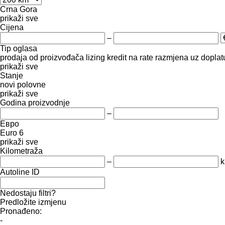
Crna Gora
prikaži sve
Cijena
–
Tip oglasa
prodaja
od proizvođača
lizing
kredit
na rate
razmjena uz doplatu
prikaži sve
Stanje
novi
polovne
prikaži sve
Godina proizvodnje
–
Евро
Euro 6
prikaži sve
Kilometraža
–
Autoline ID
Nedostaju filtri?
Predložite izmjenu
Pronađeno:
-