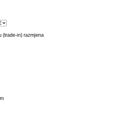
 (trade-in)
razmjena
km