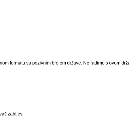
dnom formatu sa pozivnim brojem države.
Ne radimo s ovom dr
vaš zahtjev.