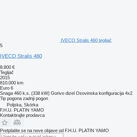
IVECO Stralis 460 tegljač
5
IVECO Stralis 460
8.800 €
Tegljač
2015
810.000 km
Euro 6
Snaga
460 k.s. (338 kW)
Gorivo
dizel
Osovinska konfiguracija
4x2
Tip pogona
zadnji pogon
Poljska, Skórka
F.H.U. PLATIN YAMO
Kontaktirajte prodavca
Pretplatite se na nove objave od F.H.U. PLATIN YAMO