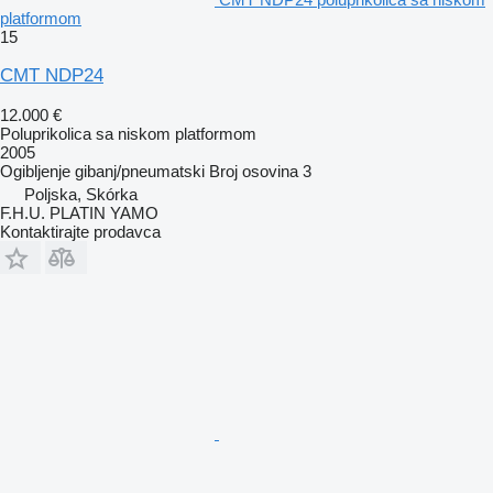
platformom
15
CMT NDP24
12.000 €
Poluprikolica sa niskom platformom
2005
Ogibljenje
gibanj/pneumatski
Broj osovina
3
Poljska, Skórka
F.H.U. PLATIN YAMO
Kontaktirajte prodavca