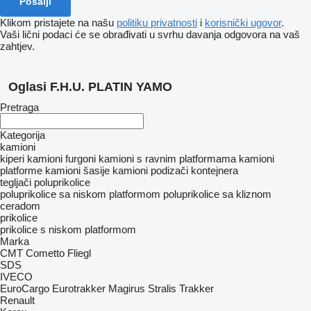
Klikom pristajete na našu
politiku privatnosti
i
korisnički ugovor
.
Vaši lični podaci će se obrađivati ​​u svrhu davanja odgovora na vaš
zahtjev.
Oglasi F.H.U. PLATIN YAMO
Pretraga
Kategorija
kamioni
kiperi
kamioni furgoni
kamioni s ravnim platformama
kamioni
platforme
kamioni šasije
kamioni podizači kontejnera
tegljači
poluprikolice
poluprikolice sa niskom platformom
poluprikolice sa kliznom
ceradom
prikolice
prikolice s niskom platformom
Marka
CMT
Cometto
Fliegl
SDS
IVECO
EuroCargo
Eurotrakker
Magirus
Stralis
Trakker
Renault