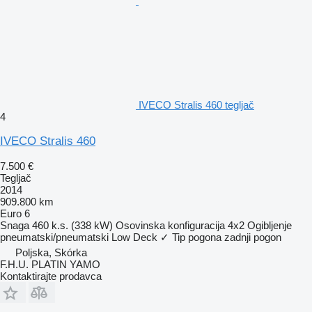
IVECO Stralis 460 tegljač
4
IVECO Stralis 460
7.500 €
Tegljač
2014
909.800 km
Euro 6
Snaga
460 k.s. (338 kW)
Osovinska konfiguracija
4x2
Ogibljenje
pneumatski/pneumatski
Low Deck
✓
Tip pogona
zadnji pogon
Poljska, Skórka
F.H.U. PLATIN YAMO
Kontaktirajte prodavca