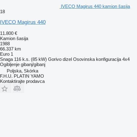
IVECO Magirus 440 kamion šasija
18
IVECO Magirus 440
11.800 €
Kamion šasija
1988
66.337 km
Euro 1
Snaga
116 k.s. (85 kW)
Gorivo
dizel
Osovinska konfiguracija
4x4
Ogibljenje
gibanj/gibanj
Poljska, Skórka
F.H.U. PLATIN YAMO
Kontaktirajte prodavca