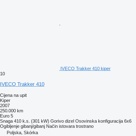
IVECO Trakker 410 kiper
10
IVECO Trakker 410
Cijena na upit
Kiper
2007
250.000 km
Euro 5
Snaga
410 k.s. (301 kW)
Gorivo
dizel
Osovinska konfiguracija
6x6
Ogibljenje
gibanj/gibanj
Način istovara
trostrano
Poljska, Skórka