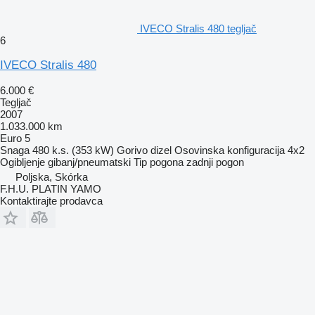
IVECO Stralis 480 tegljač
6
IVECO Stralis 480
6.000 €
Tegljač
2007
1.033.000 km
Euro 5
Snaga
480 k.s. (353 kW)
Gorivo
dizel
Osovinska konfiguracija
4x2
Ogibljenje
gibanj/pneumatski
Tip pogona
zadnji pogon
Poljska, Skórka
F.H.U. PLATIN YAMO
Kontaktirajte prodavca