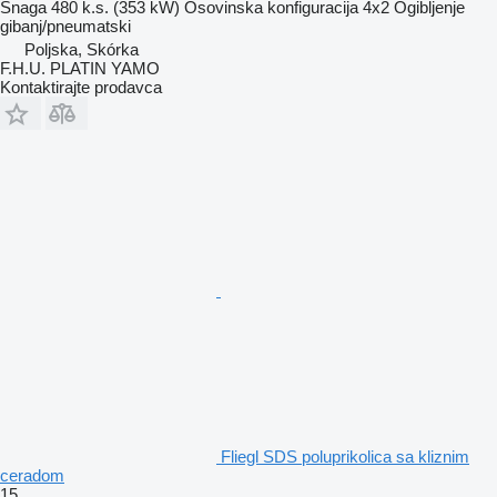
Snaga
480 k.s. (353 kW)
Osovinska konfiguracija
4x2
Ogibljenje
gibanj/pneumatski
Poljska, Skórka
F.H.U. PLATIN YAMO
Kontaktirajte prodavca
Fliegl SDS poluprikolica sa kliznim
ceradom
15