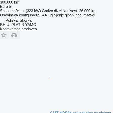
300.000 km
Euro 5
Snaga
440 k.s. (323 kW)
Gorivo
dizel
Nosivost
26.000 kg
Osovinska konfiguracija
6x4
Ogibljenje
gibanj/pneumatski
Poljska, Skórka
F.H.U. PLATIN YAMO
Kontaktirajte prodavca
CMT NDP24 poluprikolica sa niskom