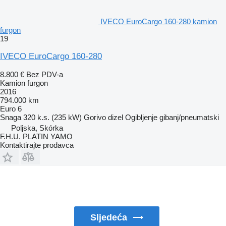
IVECO EuroCargo 160-280 kamion
furgon
19
IVECO EuroCargo 160-280
8.800 €
Bez PDV-a
Kamion furgon
2016
794.000 km
Euro 6
Snaga
320 k.s. (235 kW)
Gorivo
dizel
Ogibljenje
gibanj/pneumatski
Poljska, Skórka
F.H.U. PLATIN YAMO
Kontaktirajte prodavca
Sljedeća