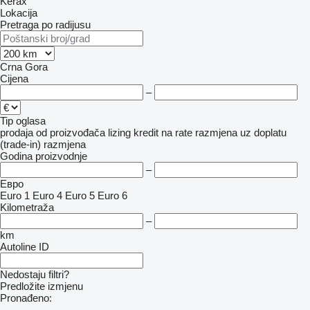
Kerax
Lokacija
Pretraga po radijusu
Crna Gora
Cijena
–
Tip oglasa
prodaja
od proizvođača
lizing
kredit
na rate
razmjena uz doplatu
(trade-in)
razmjena
Godina proizvodnje
–
Евро
Euro 1
Euro 4
Euro 5
Euro 6
Kilometraža
–
km
Autoline ID
Nedostaju filtri?
Predložite izmjenu
Pronađeno:
-