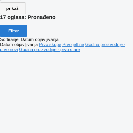
prikaži
17 oglasa:
Pronađeno
Filter
Sortiranje
:
Datum objavljivanja
Datum objavljivanja
Prvo skupe
Prvo jeftine
Godina proizvodnje -
prvo novi
Godina proizvodnje - prvo stare