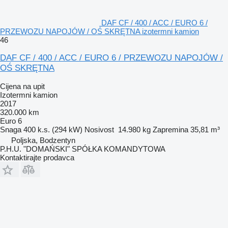
DAF CF / 400 / ACC / EURO 6 /
PRZEWOZU NAPOJÓW / OŚ SKRĘTNA izotermni kamion
46
DAF CF / 400 / ACC / EURO 6 / PRZEWOZU NAPOJÓW /
OŚ SKRĘTNA
Cijena na upit
Izotermni kamion
2017
320.000 km
Euro 6
Snaga
400 k.s. (294 kW)
Nosivost
14.980 kg
Zapremina
35,81 m³
Poljska, Bodzentyn
P.H.U. "DOMAŃSKI" SPÓŁKA KOMANDYTOWA
Kontaktirajte prodavca