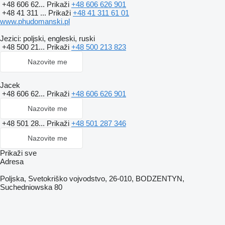
+48 606 62...
Prikaži
+48 606 626 901
+48 41 311 ...
Prikaži
+48 41 311 61 01
www.phudomanski.pl
Jezici:
poljski, engleski, ruski
+48 500 21...
Prikaži
+48 500 213 823
Nazovite me
Jacek
+48 606 62...
Prikaži
+48 606 626 901
Nazovite me
+48 501 28...
Prikaži
+48 501 287 346
Nazovite me
Prikaži sve
Adresa
Poljska, Svetokriško vojvodstvo, 26-010, BODZENTYN,
Suchedniowska 80