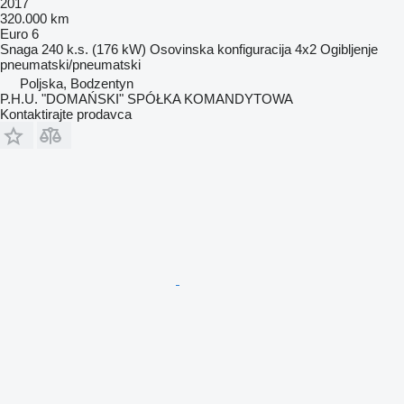
2017
320.000 km
Euro 6
Snaga
240 k.s. (176 kW)
Osovinska konfiguracija
4x2
Ogibljenje
pneumatski/pneumatski
Poljska, Bodzentyn
P.H.U. "DOMAŃSKI" SPÓŁKA KOMANDYTOWA
Kontaktirajte prodavca