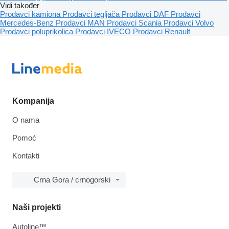
Vidi također
Prodavci kamiona
Prodavci tegljača
Prodavci DAF
Prodavci
Mercedes-Benz
Prodavci MAN
Prodavci Scania
Prodavci Volvo
Prodavci poluprikolica
Prodavci IVECO
Prodavci Renault
Kompanija
O nama
Pomoć
Kontakti
Crna Gora / crnogorski
Naši projekti
Autoline™