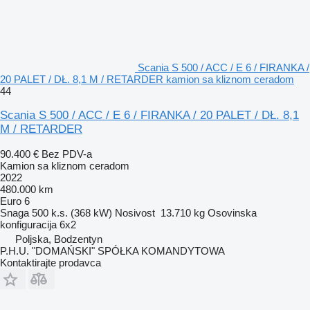
Scania S 500 / ACC / E 6 / FIRANKA /
20 PALET / DŁ. 8,1 M / RETARDER kamion sa kliznom ceradom
44
Scania S 500 / ACC / E 6 / FIRANKA / 20 PALET / DŁ. 8,1
M / RETARDER
90.400 €
Bez PDV-a
Kamion sa kliznom ceradom
2022
480.000 km
Euro 6
Snaga
500 k.s. (368 kW)
Nosivost
13.710 kg
Osovinska
konfiguracija
6x2
Poljska, Bodzentyn
P.H.U. "DOMAŃSKI" SPÓŁKA KOMANDYTOWA
Kontaktirajte prodavca