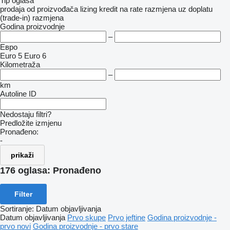
Tip oglasa
prodaja
od proizvođača
lizing
kredit
na rate
razmjena uz doplatu
(trade-in)
razmjena
Godina proizvodnje
–
Евро
Euro 5
Euro 6
Kilometraža
–
km
Autoline ID
Nedostaju filtri?
Predložite izmjenu
Pronađeno:
-
prikaži
176 oglasa:
Pronađeno
Filter
Sortiranje
:
Datum objavljivanja
Datum objavljivanja
Prvo skupe
Prvo jeftine
Godina proizvodnje -
prvo novi
Godina proizvodnje - prvo stare