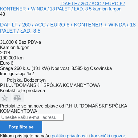
DAF LF / 260 / ACC / EURO 6 /
KONTENER + WINDA / 18 PALET / ŁAD. 8 5 kamion furgon
43
DAF LF / 260 / ACC / EURO 6 / KONTENER + WINDA / 18
PALET / ŁAD. 8 5
31.800 €
Bez PDV-a
Kamion furgon
2019
190.000 km
Euro 6
Snaga
260 k.s. (191 kW)
Nosivost
8.585 kg
Osovinska
konfiguracija
4x2
Poljska, Bodzentyn
P.H.U. "DOMAŃSKI" SPÓŁKA KOMANDYTOWA
Kontaktirajte prodavca
Pretplatite se na nove objave od P.H.U. "DOMAŃSKI" SPÓŁKA
KOMANDYTOWA
Potpišite se
Klikom pristajete na našu
politiku privatnosti
i
korisnički ugovor
.