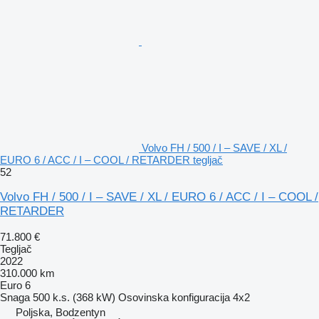
Volvo FH / 500 / I – SAVE / XL /
EURO 6 / ACC / I – COOL / RETARDER tegljač
52
Volvo FH / 500 / I – SAVE / XL / EURO 6 / ACC / I – COOL /
RETARDER
71.800 €
Tegljač
2022
310.000 km
Euro 6
Snaga
500 k.s. (368 kW)
Osovinska konfiguracija
4x2
Poljska, Bodzentyn