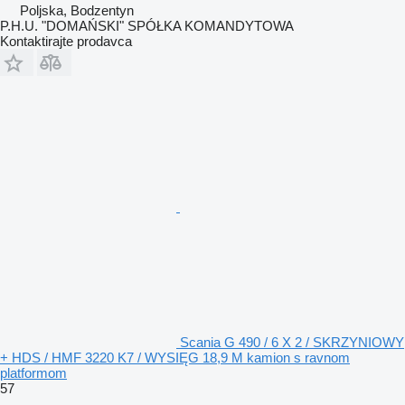
Poljska, Bodzentyn
P.H.U. "DOMAŃSKI" SPÓŁKA KOMANDYTOWA
Kontaktirajte prodavca
Scania G 490 / 6 X 2 / SKRZYNIOWY
+ HDS / HMF 3220 K7 / WYSIĘG 18,9 M kamion s ravnom
platformom
57