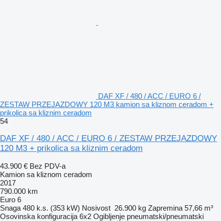
DAF XF / 480 / ACC / EURO 6 /
ZESTAW PRZEJAZDOWY 120 M3 kamion sa kliznom ceradom +
prikolica sa kliznim ceradom
54
DAF XF / 480 / ACC / EURO 6 / ZESTAW PRZEJAZDOWY
120 M3 + prikolica sa kliznim ceradom
43.900 €
Bez PDV-a
Kamion sa kliznom ceradom
2017
790.000 km
Euro 6
Snaga
480 k.s. (353 kW)
Nosivost
26.900 kg
Zapremina
57,66 m³
Osovinska konfiguracija
6x2
Ogibljenje
pneumatski/pneumatski