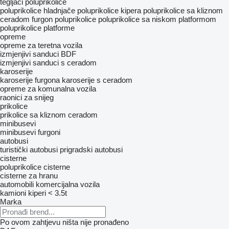
tegljači
poluprikolice
poluprikolice hladnjače
poluprikolice kipera
poluprikolice sa kliznom
ceradom
furgon poluprikolice
poluprikolice sa niskom platformom
poluprikolice platforme
opreme
оpremе za teretna vozila
izmjenjivi sanduci BDF
izmjenjivi sanduci s ceradom
karoserije
karoserije furgona
karoserije s ceradom
opreme za komunalna vozila
raonici za snijeg
prikolice
prikolice sa kliznom ceradom
minibusevi
minibusevi furgoni
autobusi
turistički autobusi
prigradski autobusi
cisterne
poluprikolice cisterne
cisterne za hranu
automobili
komercijalna vozila
kamioni kiperi < 3.5t
Marka
Po ovom zahtjevu ništa nije pronađeno