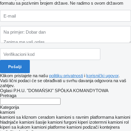
formatu sa pozivnim brojem države.
Ne radimo s ovom državom
Klikom pristajete na našu
politiku privatnosti
i
korisnički ugovor
.
Vaši lični podaci će se obrađivati ​​u svrhu davanja odgovora na vaš
zahtjev.
Oglasi P.H.U. "DOMAŃSKI" SPÓŁKA KOMANDYTOWA
Pretraga
Kategorija
kamioni
kamioni sa kliznom ceradom
kamioni s ravnim platformama
kamioni
hladnjače
kamioni šasije
kamioni furgoni
kiperi
izotermni kamioni
rol
kiperi sa kukom
kamioni platforme
kamioni podizači kontejnera