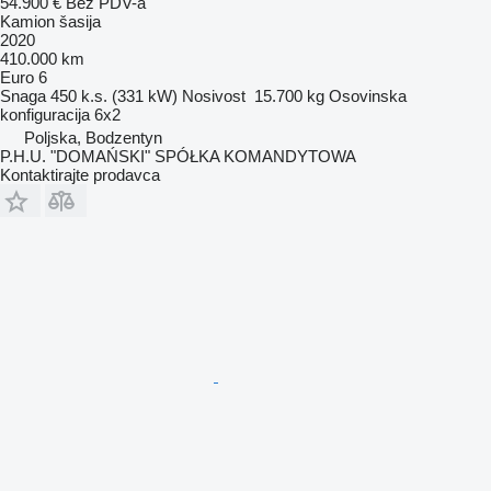
54.900 €
Bez PDV-a
Kamion šasija
2020
410.000 km
Euro 6
Snaga
450 k.s. (331 kW)
Nosivost
15.700 kg
Osovinska
konfiguracija
6x2
Poljska, Bodzentyn
P.H.U. "DOMAŃSKI" SPÓŁKA KOMANDYTOWA
Kontaktirajte prodavca