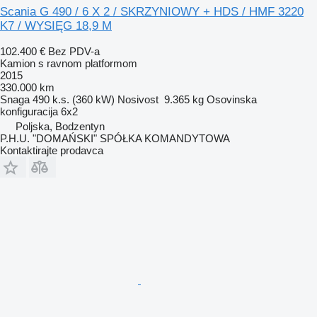
Scania G 490 / 6 X 2 / SKRZYNIOWY + HDS / HMF 3220
K7 / WYSIĘG 18,9 M
102.400 €
Bez PDV-a
Kamion s ravnom platformom
2015
330.000 km
Snaga
490 k.s. (360 kW)
Nosivost
9.365 kg
Osovinska
konfiguracija
6x2
Poljska, Bodzentyn
P.H.U. "DOMAŃSKI" SPÓŁKA KOMANDYTOWA
Kontaktirajte prodavca