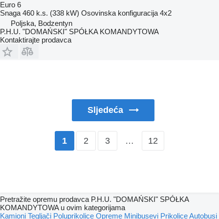
Euro 6
Snaga
460 k.s. (338 kW)
Osovinska konfiguracija
4x2
Poljska, Bodzentyn
P.H.U. "DOMAŃSKI" SPÓŁKA KOMANDYTOWA
Kontaktirajte prodavca
Sljedeća
2
3
…
12
1
Pretražite opremu prodavca P.H.U. "DOMAŃSKI" SPÓŁKA
KOMANDYTOWA u ovim kategorijama
Kamioni
Tegljači
Poluprikolice
Opreme
Minibusevi
Prikolice
Autobusi