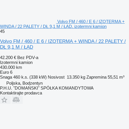
Volvo FM / 460 / E 6 / IZOTERMA +
WINDA / 22 PALETY / DŁ 9,1 M / ŁAD. izotermni kamion
45
Volvo FM / 460 / E 6 / IZOTERMA + WINDA / 22 PALETY /
DŁ 9,1 M / ŁAD
42.200 €
Bez PDV-a
Izotermni kamion
430.000 km
Euro 6
Snaga
460 k.s. (338 kW)
Nosivost
13.350 kg
Zapremina
55,51 m³
Poljska, Bodzentyn
P.H.U. "DOMAŃSKI" SPÓŁKA KOMANDYTOWA
Kontaktirajte prodavca