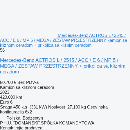
Mercedes-Benz ACTROS L / 2545 /
ACC / E 6 / MP 5 / MEGA / ZESTAW PRZESTRZENNY kamion sa
kliznom ceradom + prikolica sa kliznim ceradom
56
Mercedes-Benz ACTROS L / 2545 / ACC / E 6 / MP 5 /
MEGA / ZESTAW PRZESTRZENNY + prikolica sa kliznim
ceradom
80.700 €
Bez PDV-a
Kamion sa kliznom ceradom
2023
420.000 km
Euro 6
Snaga
450 k.s. (331 kW)
Nosivost
27.190 kg
Osovinska
konfiguracija
6x2
Poljska, Bodzentyn
P.H.U. "DOMAŃSKI" SPÓŁKA KOMANDYTOWA
Kontaktirajte prodavca