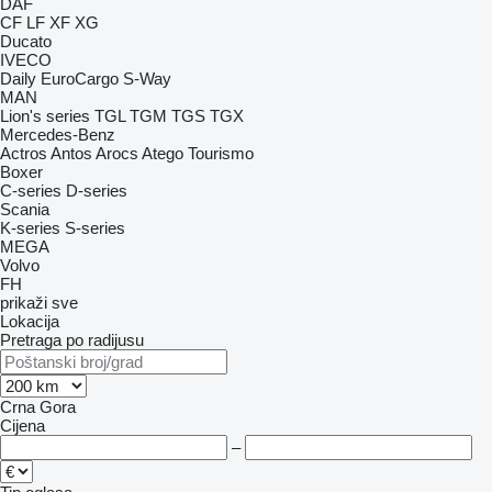
DAF
CF
LF
XF
XG
Ducato
IVECO
Daily
EuroCargo
S-Way
MAN
Lion's series
TGL
TGM
TGS
TGX
Mercedes-Benz
Actros
Antos
Arocs
Atego
Tourismo
Boxer
C-series
D-series
Scania
K-series
S-series
MEGA
Volvo
FH
prikaži sve
Lokacija
Pretraga po radijusu
Crna Gora
Cijena
–