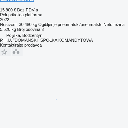
15.900 €
Bez PDV-a
Poluprikolica platforma
2022
Nosivost
30.480 kg
Ogibljenje
pneumatski/pneumatski
Neto težina
5.520 kg
Broj osovina
3
Poljska, Bodzentyn
P.H.U. "DOMAŃSKI" SPÓŁKA KOMANDYTOWA
Kontaktirajte prodavca