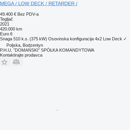
MEGA / LOW DECK / RETARDER /
49.400 €
Bez PDV-a
Tegljač
2021
420.000 km
Euro 6
Snaga
510 k.s. (375 kW)
Osovinska konfiguracija
4x2
Low Deck
✓
Poljska, Bodzentyn
P.H.U. "DOMAŃSKI" SPÓŁKA KOMANDYTOWA
Kontaktirajte prodavca