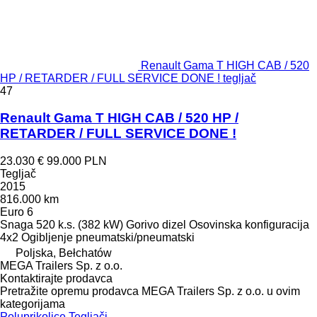
Renault Gama T HIGH CAB / 520
HP / RETARDER / FULL SERVICE DONE ! tegljač
47
Renault Gama T HIGH CAB / 520 HP /
RETARDER / FULL SERVICE DONE !
23.030 €
99.000 PLN
Tegljač
2015
816.000 km
Euro 6
Snaga
520 k.s. (382 kW)
Gorivo
dizel
Osovinska konfiguracija
4x2
Ogibljenje
pneumatski/pneumatski
Poljska, Bełchatów
MEGA Trailers Sp. z o.o.
Kontaktirajte prodavca
Pretražite opremu prodavca MEGA Trailers Sp. z o.o. u ovim
kategorijama
Poluprikolice
Tegljači