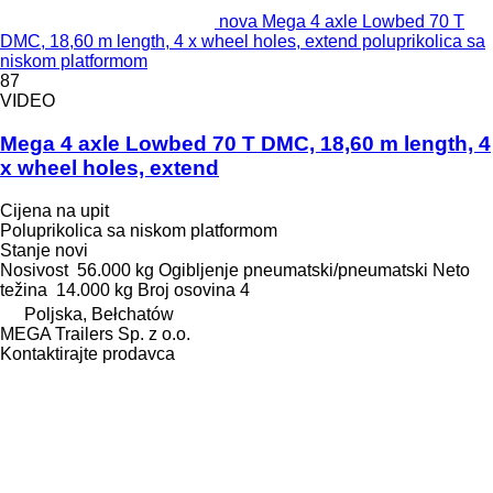
nova Mega 4 axle Lowbed 70 T
DMC, 18,60 m length, 4 x wheel holes, extend poluprikolica sa
niskom platformom
87
VIDEO
Mega 4 axle Lowbed 70 T DMC, 18,60 m length, 4
x wheel holes, extend
Cijena na upit
Poluprikolica sa niskom platformom
Stanje
novi
Nosivost
56.000 kg
Ogibljenje
pneumatski/pneumatski
Neto
težina
14.000 kg
Broj osovina
4
Poljska, Bełchatów
MEGA Trailers Sp. z o.o.
Kontaktirajte prodavca