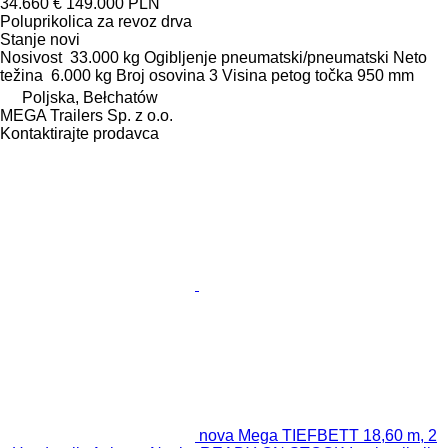
34.660 €
149.000 PLN
Poluprikolica za revoz drva
Stanje
novi
Nosivost
33.000 kg
Ogibljenje
pneumatski/pneumatski
Neto
težina
6.000 kg
Broj osovina
3
Visina petog točka
950 mm
Poljska, Bełchatów
MEGA Trailers Sp. z o.o.
Kontaktirajte prodavca
nova Mega TIEFBETT 18,60 m, 2