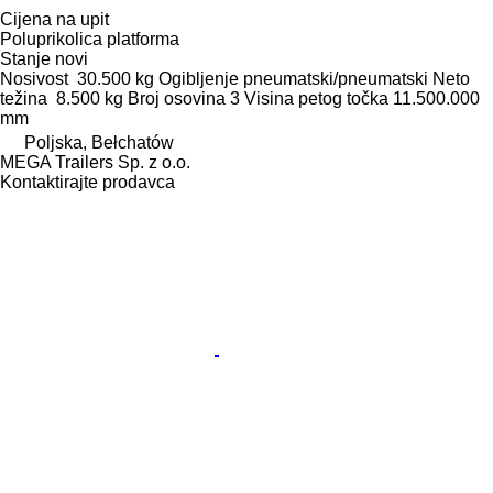
Cijena na upit
Poluprikolica platforma
Stanje
novi
Nosivost
30.500 kg
Ogibljenje
pneumatski/pneumatski
Neto
težina
8.500 kg
Broj osovina
3
Visina petog točka
11.500.000
mm
Poljska, Bełchatów
MEGA Trailers Sp. z o.o.
Kontaktirajte prodavca