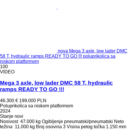
nova Mega 3 axle, low lader DMC
58 T, hydraulic ramps READY TO GO !!! poluprikolica sa
niskom platformom
100
VIDEO
Mega 3 axle, low lader DMC 58 T, hydraulic
ramps READY TO GO !!!
46.300 €
199.000 PLN
Poluprikolica sa niskom platformom
2024
Stanje
novi
Nosivost
47.000 kg
Ogibljenje
pneumatski/pneumatski
Neto
težina
11.000 kg
Broj osovina
3
Visina petog točka
1.150 mm