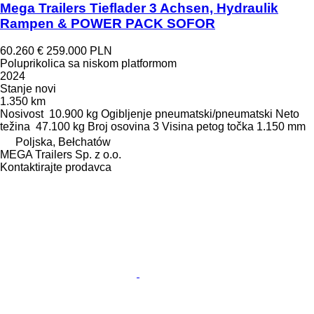
Mega Trailers Tieflader 3 Achsen, Hydraulik
Rampen & POWER PACK SOFOR
60.260 €
259.000 PLN
Poluprikolica sa niskom platformom
2024
Stanje
novi
1.350 km
Nosivost
10.900 kg
Ogibljenje
pneumatski/pneumatski
Neto
težina
47.100 kg
Broj osovina
3
Visina petog točka
1.150 mm
Poljska, Bełchatów
MEGA Trailers Sp. z o.o.
Kontaktirajte prodavca