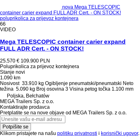
nova Mega TELESCOPIC
container carier expand FULL ADR Cert. - ON STOCK!
poluprikolica za prijevoz kontejnera
66
VIDEO
Mega TELESCOPIC container carier expand
FULL ADR Cert. - ON STOCK!
25.570 €
109.900 PLN
Poluprikolica za prijevoz kontejnera
Stanje
novi
1.090 km
Nosivost
33.910 kg
Ogibljenje
pneumatski/pneumatski
Neto
težina
5.090 kg
Broj osovina
3
Visina petog točka
1.100 mm
Poljska, Bełchatów
MEGA Trailers Sp. z o.o.
Kontaktirajte prodavca
Pretplatite se na nove objave od MEGA Trailers Sp. z o.o.
Potpišite se
Klikom pristajete na našu
politiku privatnosti
i
korisnički ugovor
.