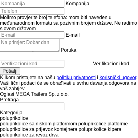
Kompanija
Molimo provjerite broj telefona: mora biti naveden u
međunarodnom formatu sa pozivnim brojem države.
Ne radimo
s ovom državom
E-mail
Poruka
Verifikacioni kod
Klikom pristajete na našu
politiku privatnosti
i
korisnički ugovor
.
Vaši lični podaci će se obrađivati ​​u svrhu davanja odgovora na
vaš zahtjev.
Oglasi MEGA Trailers Sp. z o.o.
Pretraga
Kategorija
poluprikolice
poluprikolice sa niskom platformom
poluprikolice platforme
poluprikolice za prijevoz kontejnera
poluprikolice kipera
poluprikolice za revoz drva