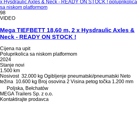
x Hysdraulic Axles & Neck - READY ON STOCK ! poluprikolica
sa niskom platformom
98
VIDEO
Mega TIEFBETT 18,60 m, 2 x Hysdraulic Axles &
Neck - READY ON STOCK !
Cijena na upit
Poluprikolica sa niskom platformom
2024
Stanje
novi
1.500 km
Nosivost
32.000 kg
Ogibljenje
pneumatski/pneumatski
Neto
težina
10.600 kg
Broj osovina
2
Visina petog točka
1.200 mm
Poljska, Bełchatów
MEGA Trailers Sp. z o.o.
Kontaktirajte prodavca