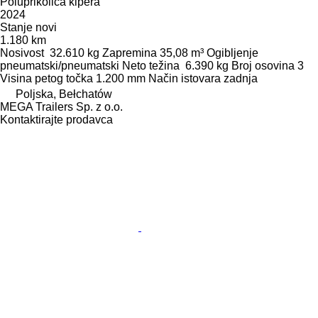
Poluprikolica kipera
2024
Stanje
novi
1.180 km
Nosivost
32.610 kg
Zapremina
35,08 m³
Ogibljenje
pneumatski/pneumatski
Neto težina
6.390 kg
Broj osovina
3
Visina petog točka
1.200 mm
Način istovara
zadnja
Poljska, Bełchatów
MEGA Trailers Sp. z o.o.
Kontaktirajte prodavca