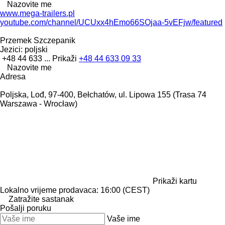
Nazovite me
www.mega-trailers.pl
youtube.com/channel/UCUxx4hEmo66SOjaa-5vEFjw/featured
Przemek Szczepanik
Jezici:
poljski
+48 44 633 ...
Prikaži
+48 44 633 09 33
Nazovite me
Adresa
Poljska, Lođ, 97-400, Bełchatów, ul. Lipowa 155 (Trasa 74
Warszawa - Wrocław)
Prikaži kartu
Lokalno vrijeme prodavaca: 16:00 (CEST)
Zatražite sastanak
Pošalji poruku
Vaše ime