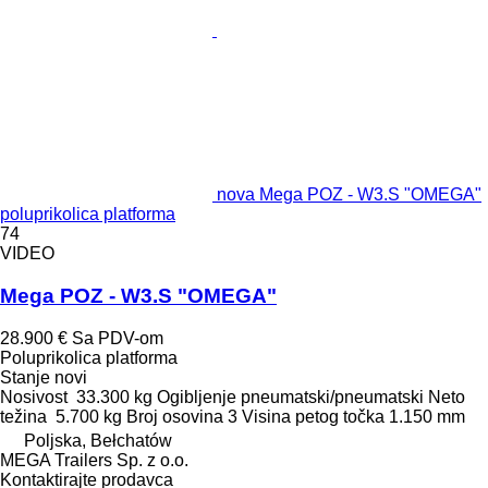
nova Mega POZ - W3.S "OMEGA"
poluprikolica platforma
74
VIDEO
Mega POZ - W3.S "OMEGA"
28.900 €
Sa PDV-om
Poluprikolica platforma
Stanje
novi
Nosivost
33.300 kg
Ogibljenje
pneumatski/pneumatski
Neto
težina
5.700 kg
Broj osovina
3
Visina petog točka
1.150 mm
Poljska, Bełchatów
MEGA Trailers Sp. z o.o.
Kontaktirajte prodavca